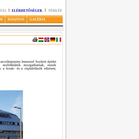
TÁS
ELÉRHETŐSÉGEK
TÉRKÉP
M
HASZNOS
GALÉRIA
arcolásmentes lemezzel borított épület
a mobillelátók mozgathatóak, ennek
k a kosár- és a röplabdázók edzéseit,