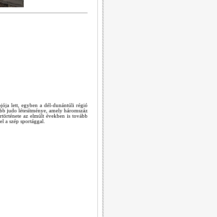
ja lett, egyben a dél-dunántúli régió
ebb judo létesítménye, amely háromszáz
rtörténete az elmúlt években is tovább
l a szép sportággal.