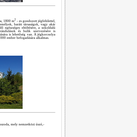
2
ka, 1800 m
- es gondozott jégfelülettel,
zemélyek, baráti társaságok, vagy akár
dő egészséges eltöltésére, a sokoldalú
irándulások és bulik szervezésére is
sára is lehetőség van. A jégkorcsolya
1000 ember befogadására alkalmas.
yuszoda, mely nemzetközi úszó,-