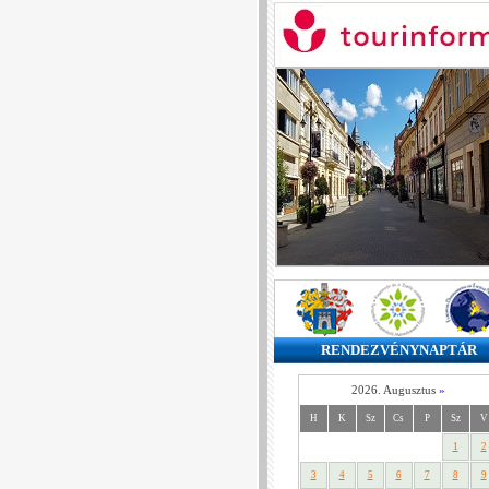
RENDEZVÉNYNAPTÁR
2026. Augusztus
»
H
K
Sz
Cs
P
Sz
V
1
2
3
4
5
6
7
8
9