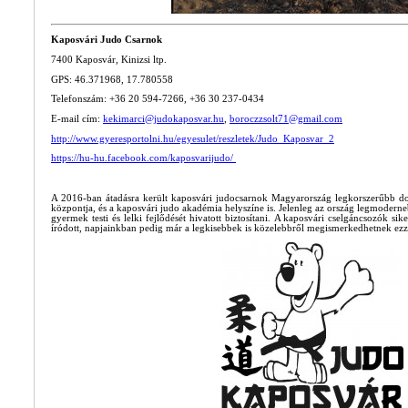
Kaposvári Judo Csarnok
7400
Kaposvár, Kinizsi ltp.
GPS: 46.371968, 17.780558
Telefonszám: +36 20 594-7266, +36 30 237-0434
E-mail cím:
kekimarci@judokaposvar.hu
,
boroczzsolt71@gmail.com
http://www.gyeresportolni.hu/egyesulet/reszletek/Judo_Kaposvar_2
https://hu-hu.facebook.com/kaposvarijudo/
A 2016-ban átadásra került kaposvári judocsarnok Magyarország legkorszerűbb dojó
központja, és a kaposvári judo akadémia helyszíne is. Jelenleg az ország legmodern
gyermek testi és lelki fejlődését hivatott biztosítani.
A kaposvári cselgáncsozók sike
íródott, napjainkban pedig már a legkisebbek is közelebbről megismerkedhetnek ezze