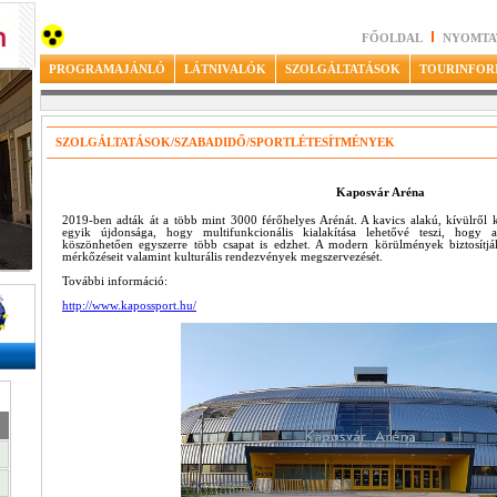
FŐOLDAL
NYOMTA
PROGRAMAJÁNLÓ
LÁTNIVALÓK
SZOLGÁLTATÁSOK
TOURINFOR
SZOLGÁLTATÁSOK/SZABADIDŐ/SPORTLÉTESÍTMÉNYEK
Kaposvár Aréna
2019-ben adták át a több mint 3000 férőhelyes Arénát. A kavics alakú, kívülről k
egyik újdonsága, hogy multifunkcionális kialakítása lehetővé teszi, hogy 
köszönhetően egyszerre több csapat is edzhet. A modern körülmények biztosítjá
mérkőzéseit valamint kulturális rendezvények megszervezését.
További információ:
http://www.kapossport.hu/