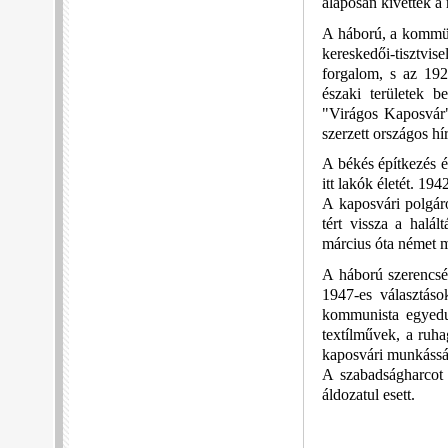
alaposan kivették a 
A háború, a kommün 
kereskedői-tisztvis
forgalom, s az 192
északi területek b
"Virágos Kaposvár
szerzett országos hí
A békés építkezés é
itt lakók életét. 19
A kaposvári polgár
tért vissza a halá
március óta német me
A háború szerencsé
1947-es választáso
kommunista egyedur
textílművek, a ruha
kaposvári munkássá
A szabadságharcot 
áldozatul esett.