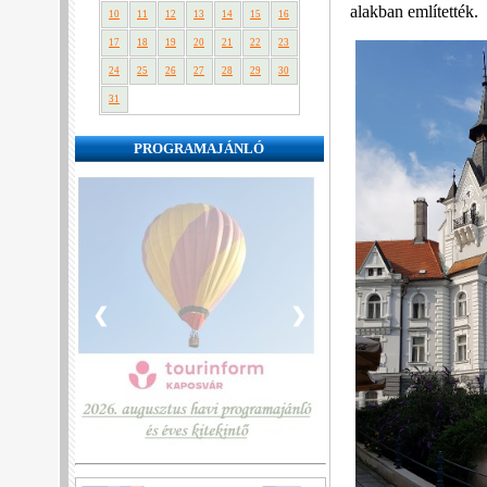
alakban említették.
10
11
12
13
14
15
16
17
18
19
20
21
22
23
24
25
26
27
28
29
30
31
PROGRAMAJÁNLÓ
❮
❯