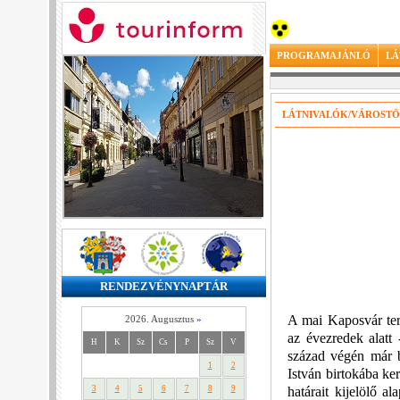
PROGRAMAJÁNLÓ
LÁ
LÁTNIVALÓK/VÁROSTÖ
RENDEZVÉNYNAPTÁR
A mai Kaposvár terü
2026. Augusztus
»
az évezredek alatt
H
K
Sz
Cs
P
Sz
V
század végén már b
1
2
István birtokába ke
határait kijelölő a
3
4
5
6
7
8
9