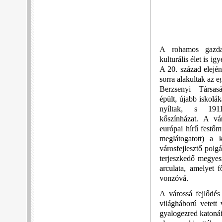
A rohamos gazdas
kulturális élet is igy
A 20. század elején
sorra alakultak az eg
Berzsenyi Társa
épült, újabb iskolák
nyíltak, s 191
kőszínházat. A vá
európai hírű festő
meglátogatott) a k
városfejlesztő polg
terjeszkedő megyesz
arculata, amelyet 
vonzóvá.
A várossá fejlődés
világháború vetett
gyalogezred katonái 