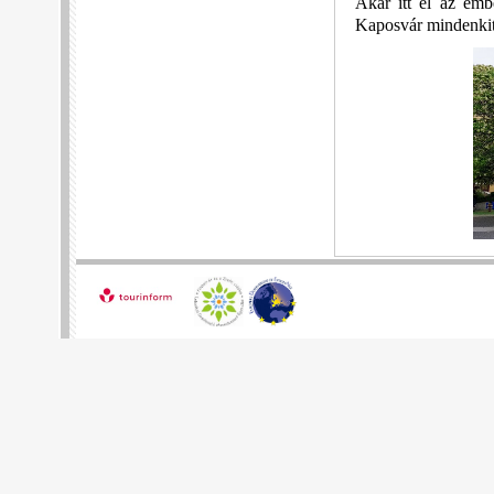
Akár itt él az emb
Kaposvár mindenkit