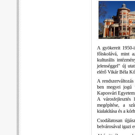
A gyökereit 1950-i
főiskolává, mint 
kulturális intézmé
jelenséggel" új ut
elérő Vikár Béla Kó
A rendszerváltozás 
ben megyei jogú v
Kaposvári Egyetem,
A városfejlesztés
megépítése, a sz
kialakítása és a kór
Csodálatosan újjász
belvárosával igazi 