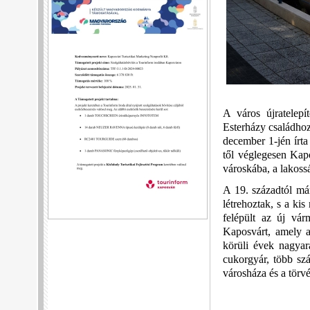
A város újratelepí
Esterházy családhoz 
december 1-jén írta
től véglegesen Kapo
városkába, a lakoss
A 19. századtól már
létrehoztak, s a ki
felépült az új vá
Kaposvárt, amely a
körüli évek nagyar
cukorgyár, több szá
városháza és a törv