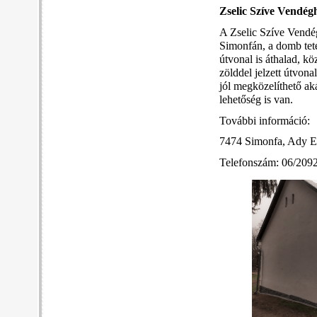
Zselic Szíve Vendég
A Zselic Szíve Vendég
Simonfán, a domb tete
útvonal is áthalad, k
zölddel jelzett útvona
jól megközelíthető ak
lehetőség is van.
További információ:
7474 Simonfa, Ady E
Telefonszám: 06/209