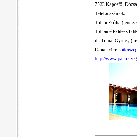
7523 Kaposfő, Dózsa 
Telefonszámok:
Tolnai Zsófia (rendez
Tolnainé Paldesz Ild
ifj. Tolnai György (l
E-mail cím:
patkosze
http://www.patkosze