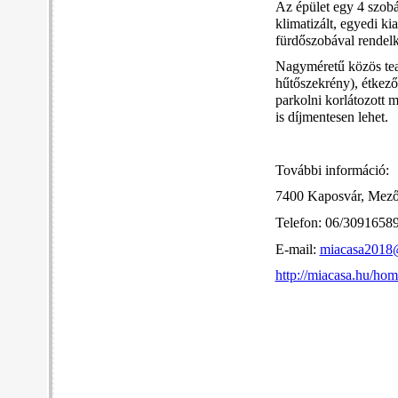
Az épület egy 4 szob
klimatizált, egyedi k
fürdőszobával rendelk
Nagyméretű közös teak
hűtőszekrény), étkező,
parkolni korlátozott 
is díjmentesen lehet.
További információ:
7400 Kaposvár, Mező
Telefon: 06/3091658
E-mail:
miacasa2018
http://miacasa.hu/hom