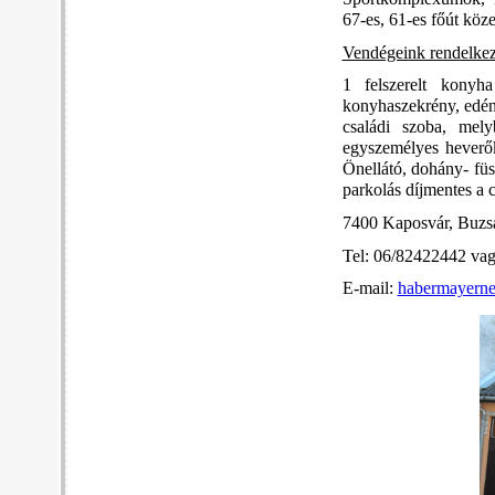
67-es, 61-es főút köze
Vendégeink rendelkez
1 felszerelt konyh
konyhaszekrény, edény
családi szoba, mel
egyszemélyes heverők
Önellátó, dohány- füs
parkolás díjmentes a c
7400 Kaposvár, Buzsá
Tel: 06/82422442 va
E-mail:
habermayern