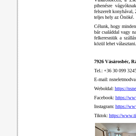
Vásárosbécen, a Zse
pihenésre vágyókna
felszerelt konyhával, 
teljes hely az Önöké.
Célunk, hogy mindenki
bár családdal vagy n
felkeresniük a száll
közül lehet választan
7926 Vásárosbéc, Rá
Tel.: +36 30 099 324
E-mail: nsneletmodv
Weboldal:
https://ns
Facebook:
https://w
Instagram:
https://w
Tiktok:
https://www.