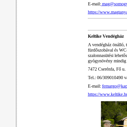
E-mail:
mag@somogy
https://www.magtanya
Keltike Vendégház
A vendégház önálló, t
fürdőszobával és WC-v
szalonnasütési lehetős
gyógynövény mindig ta
7472 Cserénfa, Fő u. 
Tel.: 06/309010490 
E-mail:
femargo@kap
https://www.keltike.h