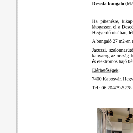
Deseda bungaló
(MA
Ha pihenésre, kikap
látogasson el a Dese
Hegyerdő utcában, lél
A bungaló 27 m2-en mi
Jacuzzi, szalonnasüt
kanyarog az ország le
és elektromos hajó bér
Elérhetőségek
:
7400 Kaposvár, Hegy
Tel.: 06 20/479-5278