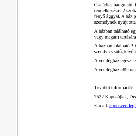
Családias hangulatú, i
rendelkezésre. 2 szob
fenyő ággyal. A ház p
személynek nyújt otta
A házban található eg
vagy magán) tartására
A házban található 3 
szendvics sütő, kávéfő
A vendégház egész ter
A vendégház elött nag
További információ:
7522 Kaposújlak, Deá
E-mail:
kaposvendeg