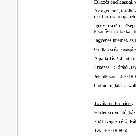
Étkezés önellátással, 
Az ágynem
ű
, törölk
ö
elektromos fűtőpanele
Igény esetén bősége
kézműves sajtokkal, há
Ingyenes internet, az 
Grillkocsi és társasjá
A parkolás 3-4 autó r
Érkezés: 15 órától, tá
Jelentkezni a 30/718
Online foglalás a sza
További információ
:
Hortenzia Vendéghá
7521 Kaposmérő, Rák
Tel.: 30/718-8655