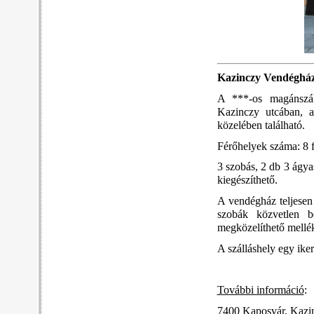
Kazinczy Vendéghá
A ***-os magánszál
Kazinczy utcában, 
közelében található.
Férőhelyek száma: 8 
3 szobás, 2 db 3 ágy
kiegészíthető.
A vendégház teljesen 
szobák közvetlen b
megközelíthető mellék
A szálláshely egy ike
További információ
:
7400 Kaposvár, Kazi