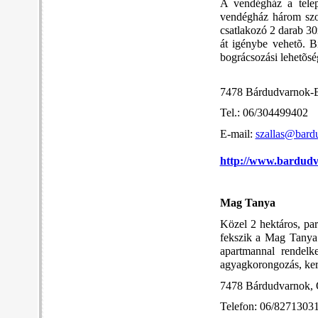
A vendégház a telep
vendégház három szob
csatlakozó 2 darab 3
át igénybe vehetõ. B
bográcsozási lehetõsé
7478 Bárdudvarnok-B
Tel.: 06/304499402
E-mail:
szallas@bard
http://www.bardud
Mag Tanya
Közel 2 hektáros, par
fekszik a Mag Tanya.
apartmannal rendelk
agyagkorongozás, ker
7478 Bárdudvarnok, 
Telefon: 06/8271303