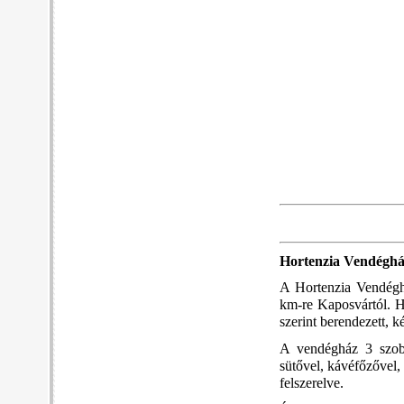
Hortenzia Vendéghá
A Hortenzia Vendéghá
km-re Kaposvártól. H
szerint berendezett, 
A vendégház 3 szobá
sütővel, kávéfőzővel,
felszerelve.