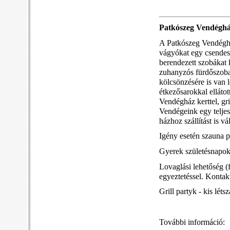
Patkószeg Vendégh
A Patkószeg Vendéghá
vágyókat egy csendes,
berendezett szobákat 
zuhanyzós fürdőszoba t
kölcsönzésére is van 
étkezősarokkal elláto
Vendégház kerttel, gri
Vendégeink egy teljese
házhoz szállítást is v
Igény esetén szauna pr
Gyerek születésnapok,
Lovaglási lehetőség (
egyeztetéssel. Konta
Grill partyk - kis lét
További információ: