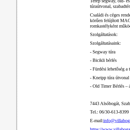
Terep segway, old- és
túraútvonal, szabadtér
Családi és céges rend
körűen felújított MAG
romkastélyként működ
Szolgáltatások:
Szolgáltatásaink:
- Segway túra
- Bicikli bérlés
- Fürdési lehetőség a 
- Kneipp túra útvonal
- Old Timer Bérlés – á
7443 Alsóbogát, Szab
Tel.: 06/30-613-8399
E-mail:
info@villabog
https://www.villaboga