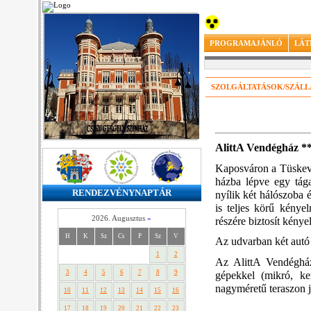
PROGRAMAJÁNLÓ
LÁT
SZOLGÁLTATÁSOK/SZÁL
AlittA Vendégház *
Kaposváron a Tüskevár
házba lépve egy tágas
RENDEZVÉNYNAPTÁR
nyílik két hálószoba 
is teljes körű kénye
2026. Augusztus
»
részére biztosít kény
H
K
Sz
Cs
P
Sz
V
Az udvarban két autó
1
2
Az AlittA Vendégház
3
4
5
6
7
8
9
gépekkel (mikró, ke
nagyméretű teraszon ja
10
11
12
13
14
15
16
17
18
19
20
21
22
23