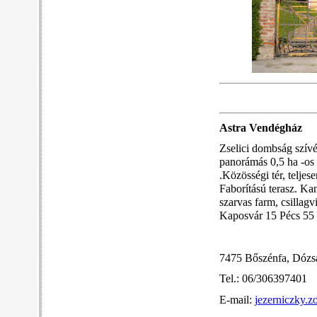
Astra Vendégház
Zselici dombság szívé
panorámás 0,5 ha -os 
.Közösségi tér, teljes
Faborítású terasz. Ka
szarvas farm, csillagv
Kaposvár 15 Pécs 55 
7475 Bőszénfa, Dózs
Tel.: 06/306397401
E-mail:
jezerniczky.z