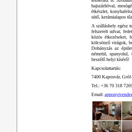
tetőterasz is. Szobá
hajszárítóval, mosóg
étkészlet, konyhafels
sütő, kerámialapos tűz
A szálláshely egész t
felszerelt udvar, fed
közös étkezéseket, b
kölcsönző
virágok, 
Dohányzás az épület
németül, spanyolul, 
beszélő helyi kísérő!
Kapcsolattartás:
7400 Kaposvár, Gróf-
Tel.: +36 70 318 726
Email:
apponyivende