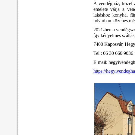
A vendégház, közel a
emelete várja a ven
lakáshoz konyha, für
udvarban közepes mére
2021-ben a vendégszob
így kényelmes szállás
7400 Kaposvár, Hegyi
Tel.: 06 30 660 9036
E-mail: hegyivende
https://hegyivendegha