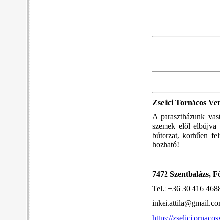
Zselici Tornácos Ve
A parasztházunk vast
szemek elől elbújva 
bútorzat, korhűen fel
hozható!
7472 Szentbalázs, Fő
Tel.: +36 30 416 468
inkei.attila@gmail.c
https://zselicitornaco