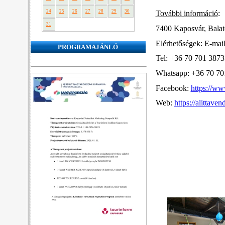
24
25
26
27
28
29
30
További információ
:
31
7400 Kaposvár, Balat
Elérhetőségek: E-mai
PROGRAMAJÁNLÓ
Tel: +36 70 701 3873
❮
❯
Whatsapp: +36 70 70
Facebook:
https://w
Web:
https://alittave