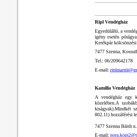
Ripl Vendégház
Egyedülálló, a vendé
igény esetén pótágya
Kerékpár kölcsönzési 
7477 Szenna, Kossuth
Tel.: 06/209642178
E-mail:
riplmargit@g
Kamilla Vendégház
A vendégház egy ké
közelében.A szobákb
kiságyak).Mindkét s
802.11) hozzáférési le
7477 Szenna Bárdi u
E-mail:
nora.kopi2@t