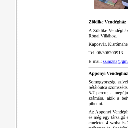
Zöldike Vendégház
A Zöldike Vendégház 
Rónai Villához.
Kaposvár, Kisrómaheg
Tel.:06/306200913
E-mail:
szinizita@gm
Apponyi Vendégház
Somogyország szívéb
Sétálóutca szomszédsá
5-7 percre, a megúju
számára, akik a bel
pihenni.
Az Apponyi Vendégház
és még egy társalgó-é
emeleten 4 szoba és 