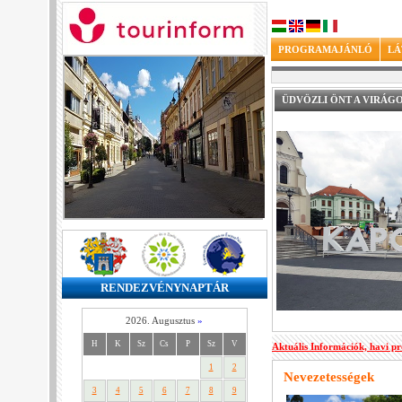
PROGRAMAJÁNLÓ
LÁ
ÜDVÖZLI ÖNT A VIRÁG
RENDEZVÉNYNAPTÁR
2026. Augusztus
»
H
K
Sz
Cs
P
Sz
V
Aktuális Információk, havi p
1
2
Nevezetességek
3
4
5
6
7
8
9