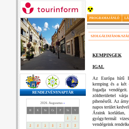
PROGRAMAJÁNLÓ
LÁ
SZOLGÁLTATÁSOK/SZÁ
KEMPINGEK
IGAL
Az Európa hírű Ig
kemping és a két é
fogadja vendégeit
RENDEZVÉNYNAPTÁR
zöldterülettel vár
pihenésről. Az árny
2026. Augusztus
»
napos terület kedvel
H
K
Sz
Cs
P
Sz
V
Áraink korlátlan, 
gyógy/termál vize
1
2
vendégeink rendelk
3
4
5
6
7
8
9