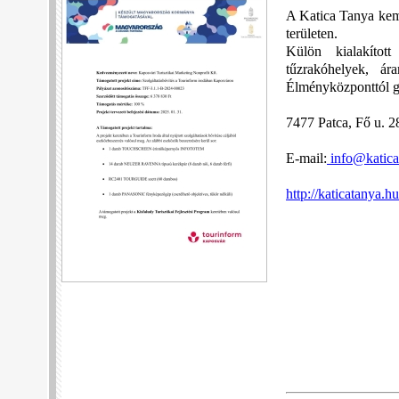
A Katica Tanya kemp
területen.
Külön kialakított
tűzrakóhelyek, ár
Élményközponttól g
7477 Patca, Fő u. 2
E-mail:
info@katica
http://katicatanya.hu