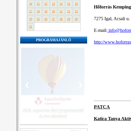
10
11
12
13
14
15
16
Hőforrás Kemping
17
18
19
20
21
22
23
7275 Igal, Acsali u.
24
25
26
27
28
29
30
31
E-mail:
info@hofor
PROGRAMAJÁNLÓ
http://www.hoforra
❮
❯
PATCA
Katica Tanya Aktí