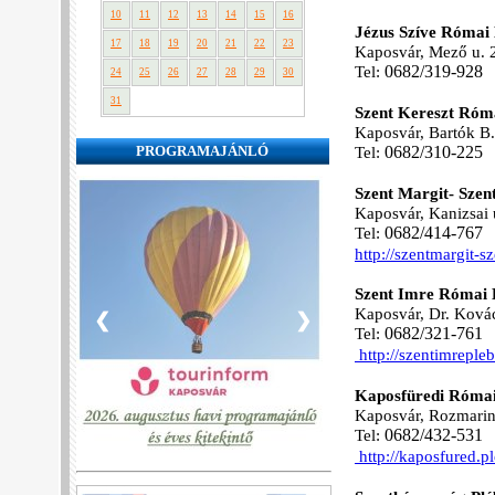
10
11
12
13
14
15
16
Jézus Szíve Római 
17
18
19
20
21
22
23
Kaposvár, Mező u. 
Tel:
06
82/319-928
24
25
26
27
28
29
30
31
Szent Kereszt Róma
Kaposvár, Bartók B.
PROGRAMAJÁNLÓ
Tel:
06
82/310-225
Szent Margit- Szen
Kaposvár, Kanizsai 
Tel:
06
82/414-767
http://szentmargit-s
Szent Imre Római 
Kaposvár, Dr. Kovács
❮
❯
Tel:
06
82/321-761
http://szentimrepleb
Kaposfüredi Római
Kaposvár, Rozmarin
Tel:
06
82/432-531
http://kaposfured.p