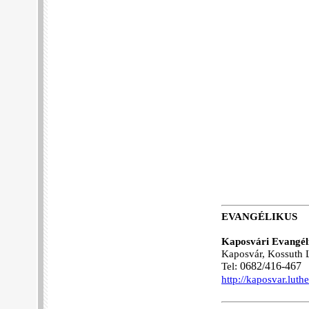
EVANGÉLIKUS
Kaposvári Evangél
Kaposvár, Kossuth L
Tel:
06
82/416-467
http://kaposvar.luth