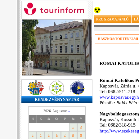
PROGRAMAJÁNLÓ
LÁ
HASZNOS/TÖRTÉNELMI
RÓMAI KATOLI
Római Katolikus P
Kaposvár, Zárda u. 
Tel: 0682/511-718
www.kaposvar.egy
RENDEZVÉNYNAPTÁR
Püspök:
Balás Béla
2026. Augusztus
»
Nagyboldogasszony
Kaposvár, Kossuth t
H
K
Sz
Cs
P
Sz
V
Tel:
06
82/318-915
1
2
http://www.szekese
3
4
5
6
7
8
9