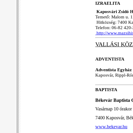
IZRAELITA
Kaposvári Zsidó H
Temető: Malom u. 1
Hitközség: 7400 Kap
Telefon: 06-82 420
http://www.mazsihis
VALLÁSI KÖ
ADVENTISTA
Adventista Egyház
Kaposvár, Rippl-Rón
BAPTISTA
Békevár Baptista 
Vasárnap 10 órakor i
7400 Kaposvár, Bék
www.bekevar.hu