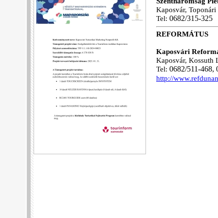
Szentháromság Plé
Kaposvár, Toponári 
Tel:
06
82/315-325
REFORMÁTUS
Kaposvári Reform
Kaposvár, Kossuth L
Tel:
06
82/511-468,
http://www.refdunan