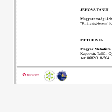
JEHOVA TANÚI
Magyarországi Jeh
"Királyság-terem" K
METODISTA
Magyar Metodista 
Kaposvár, Tallián Gy
Tel:
06
82/318-504