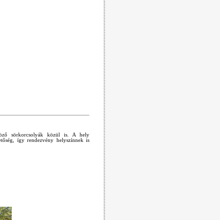
böző sörkorcsolyák közül is. A hely
hetőség, így rendezvény helyszínnek is