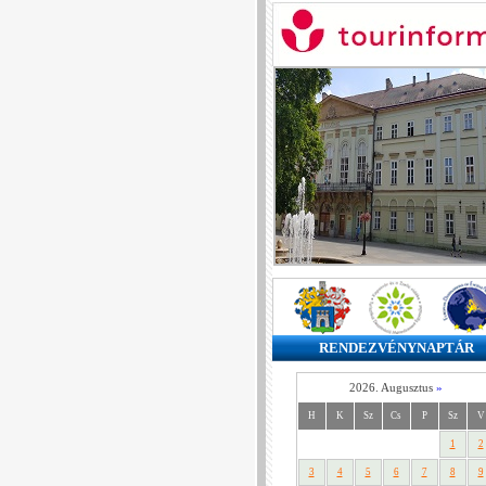
RENDEZVÉNYNAPTÁR
2026. Augusztus
»
H
K
Sz
Cs
P
Sz
V
1
2
3
4
5
6
7
8
9