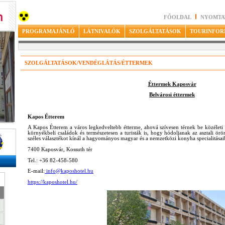
FŐOLDAL
NYOMTA
PROGRAMAJÁNLÓ
LÁTNIVALÓK
SZOLGÁLTATÁSOK
TOURINFOR
SZOLGÁLTATÁSOK/VENDÉGLÁTÁS/ÉTTERMEK
Éttermek Kaposvár
Belvárosi éttermek
Kapos Étterem
A Kapos Étterem a város legkedveltebb étterme, ahová szívesen térnek be közéleti
környékbeli családok és természetesen a turisták is, hogy hódoljanak az asztali örö
széles választékot kínál a hagyományos magyar és a nemzetközi konyha specialitásai
7400 Kaposvár, Kossuth tér
Tel.: +36 82-458-580
E-mail:
info@kaposhotel.hu
https://kaposhotel.hu/