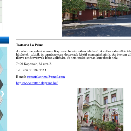
Trattoria La Prima
Az olasz hangulatú étterem Kaposvár belvárosában található. A széles választékú étla
húsételek, saláták és természetesen desszertek közül csemegézhetünk. Az étterem 
illetve rendezvények lebonyolítására, és nem utolsó sorban kutyabarát hely.
7400 Kaposvár, Fő utca 2.
Tel.: +36 30 192 2111
E-mail:
trattorialaprima@gmail.com
http://www.trattorialaprima.hu/
❯