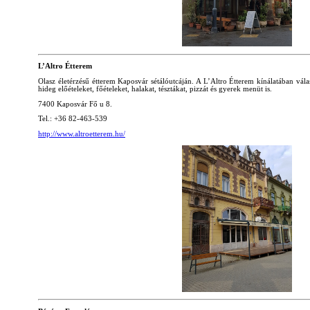
L’Altro Étterem
Olasz életérzésű étterem Kaposvár sétálóutcáján. A L’Altro Étterem kínálatában vála
hideg előételeket, főételeket, halakat, tésztákat, pizzát és gyerek menüt is.
7400 Kaposvár Fő u 8.
Tel.: +36 82-463-539
http://www.altroetterem.hu/