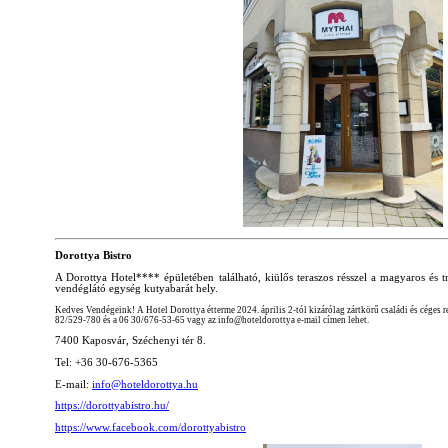
Dorottya Bistro
A Dorottya Hotel**** épületében található, kiülős teraszos résszel a magyaros és tr
vendéglátó egység kutyabarát hely.
Kedves Vendégeink! A Hotel Dorottya étterme 2024. április 2-tól kizárólag zártkörű családi és céges
82/529-780 és a 06 30/676-53-65 vagy az info@hoteldorottya e-mail címen lehet.
7400 Kaposvár, Széchenyi tér 8.
Tel: +36 30-676-5365
E-mail:
info@hoteldorottya.hu
https://dorottyabistro.hu/
https://www.facebook.com/dorottyabistro