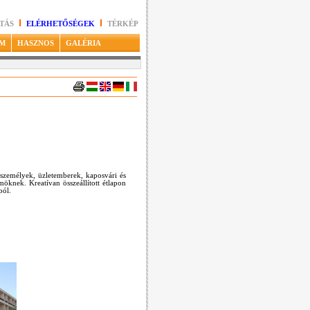
TÁS
ELÉRHETŐSÉGEK
TÉRKÉP
M
HASZNOS
GALÉRIA
 személyek, üzletemberek, kaposvári és
möknek. Kreatívan összeállított étlapon
ból.