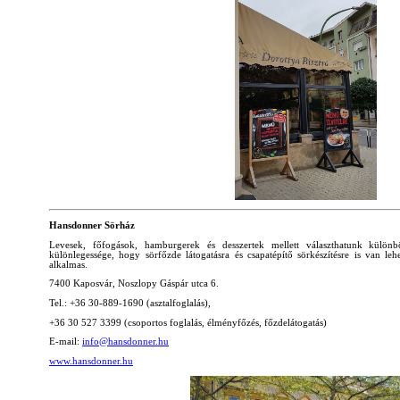
Hansdonner Sörház
Levesek, főfogások, hamburgerek és desszertek mellett választhatunk külön
különlegessége, hogy sörfőzde látogatásra és csapatépítő sörkészítésre is van le
alkalmas.
7400 Kaposvár, Noszlopy Gáspár utca 6.
Tel.: +36 30-889-1690 (asztalfoglalás),
+36 30 527 3399 (csoportos foglalás, élményfőzés, főzdelátogatás)
E-mail:
info@hansdonner.hu
www.hansdonner.hu