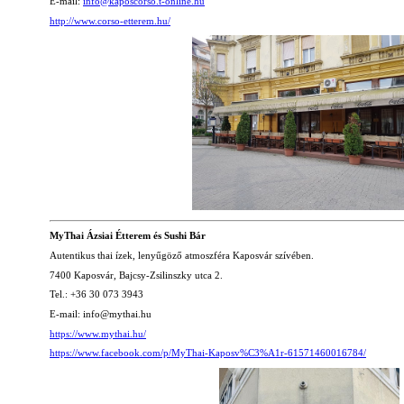
E-mail:
info@kaposcorso.t-online.hu
http://www.corso-etterem.hu/
MyThai Ázsiai Étterem és Sushi Bár
Autentikus thai ízek, lenyűgöző atmoszféra Kaposvár szívében.
7400 Kaposvár, Bajcsy-Zsilinszky utca 2.
Tel.: +36 30 073 3943
E-mail: info@mythai.hu
https://www.mythai.hu/
https://www.facebook.com/p/MyThai-Kaposv%C3%A1r-61571460016784/