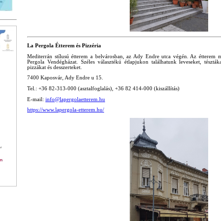
La Pergola Étterem és Pizzéria
Mediterrán stílusú étterem a belvárosban, az Ady Endre utca végén. Az étterem mel
Pergola Vendégházat. Széles választékú étlapjukon találhatunk leveseket, tésztákat,
pizzákat és desszerteket.
7400 Kaposvár, Ady Endre u 15.
Tel.: +36 82-313-000 (asztalfoglalás), +36 82 414-000 (kiszállítás)
E-mail:
info@lapergolaetterem.hu
https://www.lapergola-etterem.hu/