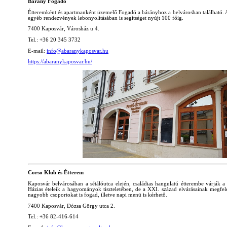
Bárány Fogadó
Étteremként és apartmanként üzemelő Fogadó a bárányhoz a belvárosban található. A
egyéb rendezvények lebonyolításában is segítséget nyújt 100 főig.
7400 Kaposvár, Városház u 4.
Tel.: +36 20 345 3732
E-mail:
info@abaranykaposvar.hu
https://abaranykaposvar.hu/
Corso Klub és Étterem
Kaposvár belvárosában a sétálóutca elején, családias hangulatú étterembe várják a 
Házias ételeik a hagyományok tiszteletében, de a XXI. század elvárásainak megfele
nagyobb csoportokat is fogad, illetve napi menü is kérhető.
7400 Kaposvár, Dózsa Görgy utca 2.
Tel.: +36 82-416-614