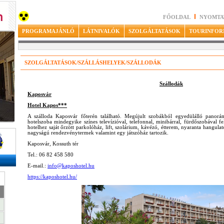
FŐOLDAL
NYOMTA
PROGRAMAJÁNLÓ
LÁTNIVALÓK
SZOLGÁLTATÁSOK
TOURINFOR
SZOLGÁLTATÁSOK/SZÁLLÁSHELYEK/SZÁLLODÁK
Szállodák
Kaposvár
Hotel Kapos***
A szálloda Kaposvár főterén található. Megújult szobákból egyedülálló panorám
hotelszoba mindegyike színes televízióval, telefonnal, minibárral, fürdőszobával f
hotelhez saját őrzött parkolóház, lift, szolárium, kávézó, étterem, nyaranta hangula
nagyságú rendezvénytermek valamint egy játszóház tartozik.
Kaposvár, Kossuth tér
Tel.: 06 82 458 580
E-mail.:
info@kaposhotel.hu
https://kaposhotel.hu/