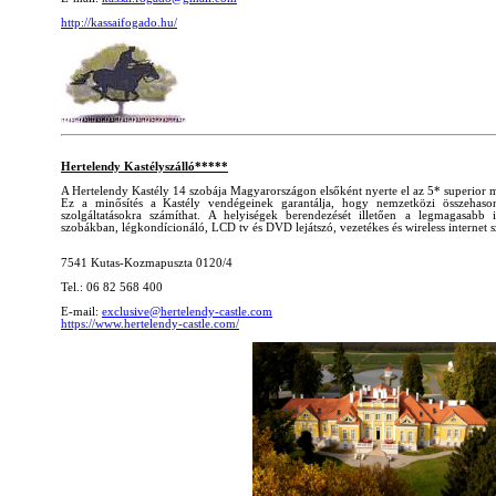
http://kassaifogado.hu/
Hertelendy Kastélyszálló*****
A Hertelendy Kastély 14 szobája Magyarországon elsőként nyerte el az 5* superior m
Ez a minősítés a Kastély vendégeinek garantálja, hogy nemzetközi összehaso
szolgáltatásokra számíthat. A helyiségek berendezését illetően a legmagasabb 
szobákban, légkondícionáló, LCD tv és DVD lejátszó, vezetékes és wireless internet 
7541 Kutas-Kozmapuszta 0120/4
Tel.: 06 82 568 400
E-mail:
exclusive@hertelendy-castle.com
https://www.hertelendy-castle.com/