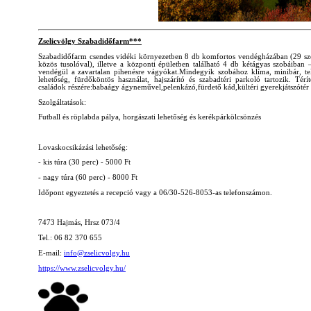
Zselicvölgy Szabadidőfarm***
Szabadidőfarm csendes vidéki környezetben 8 db komfortos vendégházában (29 szob
közös tusolóval), illetve a központi épületben található 4 db kétágyas szobáiban –
vendégül a zavartalan pihenésre vágyókat.Mindegyik szobához klíma, minibár, tel
lehetőség, fürdőköntös használat, hajszárító és szabadtéri parkoló tartozik. Térí
családok részére:babaágy ágyneművel,pelenkázó,fürdető kád,kültéri gyerekjátszótér 
Szolgáltatások:
Futball és röplabda pálya, horgászati lehetőség és kerékpárkölcsönzés
Lovaskocsikázási lehetőség:
- kis túra (30 perc) - 5000 Ft
- nagy túra (60 perc) - 8000 Ft
Időpont egyeztetés a recepció vagy a 06/30-526-8053-as telefonszámon.
7473 Hajmás, Hrsz 073/4
Tel.: 06 82 370 655
E-mail:
info@zselicvolgy.hu
https://www.zselicvolgy.hu/