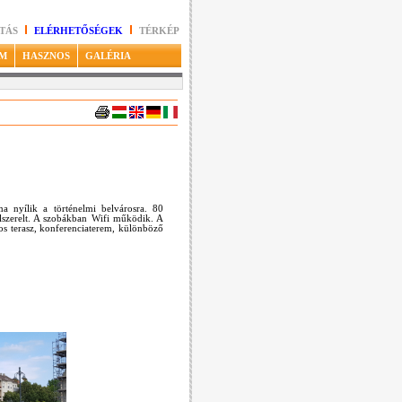
TÁS
ELÉRHETŐSÉGEK
TÉRKÉP
M
HASZNOS
GALÉRIA
a nyílik a történelmi belvárosra. 80
elszerelt. A szobákban Wifi működik. A
tos terasz, konferenciaterem, különböző