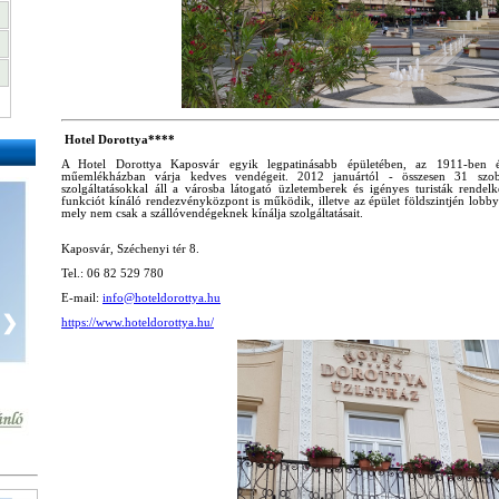
Hotel Dorottya****
A Hotel Dorottya Kaposvár egyik legpatinásabb épületében, az 1911-ben épül
műemlékházban várja kedves vendégeit. 2012 januártól - összesen 31 szob
szolgáltatásokkal áll a városba látogató üzletemberek és igényes turisták rendel
funkciót kínáló rendezvényközpont is működik, illetve az épület földszintjén lobby
mely nem csak a szállóvendégeknek kínálja szolgáltatásait.
Kaposvár, Széchenyi tér 8.
Tel.: 06 82 529 780
E-mail:
info@hoteldorottya.hu
❯
https://www.hoteldorottya.hu/