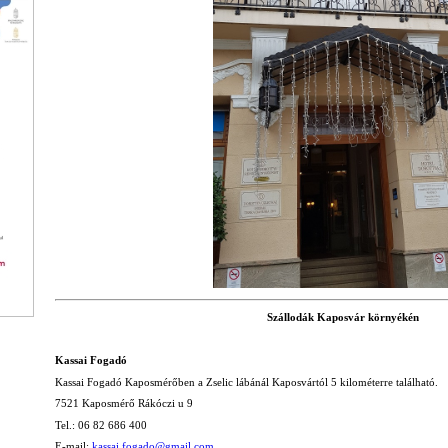
Szállodák Kaposvár környékén
Kassai Fogadó
Kassai Fogadó Kaposmérőben a Zselic lábánál Kaposvártól 5 kilométerre található.
7521 Kaposmérő Rákóczi u 9
Tel.: 06 82 686 400
E-mail:
kassai.fogado@gmail.com