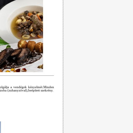
zolgálja a vendégek kényelmét.Minden
szoba (zuhanyzóval),beépített szekrény.