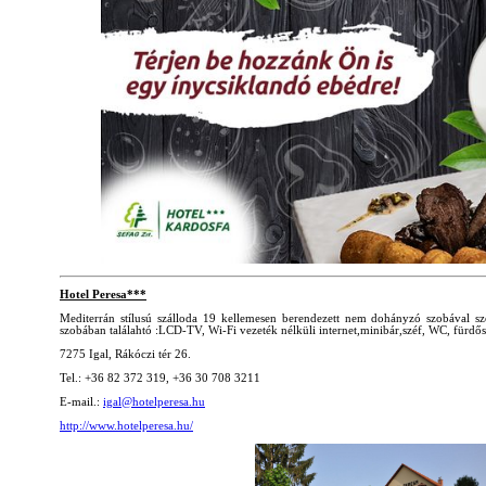
Hotel Peresa***
Mediterrán stílusú szálloda 19 kellemesen berendezett nem dohányzó szobával s
szobában találahtó :LCD-TV, Wi-Fi vezeték nélküli internet,minibár,széf, WC, fürdő
7275 Igal, Rákóczi tér 26.
Tel.: +36 82 372 319, +36 30 708 3211
E-mail.:
igal@hotelperesa.hu
http://www.hotelperesa.hu/