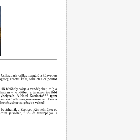
Csillagpark csillagvizsgálója közvetlen
eteg érzetét kelti, tökéletes célpontot
n 48 férőhely várja a vendégeket, míg a
 hatvan – jó időben a teraszon további
nyhelyszín. A Hotel Kardosfa*** igazi
 éppen esküvők megszervezéséhez. Erre a
dezvénysátor is igénybe vehető.
 bejárhatják a Zselicet. Kényelmüket és
int játszótér, futó- és teniszpálya is