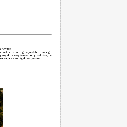
inősítést.
nlításban is a legmagasabb minőségű
igények kielégítésére is gondoltak, a
szolgálja a vendégek kényelmét.