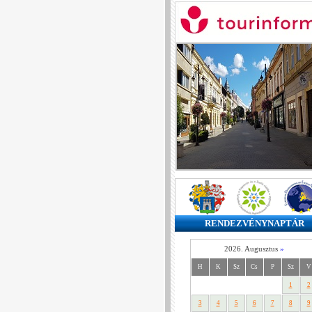
RENDEZVÉNYNAPTÁR
2026. Augusztus
»
H
K
Sz
Cs
P
Sz
V
1
2
3
4
5
6
7
8
9