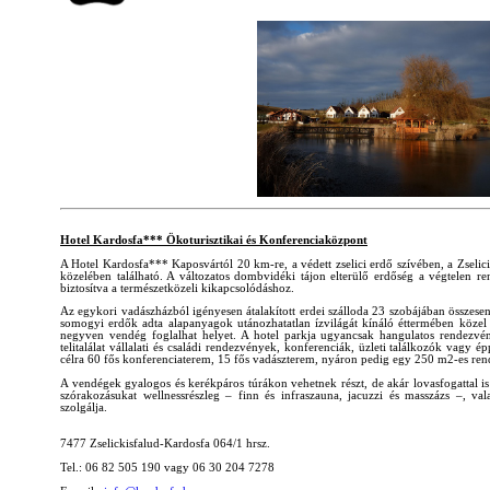
Hotel Kardosfa*** Ökoturisztikai és Konferenciaközpont
A Hotel Kardosfa*** Kaposvártól 20 km-re, a védett zselici erdő szívében, a Zselici 
közelében található. A változatos dombvidéki tájon elterülő erdőség a végtelen reng
biztosítva a természetközeli kikapcsolódáshoz.
Az egykori vadászházból igényesen átalakított erdei szálloda 23 szobájában összese
somogyi erdők adta alapanyagok utánozhatatlan ízvilágát kínáló éttermében közel
negyven vendég foglalhat helyet. A hotel parkja ugyancsak hangulatos rendezvé
telitalálat vállalati és családi rendezvények, konferenciák, üzleti találkozók vagy
célra 60 fős konferenciaterem, 15 fős vadászterem, nyáron pedig egy 250 m2-es ren
A vendégek gyalogos és kerékpáros túrákon vehetnek részt, de akár lovasfogattal is
szórakozásukat wellnessrészleg – finn és infraszauna, jacuzzi és masszázs –, valam
szolgálja.
7477 Zselickisfalud-Kardosfa 064/1 hrsz.
Tel.: 06 82 505 190 vagy 06 30 204 7278