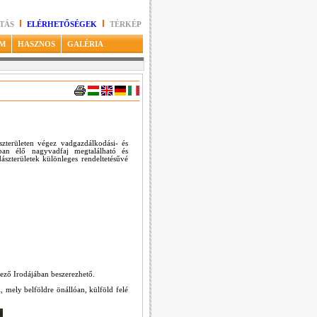
TÁS
ELÉRHETŐSÉGEK
TÉRKÉP
M
HASZNOS
GALÉRIA
területen végez vadgazdálkodási- és
ban élő nagyvadfaj megtalálható és
szterületek különleges rendeltetésűvé
ző Irodájában beszerezhető.
mely belföldre önállóan, külföld felé