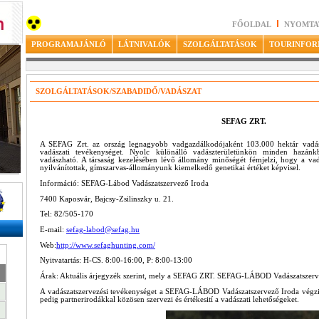
FŐOLDAL
NYOMTA
PROGRAMAJÁNLÓ
LÁTNIVALÓK
SZOLGÁLTATÁSOK
TOURINFOR
SZOLGÁLTATÁSOK/SZABADIDŐ/VADÁSZAT
SEFAG ZRT.
A SEFAG Zrt. az ország legnagyobb vadgazdálkodójaként 103.000 hektár vadász
vadászati tevékenységet. Nyolc különálló vadászterületünkön minden hazánk
vadászható. A társaság kezelésében lévő állomány minőségét fémjelzi, hogy a vadá
nyilvánítottak, gímszarvas-állományunk kiemelkedő genetikai értéket képvisel.
Információ: SEFAG-Lábod Vadászatszervező Iroda
7400 Kaposvár, Bajcsy-Zsilinszky u. 21.
Tel: 82/505-170
E-mail:
sefag-labod@sefag.hu
Web:
http://www.sefaghunting.com/
Nyitvatartás: H-CS. 8:00-16:00, P: 8:00-13:00
Árak: Aktuális árjegyzék szerint, mely a SEFAG ZRT. SEFAG-LÁBOD Vadászatszerve
A vadászatszervezési tevékenységet a SEFAG-LÁBOD Vadászatszervező Iroda végzi, 
pedig partnerirodákkal közösen szervezi és értékesití a vadászati lehetőségeket.