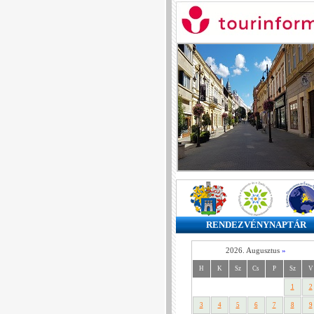
RENDEZVÉNYNAPTÁR
2026. Augusztus
»
H
K
Sz
Cs
P
Sz
V
1
2
3
4
5
6
7
8
9