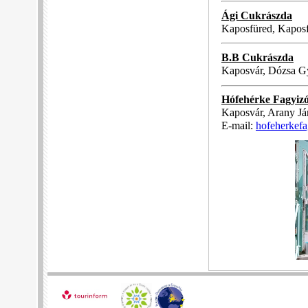
Ági Cukrászda
Kaposfüred, Kaposf
B.B Cukrászda
Kaposvár, Dózsa Gy
Hófehérke Fagyiz
Kaposvár, Arany Ján
E-mail:
hofeherkef