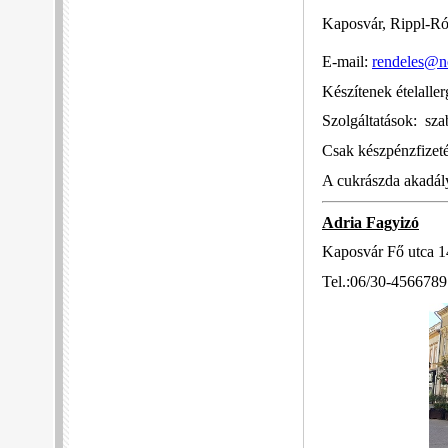
Kaposvár, Rippl-Rón
E-mail:
rendeles@n
Készítenek ételalle
Szolgáltatások: szab
Csak készpénzfizeté
A cukrászda akadá
Adria Fagyizó
Kaposvár Fő utca 1
Tel.:06/30-4566789