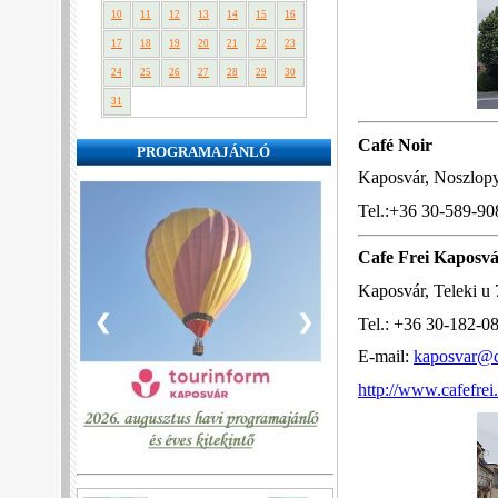
10
11
12
13
14
15
16
17
18
19
20
21
22
23
24
25
26
27
28
29
30
31
Café Noir
PROGRAMAJÁNLÓ
Kaposvár, Noszlopy
Tel.:+36 30-589-90
Cafe Frei Kaposv
Kaposvár, Teleki u 
❮
❯
Tel.: +36 30-182-0
E-mail:
kaposvar@c
http://www.cafefre