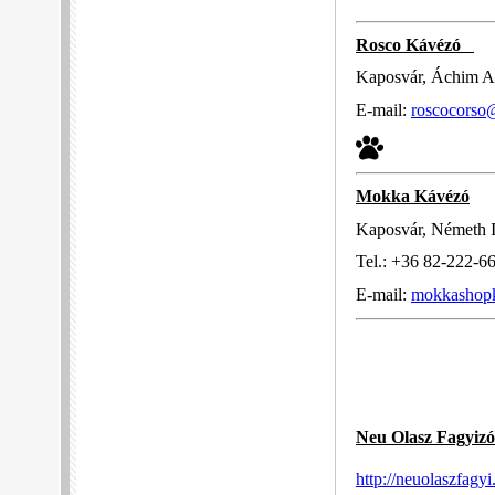
Rosco Kávézó
Kaposvár, Áchim An
E-mail:
roscocorso
Mokka Kávézó
Kaposvár, Németh Is
Tel.: +36 82-222-6
E-mail:
mokkashop
Neu Olasz Fagyizó
http://neuolaszfagyi