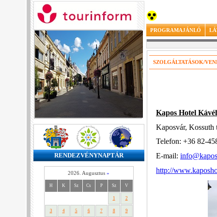
PROGRAMAJÁNLÓ
LÁ
SZOLGÁLTATÁSOK/VEN
Kapos Hotel Kávé
Kaposvár, Kossuth 
Telefon: +36 82-45
E-mail:
info@kapos
RENDEZVÉNYNAPTÁR
http://www.kaposho
2026. Augusztus
»
H
K
Sz
Cs
P
Sz
V
1
2
3
4
5
6
7
8
9