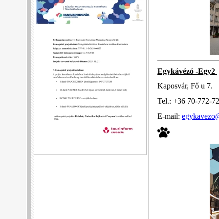
Egykávézó -Egy2
Kaposvár, Fő u 7.
Tel.: +36 70-772-7
E-mail:
egykavezo