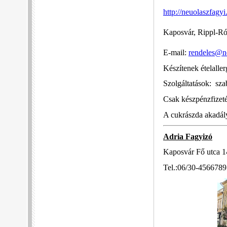
http://neuolaszfagyi
Kaposvár, Rippl-Rón
E-mail:
rendeles@n
Készítenek ételalle
Szolgáltatások: szab
Csak készpénzfizeté
A cukrászda akadá
Adria Fagyizó
Kaposvár Fő utca 1
Tel.:06/30-4566789