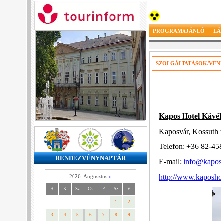
PROGRAMAJÁNLÓ
LÁ
SZOLGÁLTATÁSOK/VEN
Kapos Hotel Kávé
Kaposvár, Kossuth 
Telefon: +36 82-45
RENDEZVÉNYNAPTÁR
E-mail:
info@kapos
http://www.kaposho
2026. Augusztus
»
H
K
Sz
Cs
P
Sz
V
1
2
3
4
5
6
7
8
9