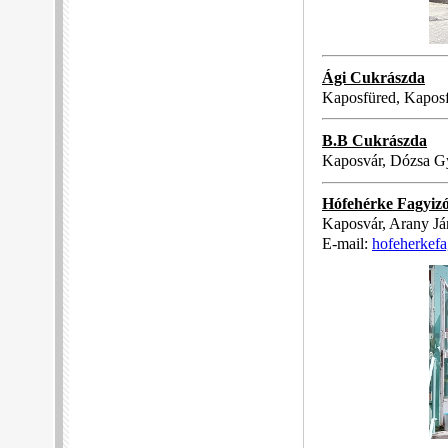
Ági Cukrászda
Kaposfüred, Kaposf
B.B Cukrászda
Kaposvár, Dózsa Gy
Hófehérke Fagyiz
Kaposvár, Arany Ján
E-mail:
hofeherkef