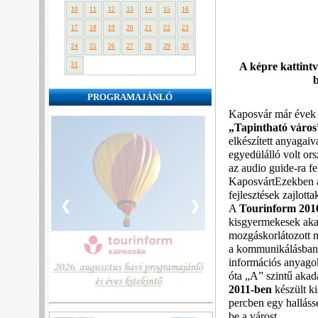
10
11
12
13
14
15
16
17
18
19
20
21
22
23
24
25
26
27
28
29
30
A képre kattint
31
PROGRAMAJÁNLÓ
Kaposvár már évek ó
„Tapintható város
elkészített anyagai
egyedülálló volt or
az audio guide-ra fe
KaposvártEzekben a
fejlesztések zajlotta
❮
❯
A
Tourinform 20
kisgyermekesek akad
mozgáskorlátozott m
a kommunikálásban. 
információs anyago
óta „A” szintű aka
2011-ben
készült ki
percben egy hallássér
be a várost.