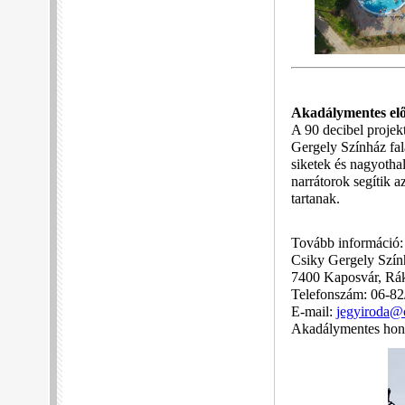
Akadálymentes el
A 90 decibel projek
Gergely Színház fal
siketek és nagyothal
narrátorok segítik 
tartanak.
Tovább információ:
Csiky Gergely Szín
7400 Kaposvár, Rákó
Telefonszám: 06-82
E-mail:
jegyiroda@
Akadálymentes hon