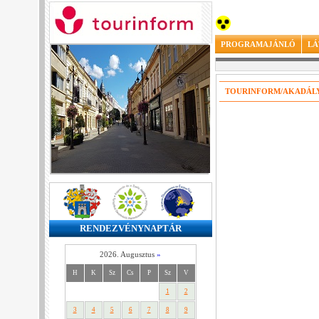
PROGRAMAJÁNLÓ
LÁ
TOURINFORM/AKADÁL
RENDEZVÉNYNAPTÁR
2026. Augusztus
»
H
K
Sz
Cs
P
Sz
V
1
2
3
4
5
6
7
8
9