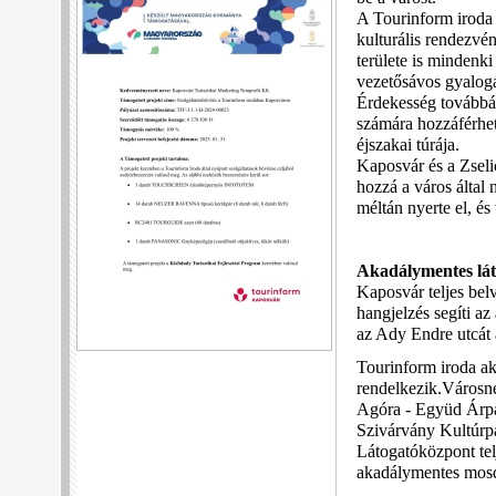
A Tourinform iroda 
kulturális rendezvén
területe is mindenki
vezetősávos gyalogá
Érdekesség továbbá,
számára hozzáférhet
éjszakai túrája.
Kaposvár és a Zselic
hozzá a város által
méltán nyerte el, és
Akadálymentes lát
Kaposvár teljes bel
hangjelzés segíti az
az Ady Endre utcát 
Tourinform iroda ak
rendelkezik.Városné
Agóra - Együd Árpád 
Szivárvány Kultúrpa
Látogatóközpont tel
akadálymentes mosd