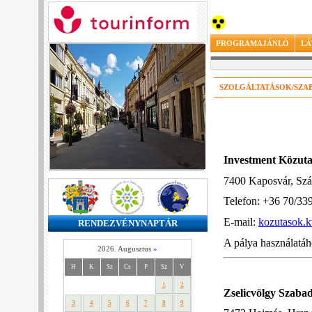
PROGRAMAJÁNLÓ
LÁ
SZOLGÁLTATÁSOK/SZAB
Investment Közuta
7400 Kaposvár, Szá
Telefon: +36 70/33
E-mail:
kozutasok.
RENDEZVÉNYNAPTÁR
A pálya használatáho
2026. Augusztus
»
H
K
Sz
Cs
P
Sz
V
1
2
Zselicvölgy Szaba
3
4
5
6
7
8
9