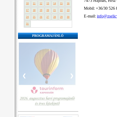
7473 Hajmás, Hrsz 
10
11
12
13
14
15
16
Mobil: +36/30 526 
17
18
19
20
21
22
23
E-mail:
info@zselic
24
25
26
27
28
29
30
31
PROGRAMAJÁNLÓ
❮
❯