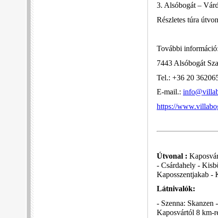
3. Alsóbogát – Vár
Részletes túra útvon
További információ
7443 Alsóbogát Sza
Tel.: +36 20 36206
E-mail.:
info@villa
https://www.villabo
Útvonal :
Kaposvár,
- Csárdahely - Kisb
Kaposszentjakab - 
Látnivalók:
- Szenna: Skanzen 
Kaposvártól 8 km-re