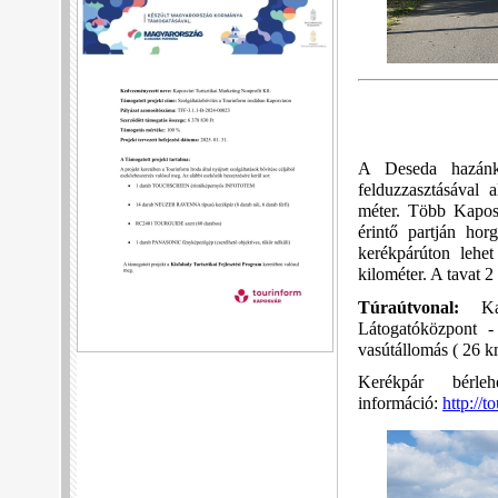
A Deseda hazánk 
felduzzasztásával 
méter. Több Kaposv
érintő partján hor
kerékpárúton lehe
kilométer. A tavat 2
Túraútvonal:
Ka
Látogatóközpont 
vasútállomás ( 26 k
Kerékpár bérl
információ:
http://