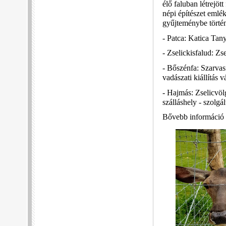
élő faluban létrejö
népi építészet emlé
gyűjteménybe történő
- Patca: Katica Tan
- Zselickisfalud: Zs
- Bőszénfa: Szarvas
vadászati kiállítás 
- Hajmás: Zselicvöl
szálláshely - szolgál
Bővebb információ a