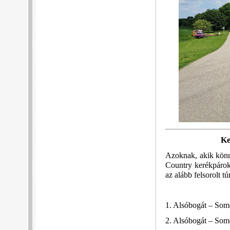
Ke
Azoknak, akik könny
Country kerékpárok
az alább felsorolt t
1. Alsóbogát – So
2. Alsóbogát – Som