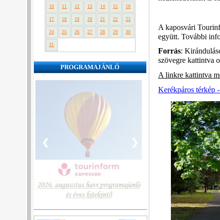
10
11
12
13
14
15
16
17
18
19
20
21
22
23
A kaposvári Tourinf
24
25
26
27
28
29
30
együtt. További in
31
Forrás
: Kirándulás
szövegre kattintva 
PROGRAMAJÁNLÓ
A linkre kattintva me
Kerékpáros térkép 
❮
❯