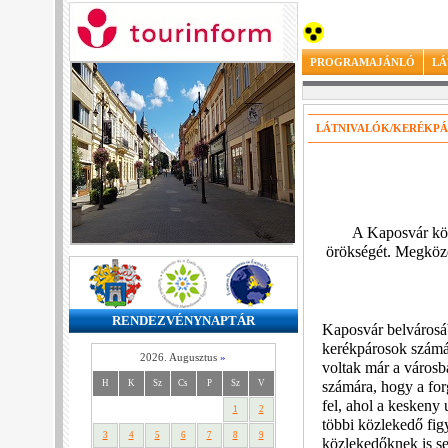
PROGRAMAJÁNLÓ
LÁ
LÁTNIVALÓK/KERÉKPÁ
A Kaposvár körü
örökségét. Megközel
RENDEZVÉNYNAPTÁR
Kaposvár belvárosáb
kerékpárosok számár
2026. Augusztus
»
voltak már a városb
H
K
Sz
Cs
P
Sz
V
számára, hogy a for
fel, ahol a keskeny 
1
2
többi közlekedő fig
3
4
5
6
7
8
9
közlekedőknek is se