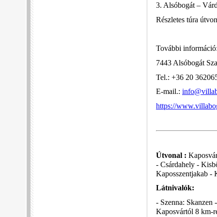
3. Alsóbogát – Vár
Részletes túra útvon
További információ
7443 Alsóbogát Sza
Tel.: +36 20 36206
E-mail.:
info@villa
https://www.villabo
Útvonal :
Kaposvár,
- Csárdahely - Kisb
Kaposszentjakab - 
Látnivalók:
- Szenna: Skanzen 
Kaposvártól 8 km-re