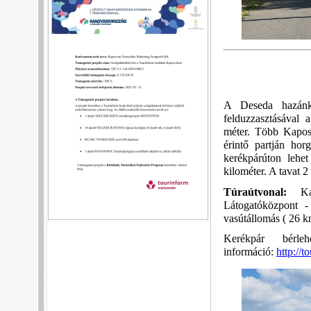
A Deseda hazánk 
felduzzasztásával 
méter. Több Kaposv
érintő partján hor
kerékpárúton lehe
kilométer. A tavat 2
Túraútvonal:
Ka
Látogatóközpont 
vasútállomás ( 26 k
Kerékpár bérl
információ:
http://