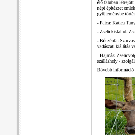
élő faluban létrejö
népi építészet emlé
gyűjteménybe történő
- Patca: Katica Tan
- Zselickisfalud: Zs
- Bőszénfa: Szarvas
vadászati kiállítás 
- Hajmás: Zselicvöl
szálláshely - szolgál
Bővebb információ a