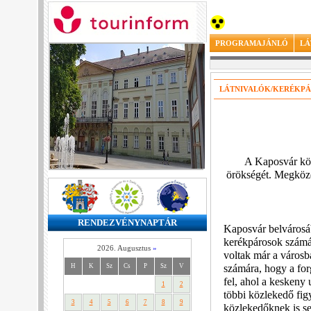
PROGRAMAJÁNLÓ
LÁ
LÁTNIVALÓK/KERÉKPÁ
A Kaposvár körü
örökségét. Megközel
RENDEZVÉNYNAPTÁR
Kaposvár belvárosáb
kerékpárosok számár
2026. Augusztus
»
voltak már a városb
H
K
Sz
Cs
P
Sz
V
számára, hogy a for
fel, ahol a keskeny 
1
2
többi közlekedő fig
3
4
5
6
7
8
9
közlekedőknek is se