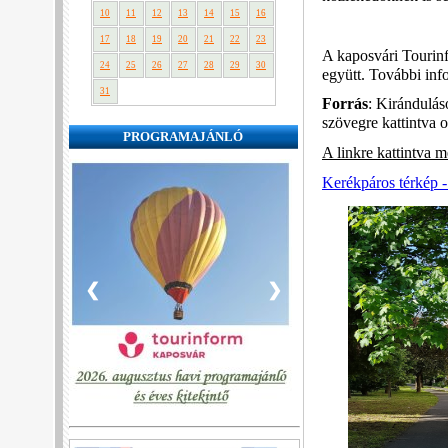
10
11
12
13
14
15
16
17
18
19
20
21
22
23
A kaposvári Tourinf
24
25
26
27
28
29
30
együtt. További in
31
Forrás
: Kirándulás
szövegre kattintva 
PROGRAMAJÁNLÓ
A linkre kattintva me
Kerékpáros térkép 
❮
❯