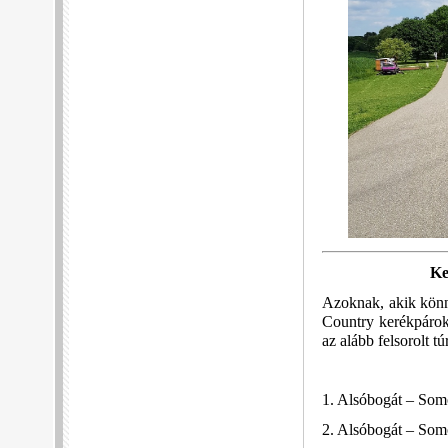
Ke
Azoknak, akik könny
Country kerékpárok
az alább felsorolt t
1. Alsóbogát – So
2. Alsóbogát – Som