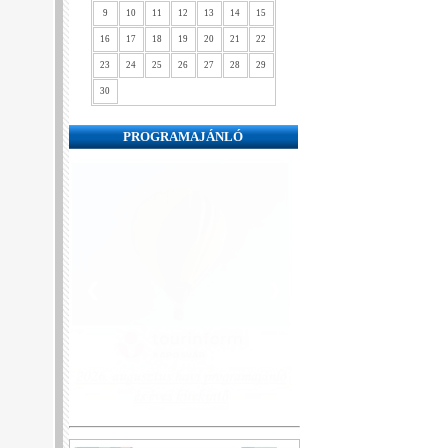
9
10
11
12
13
14
15
16
17
18
19
20
21
22
23
24
25
26
27
28
29
30
PROGRAMAJÁNLÓ
❮
❯