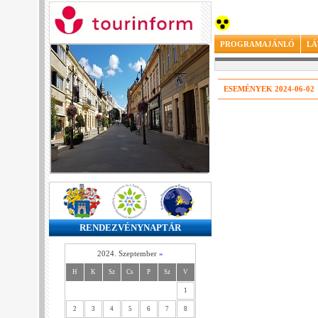
PROGRAMAJÁNLÓ
LÁ
ESEMÉNYEK 2024-06-02
RENDEZVÉNYNAPTÁR
2024. Szeptember
»
H
K
Sz
Cs
P
Sz
V
1
2
3
4
5
6
7
8