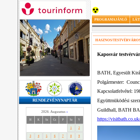
PROGRAMAJÁNLÓ
LÁT
HASZNOS/TESTVÉRVÁRO
Kaposvár testvérvár
BATH, Egyesült Kirá
Polgármester:
Council
Kapcsolatfelvétel: 19
Együttmüködési szer
RENDEZVÉNYNAPTÁR
Guildhall, BATH B
2026. Augusztus
»
https://visitbath.co.uk
H
K
Sz
Cs
P
Sz
V
1
2
3
4
5
6
7
8
9