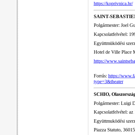
https://koprivnica.hr/
SAINT-SEBASTIEN
Polgármester: Joel Gu
Kapcsolatfelvétel: 19
Együttmüködési szer
Hotel de Ville Place 
https://www.saintsebas
Forrás:
https://www.
type=3&theater
SCHIO, Olaszorszá
Polgármester: Luigi D
Kapcsolatfelvétel: az
Együttmuködési szer
Piazza Statuto, 360