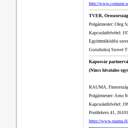
http://www.comune.sc
TVER, Oroszorszá
Polgármester: Oleg S
Kapcsolatfelvétel: 19
Együttmüködési szer
Gorodszkoj Szovet Tv
Kaposvár partnervá
(Nincs hivatalos eg
RAUMA, Finnorszá
Polgármester: Arno M
Kapcsolatfelvétel: 19
Postilekero 41, 26
https://www.rauma.fi/