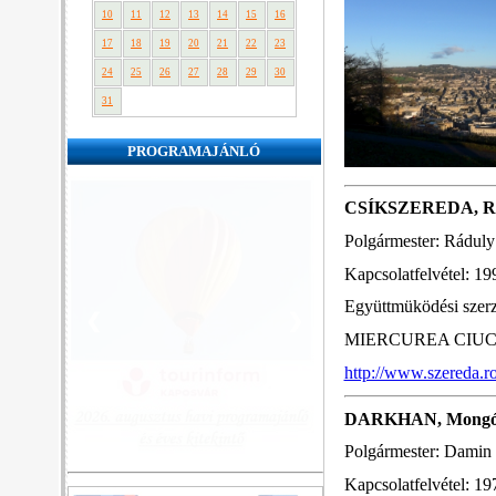
10
11
12
13
14
15
16
17
18
19
20
21
22
23
24
25
26
27
28
29
30
31
PROGRAMAJÁNLÓ
CSÍKSZEREDA, R
Polgármester: Rádul
Kapcsolatfelvétel: 19
Együttmüködési szer
❮
❯
MIERCUREA CIUC 410
http://www.szereda.ro
DARKHAN, Mongó
Polgármester: Damin
Kapcsolatfelvétel: 19