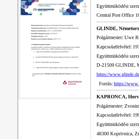
Együttmüködési szer
Central Post Office 
GLINDE, Németors
Polgármester: Uwe R
Kapcsolatfelvétel: 19
Együttmüködési szer
D-21509 GLINDE, M
https://www.glinde.de
Forrás:
https://www.
KAPRONCA, Horvá
Polgármester: Zvonim
Kapcsolatfelvétel: 19
Együttmüködési szer
48300 Koprivnica, Zri