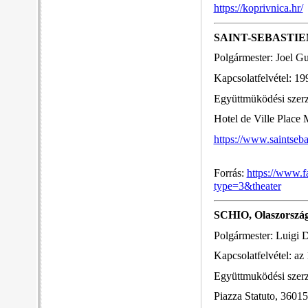
https://koprivnica.hr/
SAINT-SEBASTIEN
Polgármester: Joel Gu
Kapcsolatfelvétel: 19
Együttmüködési szer
Hotel de Ville Place 
https://www.saintsebas
Forrás:
https://www.
type=3&theater
SCHIO, Olaszorszá
Polgármester: Luigi D
Kapcsolatfelvétel: az
Együttmuködési szer
Piazza Statuto, 360