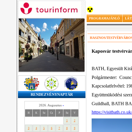
PROGRAMAJÁNLÓ
LÁT
HASZNOS/TESTVÉRVÁRO
Kaposvár testvérvár
BATH, Egyesült Kirá
Polgármester:
Council
Kapcsolatfelvétel: 19
Együttmüködési szer
RENDEZVÉNYNAPTÁR
Guildhall, BATH B
2026. Augusztus
»
https://visitbath.co.uk
H
K
Sz
Cs
P
Sz
V
1
2
3
4
5
6
7
8
9