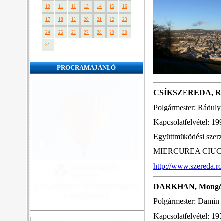
10
11
12
13
14
15
16
17
18
19
20
21
22
23
24
25
26
27
28
29
30
31
PROGRAMAJÁNLÓ
CSÍKSZEREDA, R
Polgármester: Rádul
Kapcsolatfelvétel: 19
Együttmüködési szer
❮
❯
MIERCUREA CIUC 410
http://www.szereda.ro
DARKHAN, Mongó
Polgármester: Damin
Kapcsolatfelvétel: 19