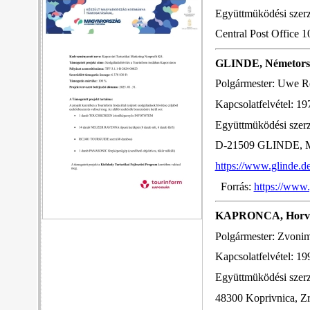
Együttmüködési szer
Central Post Office 
GLINDE, Németors
Polgármester: Uwe R
Kapcsolatfelvétel: 19
Együttmüködési szer
D-21509 GLINDE, M
https://www.glinde.de
Forrás:
https://www.
KAPRONCA, Horvá
Polgármester: Zvonim
Kapcsolatfelvétel: 19
Együttmüködési szer
48300 Koprivnica, Zri