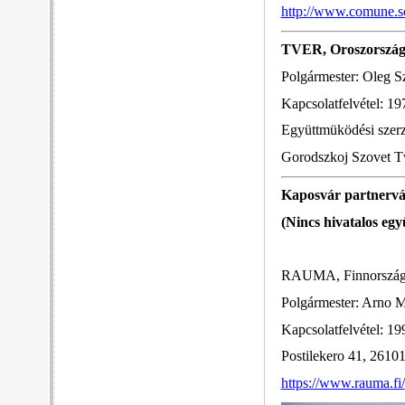
http://www.comune.sc
TVER, Oroszorszá
Polgármester: Oleg S
Kapcsolatfelvétel: 19
Együttmüködési szer
Gorodszkoj Szovet Tv
Kaposvár partnervá
(Nincs hivatalos eg
RAUMA, Finnorszá
Polgármester: Arno M
Kapcsolatfelvétel: 19
Postilekero 41, 26
https://www.rauma.fi/