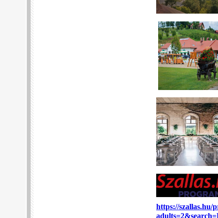
https://szallas.h
adults=2&search