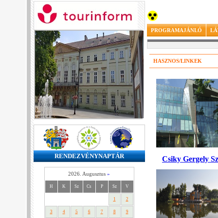
PROGRAMAJÁNLÓ
LÁ
HASZNOS/LINKEK
RENDEZVÉNYNAPTÁR
Csiky Gergely S
2026. Augusztus
»
H
K
Sz
Cs
P
Sz
V
1
2
3
4
5
6
7
8
9