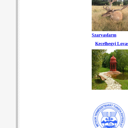
Szarvasfarm
Kecelhegyi Lova