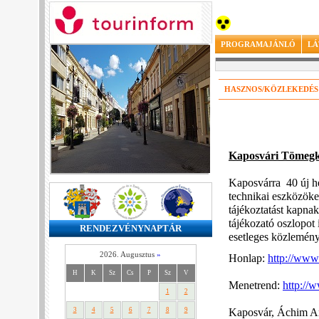
PROGRAMAJÁNLÓ
LÁ
HASZNOS/KÖZLEKEDÉS
Kaposvári Tömegkö
Kaposvárra 40 új he
technikai eszközöke
tájékoztatást kapna
tájékozató oszlopot i
RENDEZVÉNYNAPTÁR
esetleges közlemény
2026. Augusztus
»
Honlap:
http://www
H
K
Sz
Cs
P
Sz
V
Menetrend:
http:/
1
2
Kaposvár, Áchim An
3
4
5
6
7
8
9