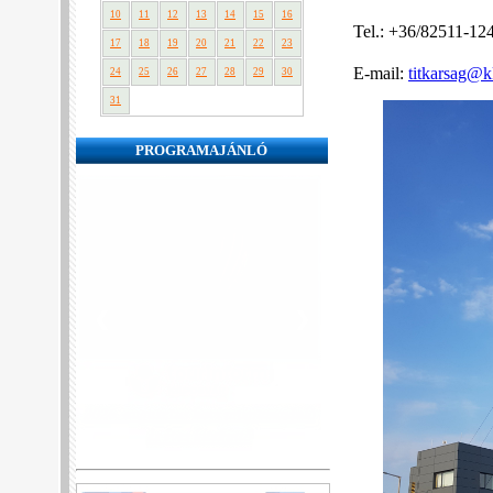
10
11
12
13
14
15
16
Tel.: +36/82511-12
17
18
19
20
21
22
23
E-mail:
titkarsag@k
24
25
26
27
28
29
30
31
PROGRAMAJÁNLÓ
❮
❯