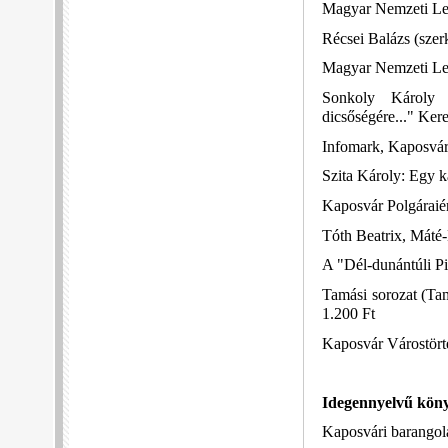
Magyar Nemzeti Lev
Récsei Balázs (sze
Magyar Nemzeti Lev
Sonkoly Károly (
dicsőségére..." Ker
Infomark, Kaposvár,
Szita Károly: Egy k
Kaposvár Polgáraiér
Tóth Beatrix, Máté-
A "Dél-dunántúli Pi
Tamási sorozat (Tam
1.200 Ft
Kaposvár Várostört
Idegennyelvű kön
Kaposvári barangol