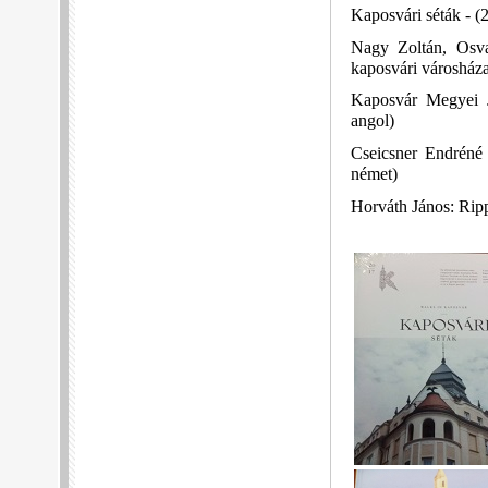
Kaposvári séták - (
Nagy Zoltán, Osva
kaposvári városház
Kaposvár Megyei 
angol)
Cseicsner Endréné
német)
Horváth János: Ripp