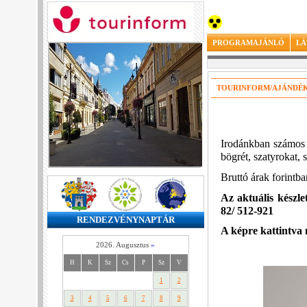
PROGRAMAJÁNLÓ
LÁ
TOURINFORM/AJÁNDÉ
Irodánkban számos 
bögrét, szatyrokat, 
Bruttó árak forintb
Az aktuális készle
82/ 512-921
RENDEZVÉNYNAPTÁR
A képre kattintva 
2026. Augusztus
»
H
K
Sz
Cs
P
Sz
V
1
2
3
4
5
6
7
8
9