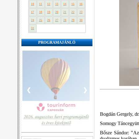
10
11
12
13
14
15
16
17
18
19
20
21
22
23
24
25
26
27
28
29
30
31
PROGRAMAJÁNLÓ
❮
❯
Bogdán Gergely, dr
Somogy Táncegyütte
Bősze Sándor: "Az 
dualizmus korában