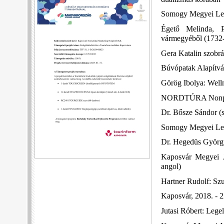
Somogy Megyei Levé
Égető Melinda, P
vármegyéből (1732
Gera Katalin szobr
Búvópatak Alapítván
Görög Ibolya: Welln
NORDTÚRA Nonprofi
Dr. Bősze Sándor (s
Somogy Megyei Levé
Dr. Hegedüs György
Kaposvár Megyei 
angol)
Hartner Rudolf: Szu
Kaposvár, 2018. - 
Jutasi Róbert: Lege