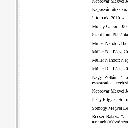
Kaposvár Megyei Jo
Kaposvári útikalauz
Infomark. 2010. - 1
Mohay Gábor: 100 é
Szent Imre Plébánia
Müller Nándor: Bar
Müller Bt., Pécs, 20
Müller Nándor: Nég
Müller Bt., Pécs, 20
Nagy Zoltán: "Hog
évszázados nevelés
Kaposvár Megyei Jo
Pesty Frigyes: Som
Somogy Megyei Levé
Récsei Balázs: "..
tereinek (n)évtörtén