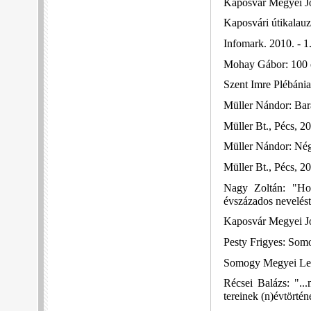
Kaposvár Megyei Jo
Kaposvári útikalauz
Infomark. 2010. - 1
Mohay Gábor: 100 é
Szent Imre Plébánia
Müller Nándor: Bar
Müller Bt., Pécs, 20
Müller Nándor: Nég
Müller Bt., Pécs, 20
Nagy Zoltán: "Hog
évszázados nevelés
Kaposvár Megyei Jo
Pesty Frigyes: Som
Somogy Megyei Levé
Récsei Balázs: "..
tereinek (n)évtörtén