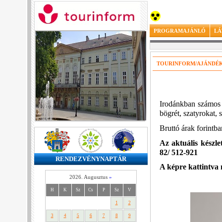
PROGRAMAJÁNLÓ
LÁ
TOURINFORM/AJÁNDÉ
Irodánkban számos 
bögrét, szatyrokat, 
Bruttó árak forintb
Az aktuális készle
82/ 512-921
RENDEZVÉNYNAPTÁR
A képre kattintva 
2026. Augusztus
»
H
K
Sz
Cs
P
Sz
V
1
2
3
4
5
6
7
8
9