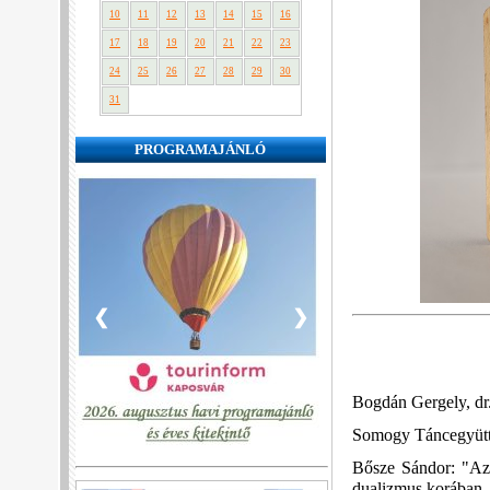
10
11
12
13
14
15
16
17
18
19
20
21
22
23
24
25
26
27
28
29
30
31
PROGRAMAJÁNLÓ
❮
❯
Bogdán Gergely, dr
Somogy Táncegyütte
Bősze Sándor: "Az 
dualizmus korában