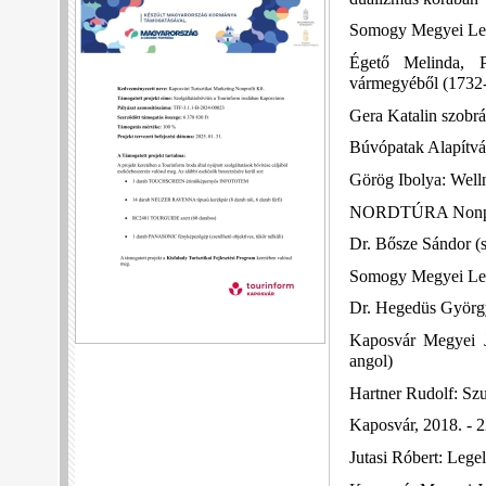
Somogy Megyei Levé
Égető Melinda, P
vármegyéből (1732
Gera Katalin szobr
Búvópatak Alapítván
Görög Ibolya: Welln
NORDTÚRA Nonprofi
Dr. Bősze Sándor (s
Somogy Megyei Levé
Dr. Hegedüs György
Kaposvár Megyei 
angol)
Hartner Rudolf: Szu
Kaposvár, 2018. - 
Jutasi Róbert: Lege