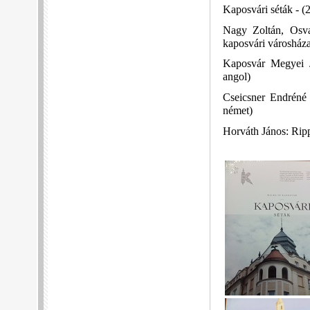
Kaposvári séták - (
Nagy Zoltán, Osva
kaposvári városház
Kaposvár Megyei 
angol)
Cseicsner Endréné
német)
Horváth János: Ripp