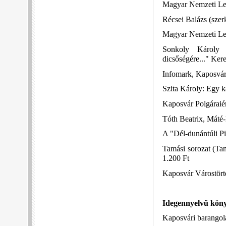
Magyar Nemzeti Lev
Récsei Balázs (sze
Magyar Nemzeti Lev
Sonkoly Károly (
dicsőségére..." Ker
Infomark, Kaposvár,
Szita Károly: Egy k
Kaposvár Polgáraiér
Tóth Beatrix, Máté-
A "Dél-dunántúli Pi
Tamási sorozat (Tam
1.200 Ft
Kaposvár Várostört
Idegennyelvű kön
Kaposvári barangol