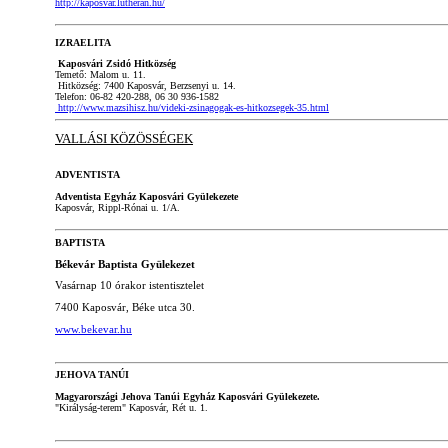
http://kaposvar.lutheran.hu/
IZRAELITA
Kaposvári Zsidó Hitközség
Temető: Malom u. 11.
Hitközség: 7400 Kaposvár, Berzsenyi u. 14.
Telefon: 06-82 420-288, 06 30 936-1582
http://www.mazsihisz.hu/videki-zsinagogak-es-hitkozsegek-35.html
VALLÁSI KÖZÖSSÉGEK
ADVENTISTA
Adventista Egyház Kaposvári Gyülekezete
Kaposvár, Rippl-Rónai u. 1/A.
BAPTISTA
Békevár Baptista Gyülekezet
Vasárnap 10 órakor istentisztelet
7400 Kaposvár, Béke utca 30.
www.bekevar.hu
JEHOVA TANÚI
Magyarországi Jehova Tanúi Egyház Kaposvári Gyülekezete.
"Királyság-terem" Kaposvár, Rét u. 1.