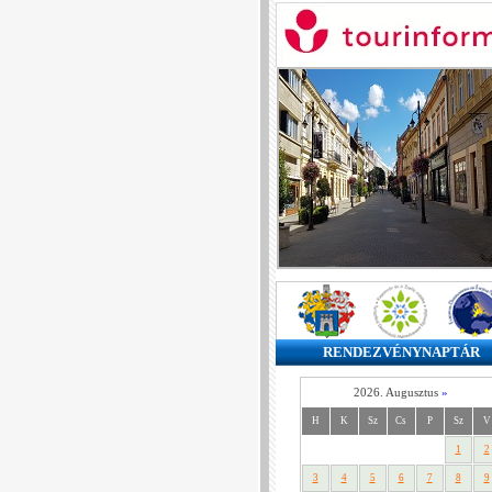
RENDEZVÉNYNAPTÁR
2026. Augusztus
»
H
K
Sz
Cs
P
Sz
V
1
2
3
4
5
6
7
8
9