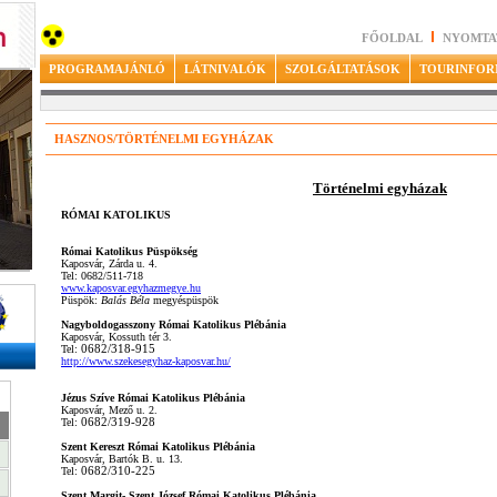
FŐOLDAL
NYOMTA
PROGRAMAJÁNLÓ
LÁTNIVALÓK
SZOLGÁLTATÁSOK
TOURINFOR
HASZNOS/TÖRTÉNELMI EGYHÁZAK
Történelmi egyházak
RÓMAI KATOLIKUS
Római Katolikus Püspökség
Kaposvár, Zárda u. 4.
Tel: 0682/511-718
www.kaposvar.egyhazmegye.hu
Püspök:
Balás Béla
megyéspüspök
Nagyboldogasszony Római Katolikus Plébánia
Kaposvár, Kossuth tér 3.
Tel:
06
82/318-915
http://www.szekesegyhaz-kaposvar.hu/
Jézus Szíve Római Katolikus Plébánia
Kaposvár, Mező u. 2.
Tel:
06
82/319-928
Szent Kereszt Római Katolikus Plébánia
Kaposvár, Bartók B. u. 13.
Tel:
06
82/310-225
Szent Margit- Szent József Római Katolikus Plébánia