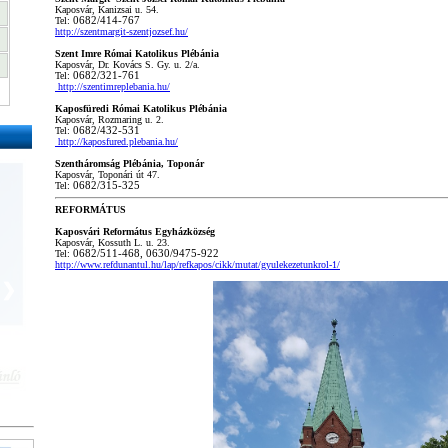
Kaposvár, Kanizsai u. 54.
Tel:
06
82/414-767
http://szentmargit-szentjozsef.hu/
Szent Imre Római Katolikus Plébánia
Kaposvár, Dr. Kovács S. Gy. u. 2/a.
Tel:
06
82/321-761
http://szentimreplebania.hu/
Kaposfüredi Római Katolikus Plébánia
Kaposvár, Rozmaring u. 2.
Tel:
06
82/432-531
http://kaposfured.plebania.hu/
Szentháromság Plébánia, Toponár
Kaposvár, Toponári út 47.
Tel:
06
82/315-325
REFORMÁTUS
Kaposvári Református Egyházközség
Kaposvár, Kossuth L. u. 23.
Tel:
06
82/511-468,
06
30/9475-922
http://www.refdunantul.hu/lap/refkapos/cikk/mutat/gyulekezetunkrol-1/
❯