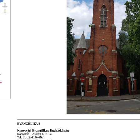
EVANGÉLIKUS
Kaposvári Evangélikus Egyházközség
Kaposvár, Kossuth L. u. 39.
Tel:
06
82/416-467