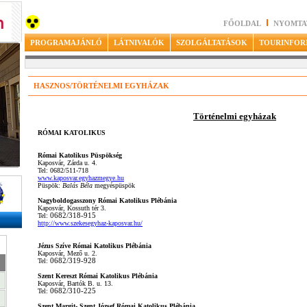
FŐOLDAL
NYOMTA
PROGRAMAJÁNLÓ
LÁTNIVALÓK
SZOLGÁLTATÁSOK
TOURINFOR
HASZNOS/TÖRTÉNELMI EGYHÁZAK
Történelmi egyházak
RÓMAI KATOLIKUS
Római Katolikus Püspökség
Kaposvár, Zárda u. 4.
Tel: 0682/511-718
www.kaposvar.egyhazmegye.hu
Püspök:
Balás Béla
megyéspüspök
Nagyboldogasszony Római Katolikus Plébánia
Kaposvár, Kossuth tér 3.
Tel:
06
82/318-915
http://www.szekesegyhaz-kaposvar.hu/
Jézus Szíve Római Katolikus Plébánia
Kaposvár, Mező u. 2.
Tel:
06
82/319-928
Szent Kereszt Római Katolikus Plébánia
Kaposvár, Bartók B. u. 13.
Tel:
06
82/310-225
Szent Margit- Szent József Római Katolikus Plébánia