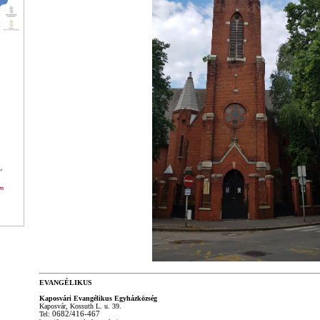
EVANGÉLIKUS
Kaposvári Evangélikus Egyházközség
Kaposvár, Kossuth L. u. 39.
Tel:
06
82/416-467