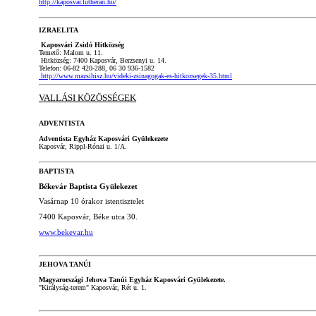
http://kaposvar.lutheran.hu/
IZRAELITA
Kaposvári Zsidó Hitközség
Temető: Malom u. 11.
Hitközség: 7400 Kaposvár, Berzsenyi u. 14.
Telefon: 06-82 420-288, 06 30 936-1582
http://www.mazsihisz.hu/videki-zsinagogak-es-hitkozsegek-35.html
VALLÁSI KÖZÖSSÉGEK
ADVENTISTA
Adventista Egyház Kaposvári Gyülekezete
Kaposvár, Rippl-Rónai u. 1/A.
BAPTISTA
Békevár Baptista Gyülekezet
Vasárnap 10 órakor istentisztelet
7400 Kaposvár, Béke utca 30.
www.bekevar.hu
JEHOVA TANÚI
Magyarországi Jehova Tanúi Egyház Kaposvári Gyülekezete.
"Királyság-terem" Kaposvár, Rét u. 1.