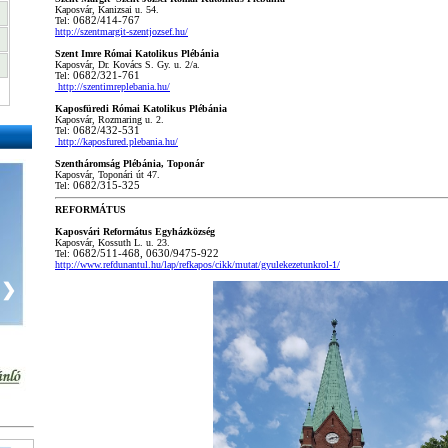
Kaposvár, Kanizsai u. 54.
Tel:
06
82/414-767
http://szentmargit-szentjozsef.hu/
Szent Imre Római Katolikus Plébánia
Kaposvár, Dr. Kovács S. Gy. u. 2/a.
Tel:
06
82/321-761
http://szentimreplebania.hu/
Kaposfüredi Római Katolikus Plébánia
Kaposvár, Rozmaring u. 2.
Tel:
06
82/432-531
http://kaposfured.plebania.hu/
Szentháromság Plébánia, Toponár
Kaposvár, Toponári út 47.
Tel:
06
82/315-325
REFORMÁTUS
Kaposvári Református Egyházközség
Kaposvár, Kossuth L. u. 23.
Tel:
06
82/511-468,
06
30/9475-922
http://www.refdunantul.hu/lap/refkapos/cikk/mutat/gyulekezetunkrol-1/
❯