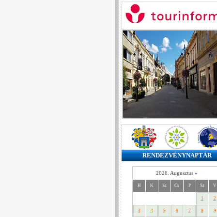
RENDEZVÉNYNAPTÁR
2026. Augusztus
»
H
K
Sz
Cs
P
Sz
V
1
2
3
4
5
6
7
8
9