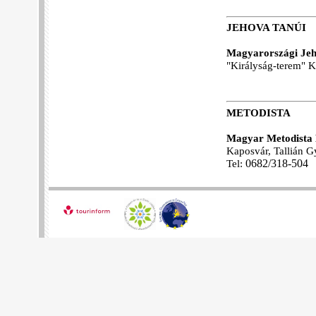
JEHOVA TANÚI
Magyarországi Jeh
"Királyság-terem" K
METODISTA
Magyar Metodista 
Kaposvár, Tallián Gy
Tel:
06
82/318-504