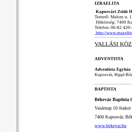
IZRAELITA
Kaposvári Zsidó H
Temető: Malom u. 1
Hitközség: 7400 Kap
Telefon: 06-82 420
http://www.mazsihis
VALLÁSI KÖ
ADVENTISTA
Adventista Egyház
Kaposvár, Rippl-Rón
BAPTISTA
Békevár Baptista 
Vasárnap 10 órakor i
7400 Kaposvár, Bék
www.bekevar.hu