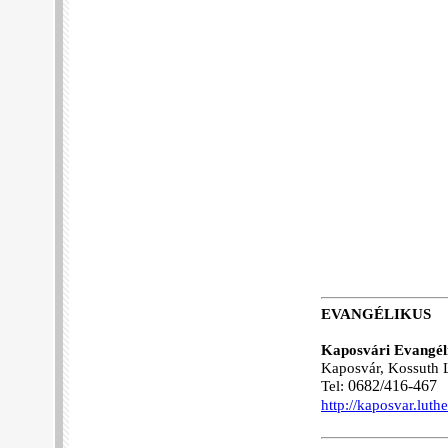
EVANGÉLIKUS
Kaposvári Evangél
Kaposvár, Kossuth L
Tel:
06
82/416-467
http://kaposvar.luth