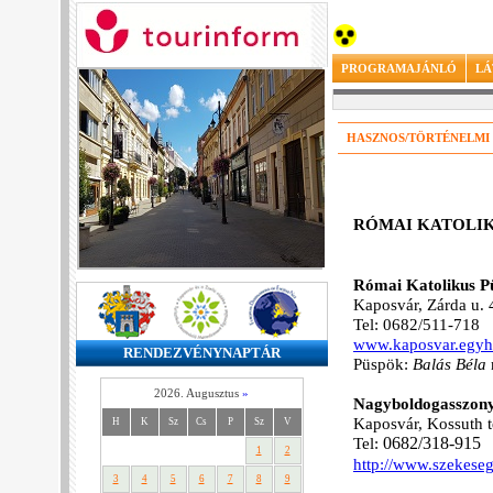
PROGRAMAJÁNLÓ
LÁ
HASZNOS/TÖRTÉNELMI
RÓMAI KATOLI
Római Katolikus P
Kaposvár, Zárda u. 
Tel: 0682/511-718
www.kaposvar.egy
RENDEZVÉNYNAPTÁR
Püspök:
Balás Béla
2026. Augusztus
»
Nagyboldogasszony
Kaposvár, Kossuth t
H
K
Sz
Cs
P
Sz
V
Tel:
06
82/318-915
1
2
http://www.szekese
3
4
5
6
7
8
9