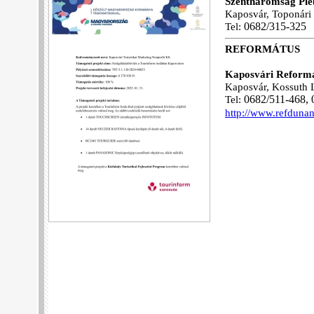
Szentháromság Plé
Kaposvár, Toponári 
Tel:
06
82/315-325
REFORMÁTUS
Kaposvári Reform
Kaposvár, Kossuth L
Tel:
06
82/511-468,
http://www.refdunan