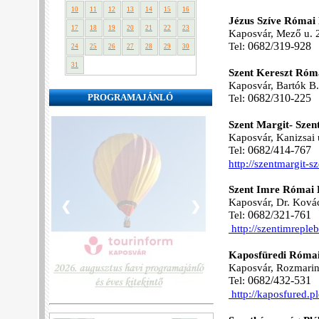
10
11
12
13
14
15
16
Jézus Szíve Római 
17
18
19
20
21
22
23
Kaposvár, Mező u. 
Tel:
06
82/319-928
24
25
26
27
28
29
30
31
Szent Kereszt Róma
Kaposvár, Bartók B.
PROGRAMAJÁNLÓ
Tel:
06
82/310-225
Szent Margit- Szen
Kaposvár, Kanizsai 
Tel:
06
82/414-767
http://szentmargit-s
Szent Imre Római 
Kaposvár, Dr. Kovács
❮
❯
Tel:
06
82/321-761
http://szentimrepleb
Kaposfüredi Római
Kaposvár, Rozmarin
Tel:
06
82/432-531
http://kaposfured.p