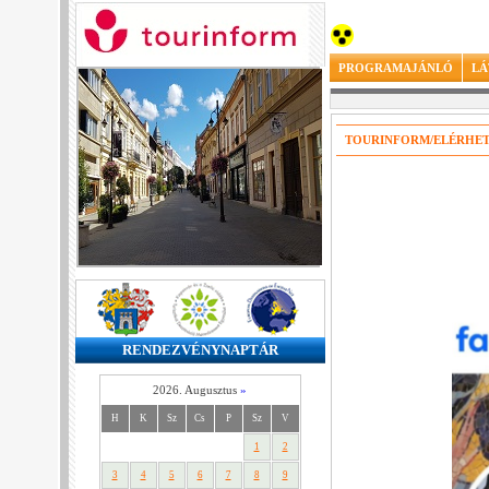
PROGRAMAJÁNLÓ
LÁ
TOURINFORM/ELÉRHE
RENDEZVÉNYNAPTÁR
2026. Augusztus
»
H
K
Sz
Cs
P
Sz
V
1
2
3
4
5
6
7
8
9