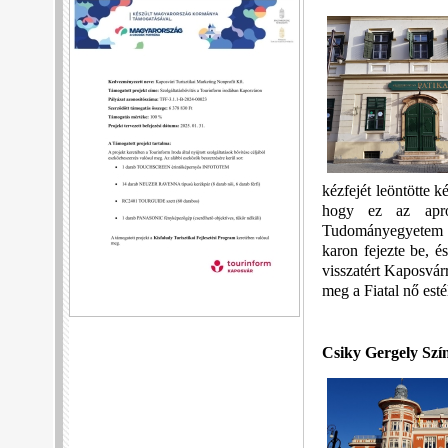
kézfejét leöntötte 
hogy ez az apró
Tudományegyetem Bö
karon fejezte be, é
visszatért Kaposvár
meg a Fiatal nő est
Csiky Gergely Szí