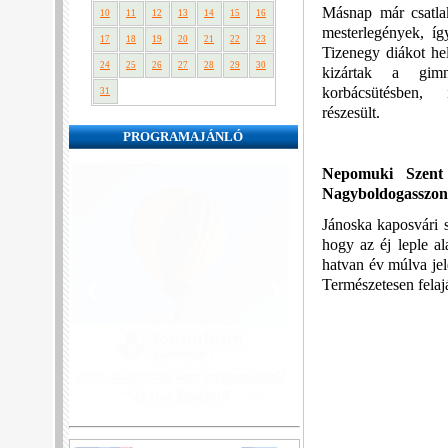
Másnap már csatla
10
11
12
13
14
15
16
mesterlegények, í
17
18
19
20
21
22
23
Tizenegy diákot hel
24
25
26
27
28
29
30
kizártak a gim
korbácsütésben,
31
részesült.
PROGRAMAJÁNLÓ
Nepomuki Szent 
Nagyboldogasszony
Jánoska kaposvári s
hogy az éj leple al
hatvan év múlva jele
Természetesen felaján
❮
❯