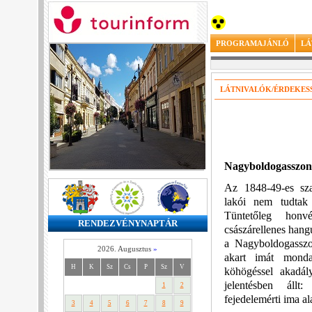
PROGRAMAJÁNLÓ
LÁ
LÁTNIVALÓK/ÉRDEKES
Nagyboldogasszony
Az 1848-49-es sza
lakói nem tudtak 
Tüntetőleg honv
RENDEZVÉNYNAPTÁR
császárellenes hangu
a Nagyboldogasszo
2026. Augusztus
»
akart imát monda
H
K
Sz
Cs
P
Sz
V
köhögéssel akadá
jelentésben állt
1
2
fejedelemérti ima ala
3
4
5
6
7
8
9