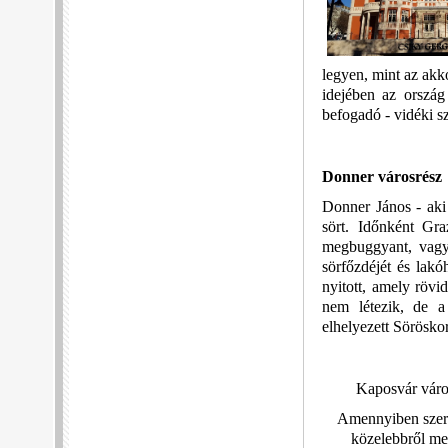
legyen, mint az akk
idejében az orszá
befogadó - vidéki s
Donner városrész
Donner János - aki
sört. Időnként Gra
megbuggyant, vagy 
sörfőzdéjét és lakó
nyitott, amely röv
nem létezik, de a
elhelyezett Sörösko
Kaposvár város
Amennyiben szeret
közelebbről meg