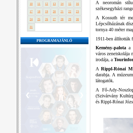
A neoromán stílu
10
11
12
13
14
15
16
székesegyházi rango
17
18
19
20
21
22
23
A Kossuth tér me
24
25
26
27
28
29
30
Lépcsőházának díszí
31
tornya 40 méter ma
1911-ben állították 
PROGRAMAJÁNLÓ
Kemény-palota
a 
város zeneiskolája m
irodája, a
Tourinfo
A
Rippl-Rónai M
darabja. A múzeumb
látogatók.
A Fő-Ady-Noszlop
❮
❯
(Szivárvány Kultúr
és Rippl-Rónai Józs