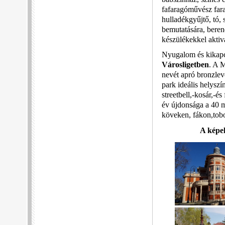
fafaragóművész farag
hulladékgyűjtő, tó,
bemutatására, beren
készülékekkel aktiv
Nyugalom és kikapcs
Városligetben
. A 
nevét apró bronzleve
park ideális helyszí
streetbell,-kosár,-é
év újdonsága a 40 mé
köveken, fákon,tobo
A képek