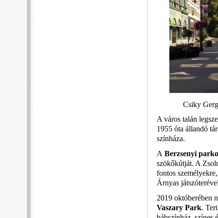
Csiky Gerg
A város talán legsz
1955 óta állandó tá
színháza.
A
Berzsenyi parko
szökőkútját. A Zsol
fontos személyekre,
Árnyas játszóteréve
2019 októberében ny
Vaszary Park
. Ter
bábszínház, színes 