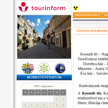
PROGRAMAJÁNLÓ
LÁ
LÁTNIVALÓK/KIRÁND
Kossuth tér – Na
Tesvérvárosi emlékk
Dorottya-ház – 
Múzeum – Arany Oro
Éva ház – Szivárv
RENDEZVÉNYNAPTÁR
Kiadványunk megte
2026. Augusztus
»
A
Kossuth tér,
Ka
H
K
Sz
Cs
P
Sz
V
rendszerével ma a 
1
2
főtere, főutcája címe
3
4
5
6
7
8
9