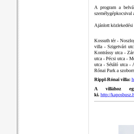
A program a belvár
személygépkocsival a
Ajánlott közlekedési 
Kossuth tér - Noszlo
villa - Szigetvári u
Kontrássy utca - Zár
utca - Pécsi utca - M
utca - Sétáló utca 
Rónai Park a szoborra
Rippl-Rónai villa:
h
A villához eg
ki.
http://kaposbusz