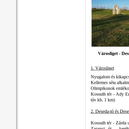
Városliget - De
1. Városliget
Nyugalom és kikapcs
Kellemes séta alkalm
Olimpikonok emlékosz
Kossuth tér - Ady En
táv kb. 1 km)
2. Deseda-tó és Des
Kossuth tér - Zárda u
Zaranyi út - keré