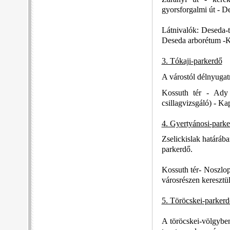
gyorsforgalmi út - D
Látnivalók: Deseda-t
Deseda arborétum -
3. Tókaji-parkerdő
A várostól délnyugat
Kossuth tér - Ady 
csillagvizsgáló) - Ka
4. Gyertyánosi-park
Zselickislak határába
parkerdő.
Kossuth tér- Noszlop
városrészen keresztü
5. Töröcskei-parkerd
A töröcskei-völgyben