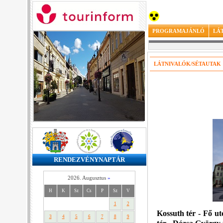
PROGRAMAJÁNLÓ
LÁ
LÁTNIVALÓK/SÉTAUTAK
RENDEZVÉNYNAPTÁR
2026. Augusztus
»
H
K
Sz
Cs
P
Sz
V
1
2
Kossuth tér - Fő u
3
4
5
6
7
8
9