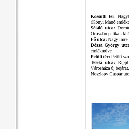
Kossuth tér
: Nagyb
(Kónyi Manó emléktá
Sétáló utca:
Dorott
Oroszlán patika - kit
Fő utca:
Nagy Imre 
Dózsa György utc
emlékműve
Petőfi tér:
Petőfi sz
Teleki utca:
Rippl
Városháza új bejárat,
Noszlopy Gáspár utc