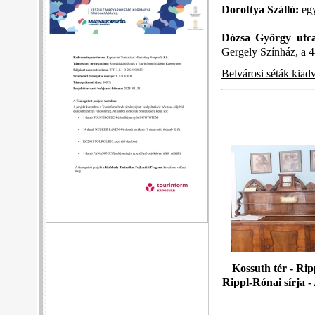
Dorottya Szálló:
egy
Dózsa György utca
Gergely Színház, a 
Belvárosi séták kiad
Kossuth tér - Rip
Rippl-Rónai sírja 