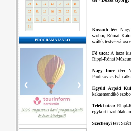
tér - Dózsa György u
10
11
12
13
14
15
16
17
18
19
20
21
22
23
24
25
26
27
28
29
30
31
Kossuth tér:
Nagybo
szobor, Római Katol
PROGRAMAJÁNLÓ
szálló, testvérvárosi
Fő utca:
A haza kis
Rippl-Rónai Múzeum,
Nagy Imre tér:
Na
Paulikovics Iván alk
❮
❯
Együd Árpád Kult
kakasmandikó szobo
Teleki utca:
Rippl-R
egykori tűzoltólaktan
Széchenyi tér:
Széch