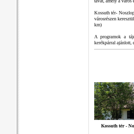
tavat, amely a város
Kossuth tér- Noszlop
városrészen keresztü
km)
A programok a tájé
kerékpárral ajánlott,
Kossuth tér - No