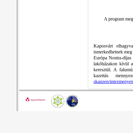
A program megt
Kaposvárt elhagy
ismerkedhetnek meg 
Európa Nostra-díjas 
lakóházakon kívül a 
keresztül. A falum
kazettás menny
skanzen/intezmenyei