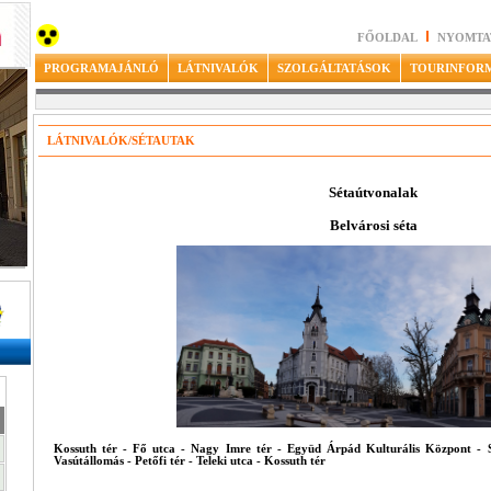
FŐOLDAL
NYOMTA
PROGRAMAJÁNLÓ
LÁTNIVALÓK
SZOLGÁLTATÁSOK
TOURINFOR
LÁTNIVALÓK/SÉTAUTAK
Sétaútvonalak
Belvárosi séta
Kossuth tér - Fő utca - Nagy Imre tér - Együd Árpád Kulturális Központ - 
Vasútállomás - Petőfi tér - Teleki utca - Kossuth tér