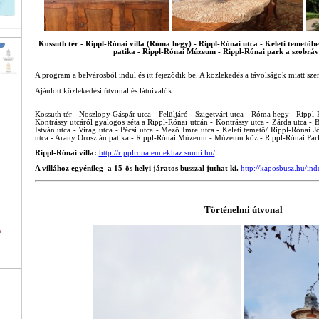
Kossuth tér - Rippl-Rónai villa (Róma hegy) - Rippl-Rónai utca - Keleti temetőb
patika - Rippl-Rónai Múzeum - Rippl-Rónai park a szobráva
A program a belvárosból indul és itt fejeződik be. A közlekedés a távolságok miatt sze
Ajánlott közlekedési útvonal és látnivalók:
Kossuth tér - Noszlopy Gáspár utca - Felüljáró - Szigetvári utca - Róma hegy - Rippl-Ró
Kontrássy utcáról gyalogos séta a Rippl-Rónai utcán - Kontrássy utca - Zárda utca - 
István utca - Virág utca - Pécsi utca - Mező Imre utca - Keleti temető/ Rippl-Rónai Józ
utca - Arany Oroszlán patika - Rippl-Rónai Múzeum - Múzeum köz - Rippl-Rónai Park a
Rippl-Rónai villa:
http://ripplronaiemlekhaz.smmi.hu/
A villához egyénileg a 15-ös helyi járatos busszal juthat ki.
http://kaposbusz.hu/in
Történelmi útvonal