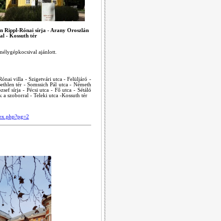
en Rippl-Rónai sírja - Arany Oroszlán
l - Kossuth tér
mélygépkocsival ajánlott.
nai villa - Szigetvári utca - Felüljáró -
Bethlen tér - Somssich Pál utca - Németh
sef sírja - Pécsi utca - Fő utca - Sétáló
 szoborral - Teleki utca -Kossuth tér
dex.php?pg=2