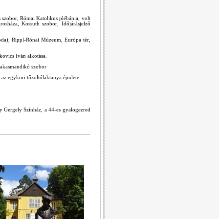
zobor, Római Katolikus plébánia, volt
rosháza, Kossuth szobor, Időjárásjelző
oda), Rippl-Rónai Múzeum, Európa tér,
kovics Iván alkotása.
 kakasmandikó szobor
az egykori tűzoltólaktanya épülete
y Gergely Színház, a 44-es gyalogezred