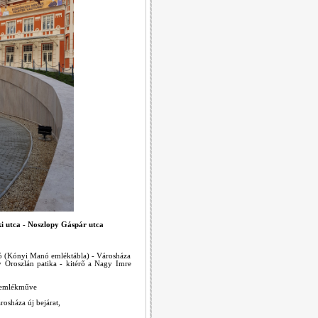
eki utca - Noszlopy Gáspár utca
ló (Kónyi Manó emléktábla) - Városháza
Oroszlán patika - kitérő a Nagy Imre
d emlékműve
rosháza új bejárat,