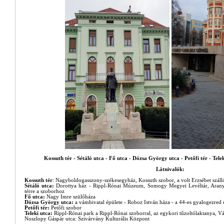
Kossuth tér - Sétáló utca - Fő utca - Dózsa György utca - Petőfi tér - Tel
Látnivalók:
Kossuth tér
: Nagyboldogasszony-székesegyház, Kossuth szobor, a volt Erzsébet szál
Sétáló utca:
Dorottya ház - Rippl-Rónai Múzeum, Somogy Megyei Levéltár, Arany 
térre a szoborhoz
Fő utca:
Nagy Imre szülőháza
Dózsa György utca:
a vámhivatal épülete - Roboz István háza - a 44-es gyalogezre
Petőfi tér:
Petőfi szobor
Teleki utca:
Rippl-Rónai park a Rippl-Rónai szoborral, az egykori tűzoltólaktanya, Vá
Noszlopy Gáspár utca: Szivárvány Kulturális Központ