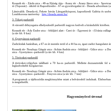
Kossuth tér - Zárda utca - 48-as Ifjúság útja - Arany tér - Arany János utca - Sportcs
tó (Toponár) - átkötő út Kaposfüredre - 67-es gyorsforgalmi út - Deseda arborétum (a
Látnivalók: Deseda-tó, Fekete István Látogatóközpont, kaposfüredi Galéria és szo
Lombkorona tanösvény
http://deseda.smmi.hu/
3. Tókaji-parkerdő
A várostól délnyugatra elhelyezkedő parkerdő nagyon kedvelt a kirándulók körében.
Kossuth tér - Ady Endre utca - felüljáró alatt - Cseri út - Egyenesi út - (Uránia csilla
(a táv kb. 6 km)
4. Gyertyánosi-parkerdő
Zselickislak határában, a 67-es út mentén terül el a 44 ha-os, igazi zselici hangulatot á
Kossuth tér- Noszlopy Gáspár utca - Achim András utca - felüljáró - Gilice utca - a Do
utca - Gyertyános -parkerdő (a táv kb. 4 km)
5. Töröcskei-parkerdő
A töröcskei-völgyben található a 70 ha-os parkerdő. Mellette duzzasztották fel a
legkedveltebb horgászvize.
Kossuth tér- Noszlopy Gáspár utca - Achim András utca - felüljáró - Gilice utca - a Do
utca - Gyertyános -parkerdő - Fenyves utca (a táv kb. 7 km)
A programok a tájékozódás megkönnyítése miatt a belvárosból indulnak. Elsősorban k
is megtehetők.
Hagyományőrző útvonal