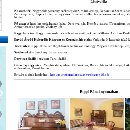
Látnivalók:
Kossuth tér:
Nagyboldogasszony-székesegyház, Mária oszlop, Nepomuki Szent János s
Zárda épülete, Kapos Hotel, az egykori Erzsébet szálló, testvérvárosi emlékkő, Vá
házikó
Fő utca:
A haza kis polgárainak háza, Dorottya ház, Kemény palota (Tourinform ir
Arany Oroszlán patika, Zsolnay kút
Nagy Imre tér:
Nagy Imre szobora a róla elnevezett parkban található. A szobor Pauli
Együd Árpád Kulturális Központ és Kormányhivatal:
a Vadvirág út kezdetét jelző
Teleki utca:
Rippl-Rónai tér Rippl-Rónai szobrával, Somogy Megyei Levéltár épülete, 
Széchenyi tér:
Széchenyi István szobor
Dorottya Szálló:
egykori Turul Szálló
Dózsa György utca:
Vámhivatal épülete, TIT székház, Roboz István lakóhelye, Csik
emlékműve, Vasútállomás
Belvárosi séták kiadvány:
http://tourinformkaposvar.hu/dox/ren16.pdf
Rippl-Rónai nyomában
❯