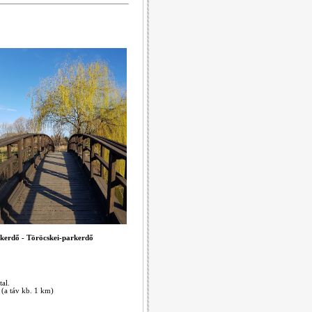
rkerdő - Töröcskei-parkerdő
al.
 (a táv kb. 1 km)