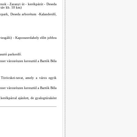
arnok - Zaranyi út - kerékpárút - Deseda
 táv kb. 10 km)
borpark, Deseda arborétum -Kalanderdő,
gvizsgáló) - Kaposszerdahely előtt jobbra
rasztó parkerdő.
nner városrészen keresztül a Bartók Béla
 Töröcskei-tavat, amely a város egyik
nner városrészen keresztül a Bartók Béla
erékpárral ajánlott, de gyalogtúraként