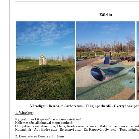
Zöld út
Városliget - Deseda-tó / arborétum - Tókaji-parkerdő - Gyertyánosi-pa
1. Városliget
Nyugalom és kikapcsolódás a város szívében!
Kellemes séta alkalmával megtekinthető:
Olimpikonok emlékoszlopa, Életfa, Aradi vértanúk kövei, Malom-tó az úszó szökőkútt
Kossuth tér - Ady Endre utca - Berzsenyi utca - Dr. Kaposvári Gy. utca - Tesco mögött
2. Deseda-tó és Deseda arborétum