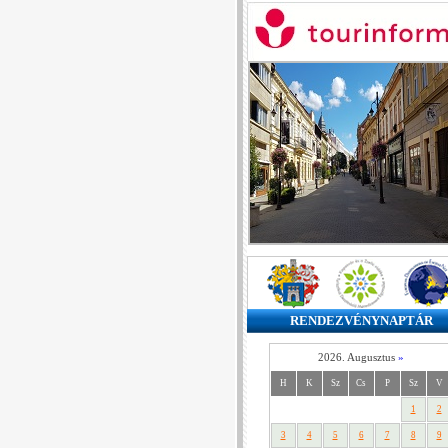
RENDEZVÉNYNAPTÁR
2026. Augusztus
»
H
K
Sz
Cs
P
Sz
V
1
2
3
4
5
6
7
8
9