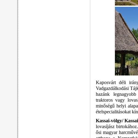
Kaposvárt déli irá
Vadgazdálkodási Tájkö
hazánk legnagyobb 
traktoros vagy lovas
minőségű helyi alapa
ételspecialitásokat kí
Kassai-völgy/ Kassa
lovasíjász birtokához
ősi magyar harcművés