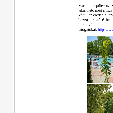
Várda településen, 
tekinthető meg a műv
kívül, az eredeti áll
hozzá tartozó 6 hekt
rendkívü
látogatókat.
https://