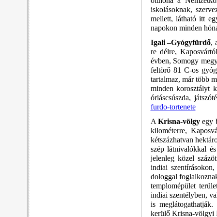
otthona a Nemzetköz
iskolásoknak, szerv
mellett, látható itt
napokon minden hónap
Igali –Gyógyfürdő
,
re délre, Kaposvártó
évben, Somogy megyé
feltörő 81 C-os gyóg
tartalmaz, már több m
minden korosztályt k
óriáscsúszda, játszót
furdo-tortenete
A
Krisna-völgy
egy b
kilométerre, Kaposv
kétszázhatvan hektáro
szép látnivalókkal é
jelenleg közel százö
indiai szentírásoko
dologgal foglalkoznak
templomépület terüle
indiai szentélyben, v
is meglátogathatják
kerülő Krisna-völgyi