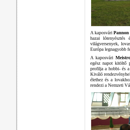
A kaposvári
Pannon
hazai lótenyésztés 
világversenyek, lov
Európa legnagyobb fe
A kaposvári
Meistr
egész napot kitöltő 
profilja a hobbi- és 
Kiváló rendezvényhel
élethez és a lovakho
rendezi a Nemzeti Vá