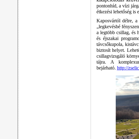
pontonhíd, a vízi jár
étkezési lehetőség
is 
Kaposvártól délre, a
„legkevésbé fényszen
a legtöbb csillag, és 
és éjszakai programo
távcsőkupola, kistávc
biztosít helyet. Lehe
csillagvizsgáló környe
tájra. A komplexu
bejárható.
http://zseli