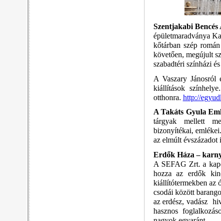
Szentjakabi Bencés
épületmaradványa Kap
kőtárban szép román 
követően, megújult sz
szabadtéri színházi és
A Vaszary Jánosról 
kiállítások színhel
otthonra.
http://egyud
A
Takáts Gyula Em
tárgyak mellett me
bizonyítékai, emlékei
az elmúlt évszázadot 
Erdők Háza – karny
A SEFAG Zrt. a kapo
hozza az erdők kinc
kiállítótermekben az 
csodái között barango
az erdész, vadász hiv
hasznos foglalkozáso
nagyok egyaránt.