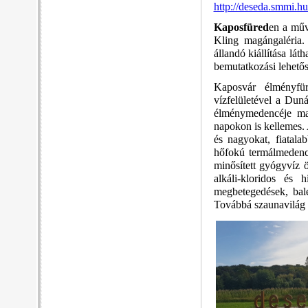
http://deseda.smmi.hu
Kaposfüred
en a műv
Kling magángaléria.
állandó kiállítása lá
bemutatkozási lehetős
Kaposvár élményf
vízfelületével a Dun
élménymedencéje mad
napokon is kellemes. 
és nagyokat, fiatal
hőfokú termálmedence
minősített gyógyvíz 
alkáli-kloridos és 
megbetegedések, bales
Továbbá szaunavilág é