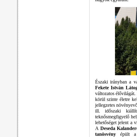
Északi irányban a v
Fekete István Láto
változatos élővilágát.
körül szinte életre 
jellegzetes növényevő
ill. időszaki kiál
teknősmegfigyelő hel
lehetőséget jelent a 
A
Deseda Kalande
tanösvény
épült a 