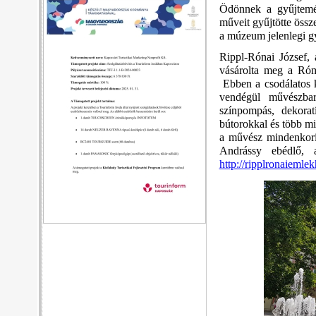
Ödönnek a gyűjtemén
műveit gyűjtötte öss
a múzeum jelenlegi g
Rippl-Rónai József, 
vásárolta meg a Ró
Ebben a csodálatos kör
vendégül művészbar
színpompás, dekoratí
bútorokkal és több m
a művész mindenkori 
Andrássy ebédlő, a
http://ripplronaiemle