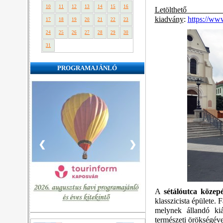
10
11
12
13
14
15
16
Letölthet
kiadvány
:
https://ww
17
18
19
20
21
22
23
24
25
26
27
28
29
30
31
PROGRAMAJÁNLÓ
❮
❯
A
sétálóutca
közep
klasszicista épülete.
F
melynek
á
llandó ki
természeti örökségéve