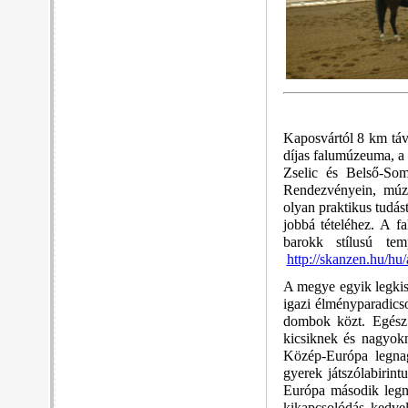
Kaposvártól 8 km távo
díjas falumúzeuma, a
Zselic és Belső-Som
Rendezvényein, múze
olyan praktikus tudás
jobbá tételéhez. A 
barokk stílusú tem
http://skanzen.hu/hu
A megye egyik legkis
igazi élményparadic
dombok közt.
Egész 
kicsiknek és nagyokn
Közép-Európa legnagy
gyerek játszólabirin
Európa második legna
kikapcsolódás kedvel