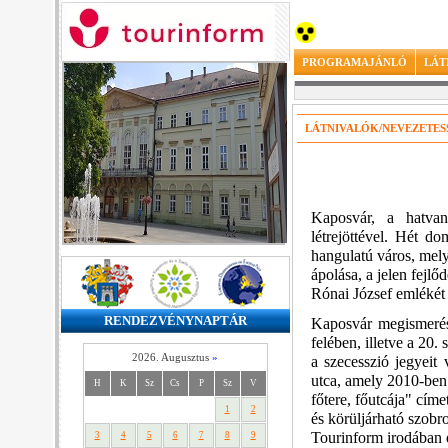
PROGRAMAJÁNLÓ
LÁT
LÁTNIVALÓK/NEVEZETES
Kaposvár, a hatva
létrejöttével. Hét d
hangulatú város, mely
ápolása, a jelen fejlő
Rónai József emlékét
RENDEZVÉNYNAPTÁR
Kaposvár megismerés
felében, illetve a 20.
2026. Augusztus
»
a szecesszió jegyeit
utca, amely 2010-ben 
H
K
Sz
Cs
P
Sz
V
főtere, főutcája" cím
1
2
és körüljárható szobr
Tourinform irodában e
3
4
5
6
7
8
9