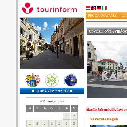
PROGRAMAJÁNLÓ
LÁ
ÜDVÖZLI ÖNT A VIRÁG
RENDEZVÉNYNAPTÁR
2026. Augusztus
»
H
K
Sz
Cs
P
Sz
V
Aktuális Információk, havi p
1
2
Nevezetességek
3
4
5
6
7
8
9