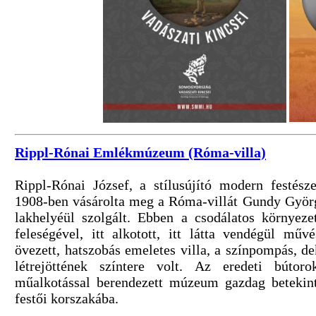
Rippl-Rónai Emlékmúzeum (Róma-villa)
Rippl-Rónai József, a stílusújító modern festés
1908-ben vásárolta meg a Róma-villát Gundy Györg
lakhelyéül szolgált. Ebben a csodálatos környezet
feleségével, itt alkotott, itt látta vendégül műv
övezett, hatszobás emeletes villa, a színpompás, de
létrejöttének színtere volt. Az eredeti búto
műalkotással berendezett múzeum gazdag betekin
festői korszakába.