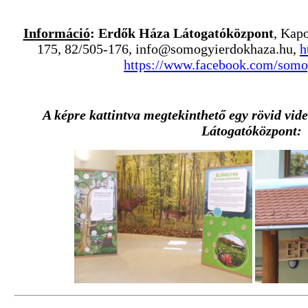
Információ
: Erdők Háza Látogatóközpont
, Kapo
175, 82/505-176,
info@somogyierdokhaza.hu
,
h
https://www.facebook.com/somo
A képre kattintva megtekinthető egy rövid vi
Látogatóközpont: