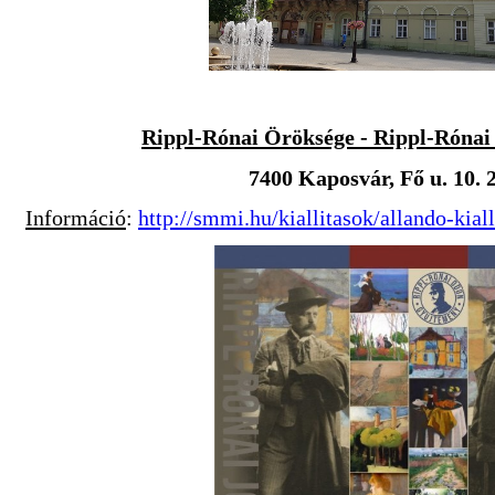
Rippl-Rónai Öröksége - Rippl-Róna
7400 Kaposvár, Fő u. 10. 
Információ
:
http://smmi.hu/kiallitasok/allando-kial