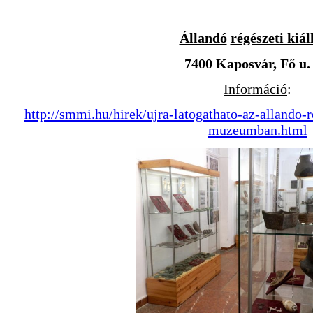
Állandó
régészeti kiál
7400 Kaposvár, Fő u. 
Információ
:
http://smmi.hu/hirek/ujra-latogathato-az-allando-re
muzeumban.html