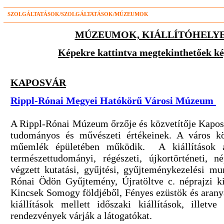
SZOLGÁLTATÁSOK/SZOLGÁLTATÁSOK/MÚZEUMOK
MÚZEUMOK, KIÁLLÍTÓHELYE
Képekre kattintva megtekinthetőek 
KAPOSVÁR
Rippl-Rónai Megyei Hatókörű Városi Múzeum
A Rippl-Rónai Múzeum őrzője és közvetítője Kapos
tudományos és művészeti értékeinek. A város köz
műemlék épületében működik. A kiállítások 
természettudományi, régészeti, újkortörténeti, né
végzett kutatási, gyűjtési, gyűjteménykezelési mu
Rónai Ödön Gyűjtemény, Újratöltve c. néprajzi ki
Kincsek Somogy földjéből, Fényes ezüstök és aran
kiállítások mellett időszaki kiállítások, illet
rendezvények várják a látogatókat.