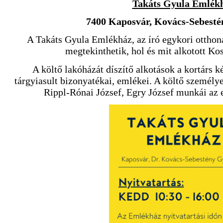
Takáts Gyula Emlék
7400 Kaposvár, Kovács-Sebestén
A Takáts Gyula Emlékház, az író egykori ottho
megtekinthetik, hol és mit alkotott Ko
A költő lakóházát díszítő alkotások a kortárs
tárgyiasult bizonyatékai, emlékei. A költő személye
Rippl-Rónai József, Egry József munkái az 