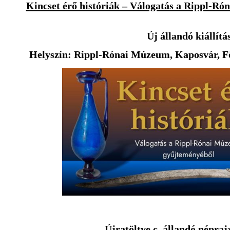
Kincset érő históriák – Válogatás a Rippl-R
Új állandó kiállítá
Helyszín: Rippl-Rónai Múzeum, Kaposvár, Fő u
Újratöltve c.
állandó néprajz