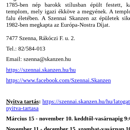
1785-ben nép barokk stílusban épült festett, k
templom, mely igazi ékköve a megyének. A templo
falu életében. A Szennai Skanzen az épületek siker
1982-ben megkapta az Európa-Nostra Díjat.
7477 Szenna, Rákóczi F. u. 2.
Tel.: 82/584-013
Email: szenna@skanzen.hu
https://szennai.skanzen.hu/hu
https://www.facebook.com/Szennai.Skanzen
Nyitva tartás
:
https://szennai.skanzen.hu/hu/latoga
nyitva-tartasa
Március 15 - november 10.
keddtől-vasárnapig 9:
November 11 - december 15.
szombat-vasárnap 1