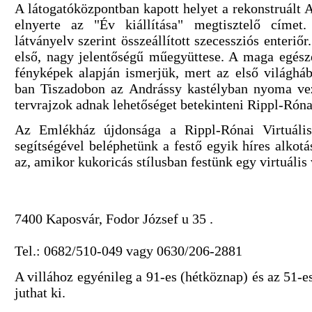
A látogatóközpontban kapott helyet a rekonstruált
elnyerte az "Év kiállítása" megtisztelő címet
látványelv szerint összeállított szecessziós enter
első, nagy jelentőségű műegyüttese. A maga egészé
fényképek alapján ismerjük, mert az első világhá
ban Tiszadobon az Andrássy kastélyban nyoma vezs
tervrajzok adnak lehetőséget betekinteni Rippl-Róna
Az Emlékház újdonsága a Rippl-Rónai Virtuáli
segítségével beléphetünk a festő egyik híres alkot
az, amikor kukoricás stílusban festünk egy virtuális
7400 Kaposvár, Fodor József u 35 .
Tel.: 0682/510-049 vagy 0630/206-2881
A villához egyénileg a 91-es (hétköznap) és az 51-es
juthat ki.