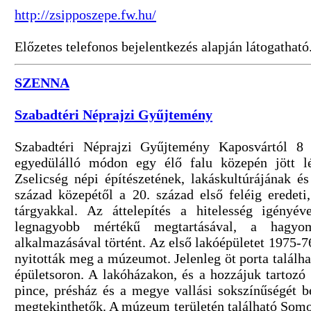
http://zsipposzepe.fw.hu/
Előzetes telefonos bejelentkezés alapján látogatható
SZENNA
Szabadtéri Néprajzi Gyűjtemény
Szabadtéri Néprajzi Gyűjtemény Kaposvártól 8 
egyedülálló módon egy élő falu közepén jött l
Zselicség népi építészetének, lakáskultúrájának é
század közepétől a 20. század első feléig eredeti, 
tárgyakkal. Az áttelepítés a hitelesség igényév
legnagyobb mértékű megtartásával, a hagyo
alkalmazásával történt. Az első lakóépületet 1975-76
nyitották meg a múzeumot. Jelenleg öt porta találha
épületsoron. A lakóházakon, és a hozzájuk tartozó
pince, présház és a megye vallási sokszínűségét b
megtekinthetők. A múzeum területén található Som