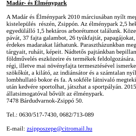
Madár- és Élménypark
A Madár és Élménypark 2010 márciusában nyílt meg
kistelepülés részén, Zsippón. Az élménypark 2,5 h
egyedülálló 1,5 hektáros arborétumot találunk. Köze
pávát, 37 fajta galambot, 26 tyúkfajtát, papagájokat
érdekes madarakat láthatunk. Parasztházunkban megc
tárgyait, ruháit, képeit. Nádtetős pajtánkban bepilla
földművelés eszközeire és termékek feldolgozására
régi, illetve mai növényfajta termesztésével ismerke
szökőkút, a kilátó, az indiánsátor és a számtalan nyí
lombhullató bokor és fa. A sokféle látnivaló megteki
után kedvére sportolhat, játszhat a sportpályán. 201
állatsimogatóval bővült az élménypark.
7478 Bárdudvarnok-Zsippó 50.
Tel.: 0630/517-7430, 0682/713-089
E-mail:
zsipposzepe@citromail.hu