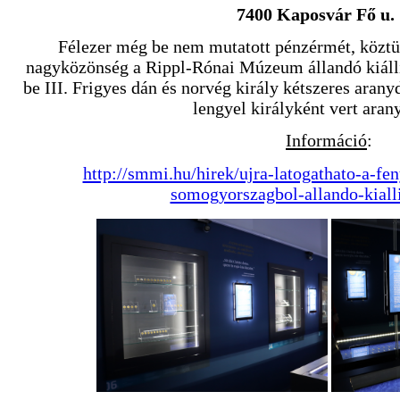
7400 Kaposvár Fő u. 
Félezer még be nem mutatott pénzérmét, köztük 
nagyközönség a Rippl-Rónai Múzeum állandó kiállí
be III. Frigyes dán és norvég király kétszeres aran
lengyel királyként vert aran
Információ
:
http://smmi.hu/hirek/ujra-latogathato-a-fe
somogyorszagbol-allando-kiall