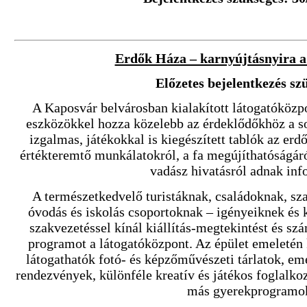
Erdők Háza – karnyújtásnyira a
Előzetes bejelentkezés sz
A Kaposvár belvárosban kialakított látogatóközpo
eszközökkel hozza közelebb az érdeklődőkhöz a so
izgalmas, játékokkal is kiegészített tablók az erd
értékteremtő munkálatokról, a fa megújíthatóságáról
vadász hivatásról adnak inf
A természetkedvelő turistáknak, családoknak, sza
óvodás és iskolás csoportoknak – igényeiknek és
szakvezetéssel kínál kiállítás-megtekintést és sz
programot a látogatóközpont. Az épület emeletén k
látogathatók fotó- és képzőművészeti tárlatok, eme
rendezvények, különféle kreatív és játékos foglalko
más gyerekprogramo