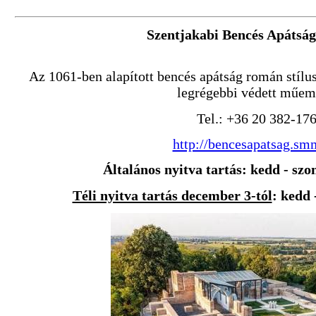
Szentjakabi Bencés Apátsá
Az 1061-ben alapított bencés apátság román stíl
legrégebbi védett műem
Tel.: +36 20 382-17
http://bencesapatsag.sm
Általános nyitva tartás: kedd - szo
Téli nyitva tartás december 3-tól
: kedd 