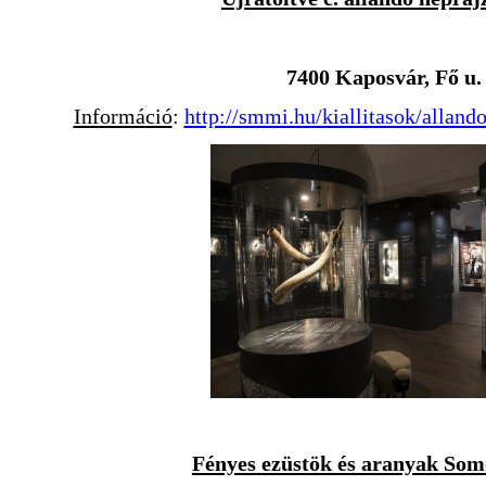
7400 Kaposvár, Fő u. 
Információ
:
http://smmi.hu/kiallitasok/allando
Fényes ezüstök és aranyak Som