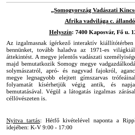
„Somogyország Vadászati Kincsei
Afrika vadvilága c. állandó 
Helyszín
: 7400 Kaposvár, Fő u. 1
Az izgalmasnak ígérkező interaktív kiállítótérbe
bennünket, tovább haladva az 1971-es világkiáll
áttekintést. A megye jelentős vadászati személyisége
majd bemutatkozik Somogy megye vadgazdálkodása
solymászatról, apró- és nagyvad fajokról, aganc
megye legnagyobb elejtett gímszarvas trófeáina
folyamatát kísérhetjük végig antik, és napja
bemutatásával. Végül a látogatás izgalmas zárása
céllövészeten is.
Nyitva tartás
: Hétfő kivételével naponta a Ripp
idejében: K-V 9:00 - 17:00