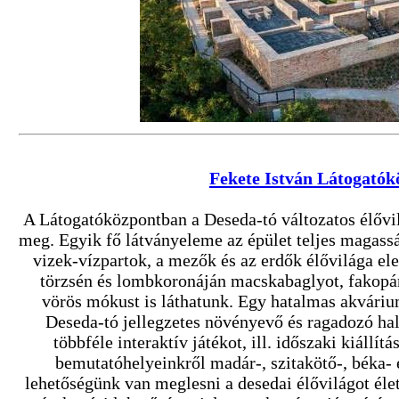
Fekete István Látogatók
A Látogatóközpontban a Deseda-tó változatos élővi
meg. Egyik fő látványeleme az épület teljes magasság
vizek-vízpartok, a mezők és az erdők élővilága el
törzsén és lombkoronáján macskabaglyot, fakopán
vörös mókust is láthatunk. Egy hatalmas akvári
Deseda-tó jellegzetes növényevő és ragadozó hal
többféle interaktív játékot, ill. időszaki kiállít
bemutatóhelyeinkről madár-, szitakötő-, béka-
lehetőségünk van meglesni a desedai élővilágot él