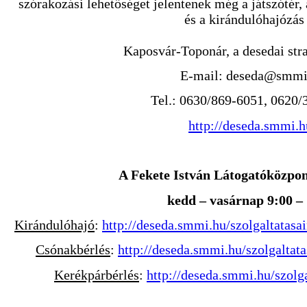
szórakozási lehetőséget jelentenek még a játszótér,
és a kirándulóhajózás 
Kaposvár-Toponár, a desedai str
E-mail: deseda@smmi
Tel.: 0630/869-6051, 0620/
http://deseda.smmi.h
A Fekete István Látogatóközpont
kedd – vasárnap 9:00 –
Kirándulóhajó
:
http://deseda.smmi.hu/szolgaltatas
Csónakbérlés
:
http://deseda.smmi.hu/szolgaltat
Kerékpárbérlés
:
http://deseda.smmi.hu/szolg