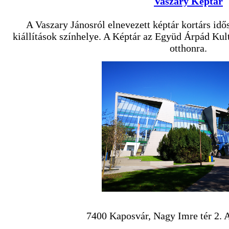
Vaszary Képtár
A Vaszary Jánosról elnevezett képtár kortárs idő
kiállítások színhelye. A Képtár az Együd Árpád Kult
otthonra.
7400 Kaposvár, Nagy Imre tér 2. 