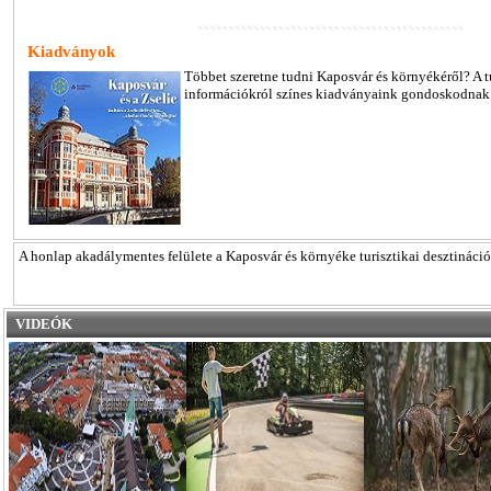
Kiadványok
Többet szeretne tudni Kaposvár és környékéről? A t
információkról színes kiadványaink gondoskodnak
A honlap akadálymentes felülete a Kaposvár és környéke turisztikai desztináci
VIDEÓK