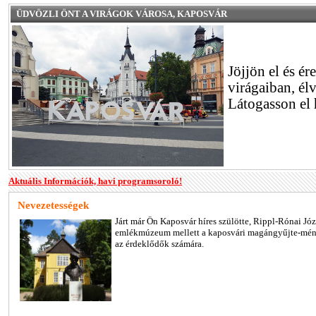
ÜDVÖZLI ÖNT A VIRÁGOK VÁROSA, KAPOSVÁR
Jöjjön el és é
virágaiban, él
Látogasson el
Aktuális Információk, havi programsoroló!
Nevezetességek
Járt már Ön Kaposvár híres szülötte, Rippl-Rónai Józ
emlékmúzeum mellett a kaposvári magángyűjte-mén
az érdeklődők számára.