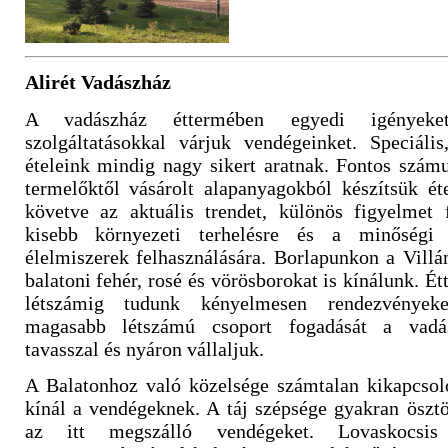
Alirét Vadászház
A vadászház éttermében egyedi igényeket
szolgáltatásokkal várjuk vendégeinket. Speciális
ételeink mindig nagy sikert aratnak. Fontos szám
termelőktől vásárolt alapanyagokból készítsük éte
követve az aktuális trendet, különös figyelmet 
kisebb környezeti terhelésre és a minőségi
élelmiszerek felhasználására. Borlapunkon a Villá
balatoni fehér, rosé és vörösborokat is kínálunk. É
létszámig tudunk kényelmesen rendezvényeket
magasabb létszámú csoport fogadását a vadá
tavasszal és nyáron vállaljuk.
A Balatonhoz való közelsége számtalan kikapcsoló
kínál a vendégeknek. A táj szépsége gyakran ösztö
az itt megszálló vendégeket. Lovaskocsis