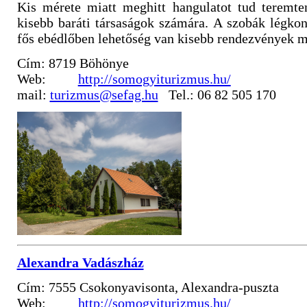
Kis mérete miatt meghitt hangulatot tud teremte
kisebb baráti társaságok számára. A szobák légkon
fős ebédlőben lehetőség van kisebb rendezvények m
Cím: 8719 Böhönye
Web:
http://somogyiturizmus.hu/
mail:
turizmus@sefag.hu
Tel.: 06 82 505 170
Alexandra Vadászház
Cím: 7555 Csokonyavisonta, Alexandra-puszta
Web:
http://somogyiturizmus.hu/