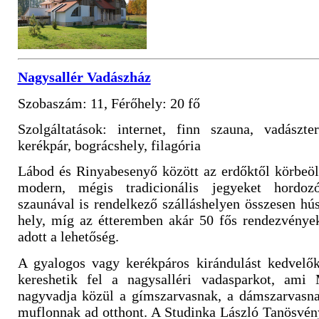
Nagysallér Vadászház
Szobaszám: 11, Férőhely: 20 fő
Szolgáltatások: internet, finn szauna, vadászte
kerékpár, bográcshely, filagória
Lábod és Rinyabesenyő között az erdőktől körbeöl
modern, mégis tradicionális jegyeket hordo
szaunával is rendelkező szálláshelyen összesen h
hely, míg az étteremben akár 50 fős rendezvények
adott a lehetőség.
A gyalogos vagy kerékpáros kirándulást kedvelők
kereshetik fel a nagysalléri vadasparkot, ami
nagyvadja közül a gímszarvasnak, a dámszarvasna
muflonnak ad otthont. A Studinka László Tanösvén