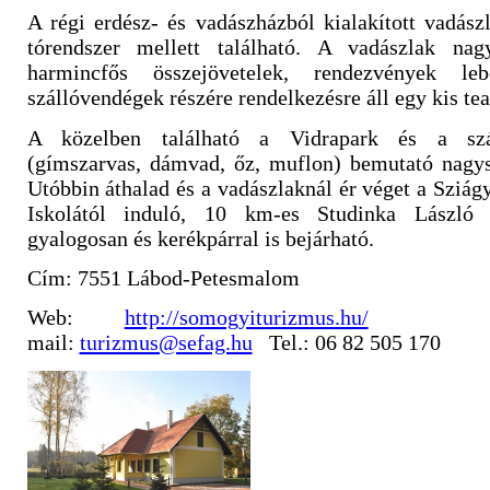
A régi erdész- és vadászházból kialakított vadás
tórendszer mellett található. A vadászlak nag
harmincfős összejövetelek, rendezvények leb
szállóvendégek részére rendelkezésre áll egy kis te
A közelben található a Vidrapark és a sz
(gímszarvas, dámvad, őz, muflon) bemutató nagysa
Utóbbin áthalad és a vadászlaknál ér véget a Sziágy
Iskolától induló, 10 km-es Studinka László
gyalogosan és kerékpárral is bejárható.
Cím: 7551 Lábod-Petesmalom
Web:
http://somogyiturizmus.hu/
mail:
turizmus@sefag.hu
Tel.: 06 82 505 170