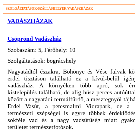
SZOLGÁLTATÁSOK/SZÁLLÁSHELYEK/VADÁSZHÁZAK
VADÁSZHÁZAK
Csöprönd Vadászház
Szobaszám: 5, Férőhely: 10
Szolgáltatások: bográcshely
Nagyatádtól északra, Böhönye és Vése falvak köz
erdei tisztáson található ez a kívül-belül igé
vadászház. A környéken több apró, sok érde
kistelepülés található, de alig húsz perces autóútta
között a nagyatádi termálfürdő, a mesztegnyői tájh
Erdei Vasút, a petesmalmi Vidrapark, de a k
természeti szépségei is egyre többek érdeklődés
sokféle vad és a nagy vadsűrűség miatt gyakor
területet természetfotósok.