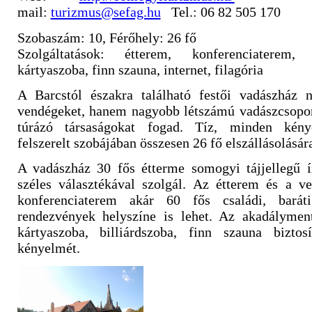
mail:
turizmus@sefag.hu
Tel.: 06 82 505 170
Szobaszám: 10, Férőhely: 26 fő
Szolgáltatások: étterem, konferenciaterem,
kártyaszoba, finn szauna, internet, filagória
A Barcstól északra található festői vadászház
vendégeket, hanem nagyobb létszámú vadászcsoport
túrázó társaságokat fogad. Tíz, minden kény
felszerelt szobájában összesen 26 fő elszállásolásár
A vadászház 30 fős étterme somogyi tájjellegű í
széles választékával szolgál. Az étterem és a ve
konferenciaterem akár 60 fős családi, baráti
rendezvények helyszíne is lehet. Az akadályment
kártyaszoba, billiárdszoba, finn szauna bizto
kényelmét.