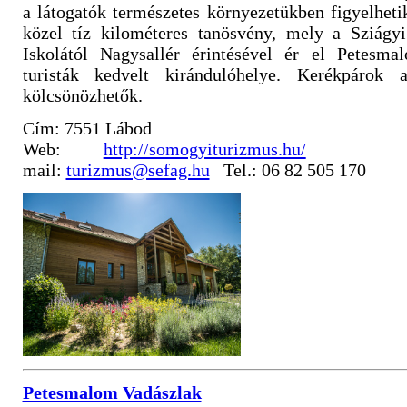
a látogatók természetes környezetükben figyelhet
közel tíz kilométeres tanösvény, mely a Sziágyi
Iskolától Nagysallér érintésével ér el Petesmal
turisták kedvelt kirándulóhelye. Kerékpárok 
kölcsönözhetők.
Cím: 7551 Lábod
Web:
http://somogyiturizmus.hu/
mail:
turizmus@sefag.hu
Tel.: 06 82 505 170
Petesmalom Vadászlak