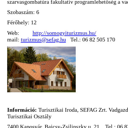
szarvasgombatúra fakultatív programlehetőség a va
Szobaszám: 6
Férőhely: 12
Web:
http://somogyiturizmus.hu/
mail:
turizmus@sefag.hu
Tel.: 06 82 505 170
Információ:
Turisztikai Iroda, SEFAG Zrt. Vadgazd
Turisztikai Osztály
7400 Kaposvár, Bajcsy-Zsilinszky u. 21. Tel.: 06 