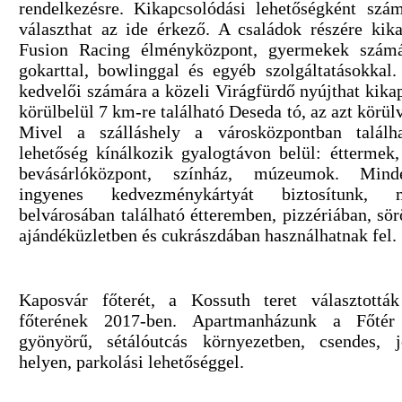
rendelkezésre. Kikapcsolódási lehetőségként sz
választhat az ide érkező. A családok részére kik
Fusion Racing élményközpont, gyermekek számár
gokarttal, bowlinggal és egyéb szolgáltatásokkal
kedvelői számára a közeli Virágfürdő nyújthat kikap
körülbelül 7 km-re található Deseda tó, az azt körü
Mivel a szálláshely a városközpontban találh
lehetőség kínálkozik gyalogtávon belül: éttermek
bevásárlóközpont, színház, múzeumok. Min
ingyenes kedvezménykártyát biztosítunk, 
belvárosában található étteremben, pizzériában, sör
ajándéküzletben és cukrászdában használhatnak fel.
Kaposvár főterét, a Kossuth teret választottá
főterének 2017-ben. Apartmanházunk a Főtér 
gyönyörű, sétálóutcás környezetben, csendes, j
helyen, parkolási lehetőséggel.