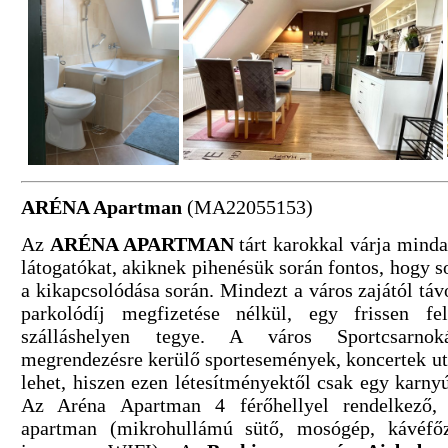
ARÉNA Apartman
(MA22055153)
Az
ARÉNA APARTMAN
tárt karokkal várja mind
látogatókat, akiknek pihenésük során fontos, hogy s
a kikapcsolódása során. Mindezt a város zajától táv
parkolódíj megfizetése nélkül, egy frissen felú
szálláshelyen tegye. A város Sportcsarnok
megrendezésre kerülő sportesemények, koncertek utá
lehet, hiszen ezen létesítményektől csak egy karnyú
Az Aréna Apartman 4 férőhellyel rendelkező, te
apartman (mikrohullámú sütő, mosógép, kávéfőző