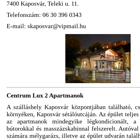
7400 Kaposvár, Teleki u. 11.
Telefonszám: 06 30 396 0343
E-mail: skaposvar@vipmail.hu
Centrum Lux 2 Apartmanok
A szálláshely Kaposvár központjában található, c
környéken, Kaposvár sétálóutcáján. Az épület teljes f
az apartmanok mindegyike légkondicionált, a
bútorokkal és masszázskabinnal felszerelt. Autóva
számára mélygarázs, illetve az épület udvarán talál