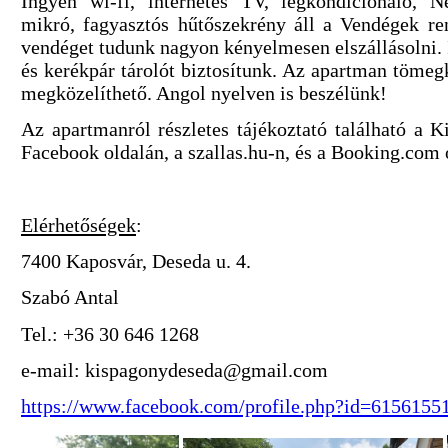
Ingyen wi-fi, internetes TV, légkondicionáló, N
mikró, fagyasztós hűtőszekrény áll a Vendégek re
vendéget tudunk nagyon kényelmesen elszállásolni. 
és kerékpár tárolót biztosítunk. Az apartman tömegk
megközelíthető. Angol nyelven is beszélünk!
Az apartmanról részletes tájékoztató található a
Facebook oldalán, a szallas.hu-n, és a Booking.com
Elérhetőségek
:
7400 Kaposvár, Deseda u. 4.
Szabó Antal
Tel.: +36 30 646 1268
e-mail: kispagonydeseda@gmail.com
https://www.facebook.com/profile.php?id=6156155