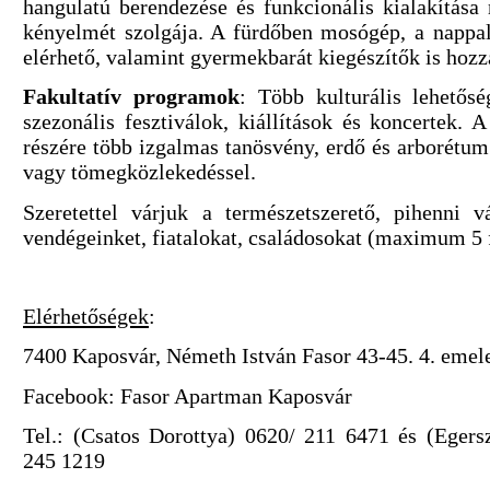
hangulatú berendezése és funkcionális kialakítása
kényelmét szolgája. A fürdőben mosógép, a nappal
elérhető, valamint gyermekbarát kiegészítők is hozz
Fakultatív programok
: Több kulturális lehetősé
szezonális fesztiválok, kiállítások és koncertek. 
részére több izgalmas tanösvény, erdő és arborétum 
vagy tömegközlekedéssel.
Szeretettel várjuk a természetszerető, pihenni 
vendégeinket, fiatalokat, családosokat (maximum 5 
Elérhetőségek
:
7400 Kaposvár, Németh István Fasor 43-45. 4. emelet
Facebook: Fasor Apartman Kaposvár
Tel.: (Csatos Dorottya) 0620/ 211 6471 és (Egers
245 1219