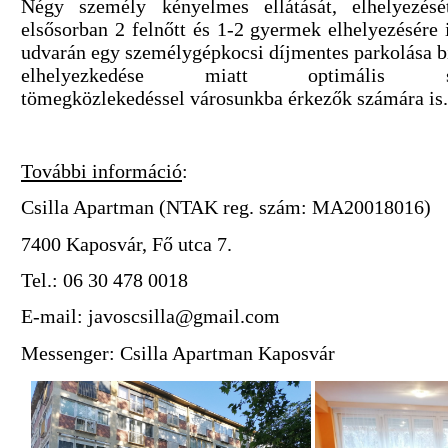
Négy személy kényelmes ellátását, elhelyezését
elsősorban 2 felnőtt és 1-2 gyermek elhelyezésére i
udvarán egy személygépkocsi díjmentes parkolása bi
elhelyezkedése miatt optimális s
tömegközlekedéssel városunkba érkezők számára is.
További információ
:
Csilla Apartman (
NTAK reg. szám: MA20018016)
7400 Kaposvár, Fő utca 7.
Tel.: 06 30 478 0018
E-mail:
javoscsilla@gmail.com
Messenger: Csilla Apartman Kaposvár