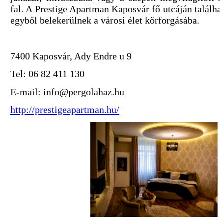
fal. A Prestige Apartman Kaposvár fő utcáján találh
egyből belekerülnek a városi élet körforgásába.
7400 Kaposvár, Ady Endre u 9
Tel: 06 82 411 130
E-mail: info@pergolahaz.hu
http://prestigeapartman.hu/