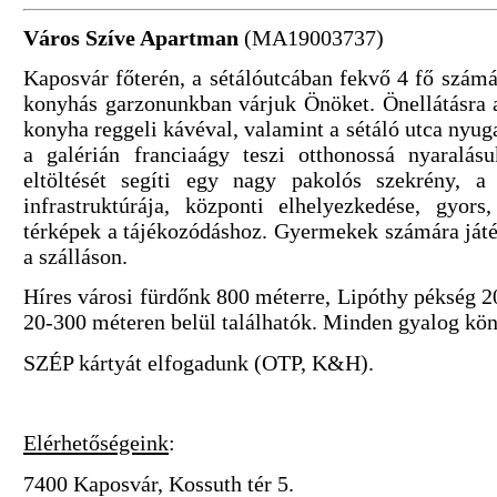
Város Szíve Apartman
(MA19003737)
Kaposvár főterén, a sétálóutcában fekvő 4 fő számá
konyhás garzonunkban várjuk Önöket. Önellátásra a
konyha reggeli kávéval, valamint a sétáló utca nyug
a galérián franciaágy teszi otthonossá nyaralás
eltöltését segíti egy nagy pakolós szekrény, a
infrastruktúrája, központi elhelyezkedése, gyors
térképek a tájékozódáshoz. Gyermekek számára játé
a szálláson.
Híres városi fürdőnk 800 méterre, Lipóthy pékség 2
20-300 méteren belül találhatók. Minden gyalog kön
SZÉP kártyát elfogadunk (OTP, K&H).
Elérhetőségeink
:
7400 Kaposvár, Kossuth tér 5.