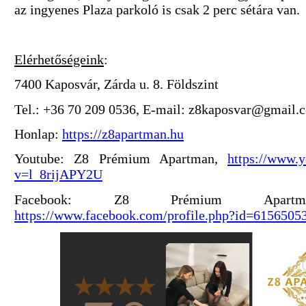
az ingyenes Plaza parkoló is csak 2 perc sétára van.
Elérhetőségeink
:
7400 Kaposvár, Zárda u. 8. Földszint
Tel.: +36 70 209 0536, E-mail: z8kaposvar@gmail.
Honlap:
https://z8apartman.hu
Youtube: Z8 Prémium Apartman,
https://www.
v=l_8rijAPY2U
Facebook: Z8 Prémium Apartm
https://www.facebook.com/profile.php?id=6156505