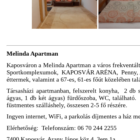
Melinda Apartman
Kaposváron a Melinda Apartman a város frekventált
Sportkomplexumok, KAPOSVÁR ARÉNA, Penny, 
éttermek, valamint a 67-es, 61-es főút közelében ta
Társasházi apartmanban, felszerelt konyha, 2 db 
ágyas, 1 db két ágyas) fürdőszoba, WC, található
füstmentes szálláshely, összesen 2-5 fő részére.
Ingyen internet, WiFi, a parkolás díjmentes a ház mel
Elérhetőség: Telefonszám: 06 70 244 2255
7400 Kaposvár, Arany János köz 4 3em 1a