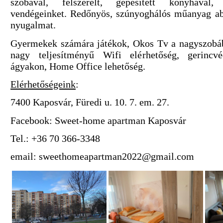
szobával, felszerelt, gépesített konyhával,
vendégeinket. Redőnyös, szúnyoghálós műanyag abl
nyugalmat.
Gyermekek számára játékok, Okos Tv a nagyszobáb
nagy teljesítményű Wifi elérhetőség, gerinc
ágyakon, Home Office lehetőség.
Elérhetőségeink
:
7400 Kaposvár, Füredi u. 10. 7. em. 27.
Facebook: Sweet-home apartman Kaposvár
Tel.: +36 70 366-3348
email: sweethomeapartman2022@gmail.com