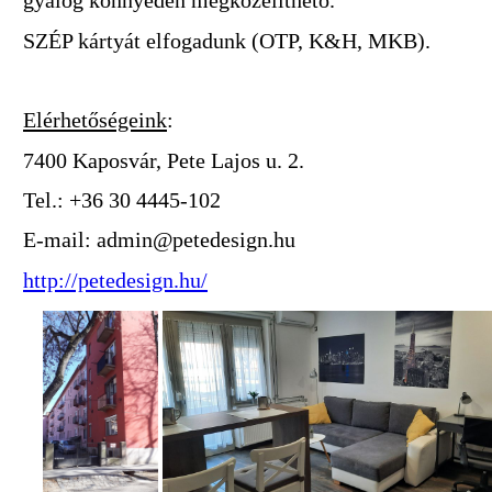
gyalog könnyedén megközelíthető.
SZÉP kártyát elfogadunk (OTP, K&H, MKB).
Elérhetőségeink
:
7400 Kaposvár, Pete Lajos u. 2.
Tel.: +36 30 4445-102
E-mail: admin@petedesign.hu
http://petedesign.hu/