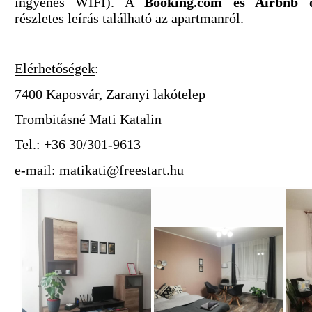
ingyenes WIFI). A
Booking.com és Airbnb o
részletes leírás található az apartmanról.
Elérhetőségek
:
7400 Kaposvár, Zaranyi lakótelep
Trombitásné Mati Katalin
Tel.: +36 30/301-9613
e-mail:
matikati@freestart.hu