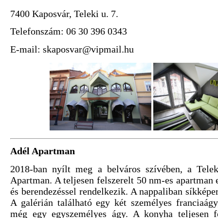
7400 Kaposvár, Teleki u. 7.
Telefonszám: 06 30 396 0343
E-mail: skaposvar@vipmail.hu
Adél Apartman
2018-ban nyílt meg a belváros szívében, a Tele
Apartman. A teljesen felszerelt 50 nm-es apartman e
és berendezéssel rendelkezik. A nappaliban síkképer
A galérián található egy két személyes franciaágy
még egy egyszemélyes ágy. A konyha teljesen fe