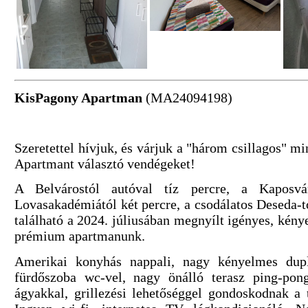
KisPagony Apartman
(MA24094198)
Szeretettel hívjuk, és várjuk a "három csillagos" m
Apartmant választó vendégeket!
A Belvárostól autóval tíz percre, a Kaposvá
Lovasakadémiától két percre, a csodálatos Deseda
található a 2024. júliusában megnyílt igényes, kénye
prémium apartmanunk.
Amerikai konyhás nappali, nagy kényelmes dupl
fürdőszoba wc-vel, nagy önálló terasz ping-pong
ágyakkal, grillezési lehetőséggel gondoskodnak a 