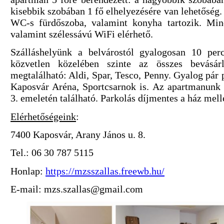
kisebbik szobában 1 fő elhelyezésére van lehetőség.
WC-s fürdőszoba, valamint konyha tartozik. Min
valamint szélessávú WiFi elérhető.
Szálláshelyünk a belvárostól gyalogosan 10 perc
közvetlen közelében szinte az összes bevásár
megtalálható: Aldi, Spar, Tesco, Penny. Gyalog pár p
Kaposvár Aréna, Sportcsarnok is. Az apartmanunk 
3. emeletén található. Parkolás díjmentes a ház melle
Elérhetőségeink
:
7400 Kaposvár, Arany János u. 8.
Tel.: 06 30 787 5115
Honlap:
https://mzsszallas.freewb.hu/
E-mail: mzs.szallas@gmail.com