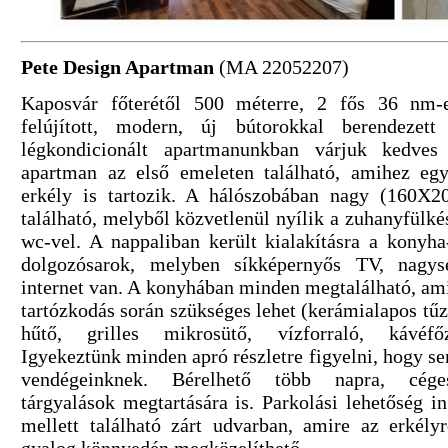
Pete Design Apartman
(MA 22052207)
Kaposvár főterétől 500 méterre, 2 fős 36 nm-es
felújított, modern, új bútorokkal berendezett 
légkondicionált apartmanunkban várjuk kedves
apartman az első emeleten található, amihez eg
erkély is tartozik. A hálószobában nagy (160X2
található, melyből közvetlenül nyílik a zuhanyfülké
wc-vel. A nappaliban került kialakításra a konyha
dolgozósarok, melyben síkképernyős TV, nagys
internet van. A konyhában minden megtalálható, ami
tartózkodás során szükséges lehet (kerámialapos tű
hűtő, grilles mikrosütő, vízforraló, kávéfőz
Igyekeztünk minden apró részletre figyelni, hogy 
vendégeinknek. Bérelhető több napra, cége
tárgyalások megtartására is. Parkolási lehetőség i
mellett található zárt udvarban, amire az erkély