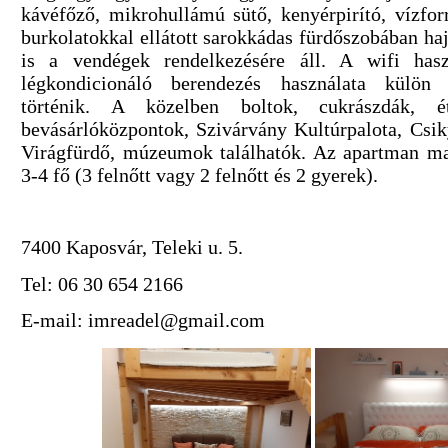
kávéfőző, mikrohullámú sütő, kenyérpirító, vízfor
burkolatokkal ellátott sarokkádas fürdőszobában ha
is a vendégek rendelkezésére áll. A wifi hasz
légkondicionáló berendezés használata külön 
történik. A közelben boltok, cukrászdák, ét
bevásárlóközpontok, Szivárvány Kultúrpalota, Csi
Virágfürdő, múzeumok találhatók. Az apartman ma
3-4 fő (3 felnőtt vagy 2 felnőtt és 2 gyerek).
7400 Kaposvár, Teleki u. 5.
Tel: 06 30 654 2166
E-mail: imreadel@gmail.com