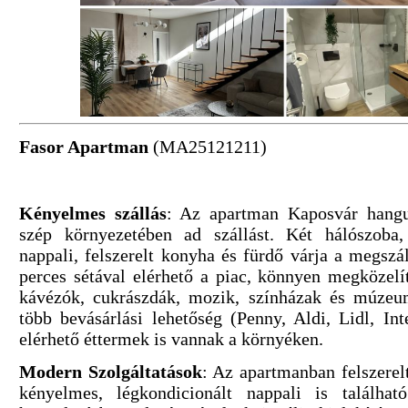
Fasor Apartman
(MA25121211)
Kényelmes szállás
: Az apartman Kaposvár hangu
szép környezetében ad szállást. Két hálószoba,
nappali, felszerelt konyha és fürdő várja a megszá
perces sétával elérhető a piac, könnyen megközelí
kávézók, cukrászdák, mozik, színházak és múzeu
több bevásárlási lehetőség (Penny, Aldi, Lidl, In
elérhető éttermek is vannak a környéken.
Modern Szolgáltatások
: Az apartmanban felszerel
kényelmes, légkondicionált nappali is találhat