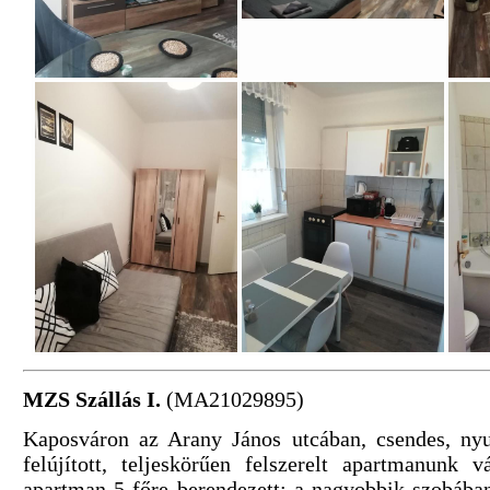
MZS Szállás I.
(MA21029895)
Kaposváron az Arany János utcában, csendes, ny
felújított, teljeskörűen felszerelt apartmanunk 
apartman 5 főre berendezett: a nagyobbik szobáb