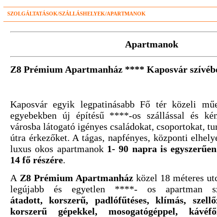
SZOLGÁLTATÁSOK/SZÁLLÁSHELYEK/APARTMANOK
Apartmanok
Z8 Prémium Apartmanház **** Kaposvár szívéb
Kaposvár egyik legpatinásabb Fő tér közeli mű
egyebekben új építésű ****-os szállással és ké
városba látogató igényes családokat, csoportokat, tur
útra érkezőket. A tágas, napfényes, központi elhely
luxus okos apartmanok
1- 90 napra is egyszerűen
14 fő részére
.
​A
Z8 Prémium Apartmanház
közel 18 méteres ut
legújabb és egyetlen ****- os apartman s
átadott, korszerű, padlófűtéses, klímás, szellő
korszerű gépekkel, mosogatógéppel, kávéfő