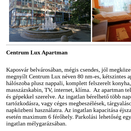
Centrum Lux Apartman
Kaposvár belvárosában, mégis csendes, jól megközel
megnyílt Centrum Lux néven 80 nm-es, kétszintes a
hálószoba plusz nappali, komplett felszerelt konyha
masszázskabin, TV, internet, klíma. Az apartman tel
és gépekkel szerelve. Az ingatlan bérelhető több nap
tartózkodásra, vagy céges megbeszélések, tárgyalás
napközbeni használatra. Az ingatlan kapacitása éjsz
esetén maximum 6 férőhely. Parkolási lehetőség egy
ingatlan mélygarázsában.