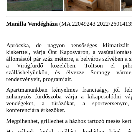
Manilla Vendégháza
(MA 22049243 2022/2601413
Aprócska, de nagyon bensőséges klimatizált
kiskerttel, várja Önt Kaposváron, a vasútállomás
állomástól pár száz méterre, a belváros szívében a 
a Virágfürdő közelében. Töltsön el pihen
szálláshelyünkön, és élvezze Somogy várme
rendezvényeit, programjait.
Apartmanunkban kényelmes franciaágy, jól fel
zuhanyzós fürdőszoba várja a kikapcsolódni vág
vendégeket, a túrázókat, a sportversenyre
konferenciára érkezőket.
Megpihenhet, grillezhet a házhoz tartozó mesés kert
Ha nálunk foglal szállást, korlátlan kávé- és 