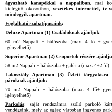
ágyazható kanapékkal a nappaliban
, mai ko
kielégítő okosotthon,
vezetékes internettel, tv-ve
mindegyik apartman.
Foglalható szobatípusaink
:
Deluxe Apartman (1) Családoknak ajánljuk
:
60 m2 Nappali + hálószoba (max. 4 fő + gyer
igényelhető)
Superior Apartman (2) Csoportok részére ajánlju
58 m2 Nappali + hálószoba + galéria (max. 4+2 fő)
Lakosztály Apartman (3) Üzleti tárgyalásra 
pároknak ajánljuk:
70 m2 Nappali + hálószoba (max. 4 fő+ gyerm
igényelhető)
Parkolás
: saját rendszámra szóló parkoló kárt
vendégeink, mely az egész városban ingyenes parko