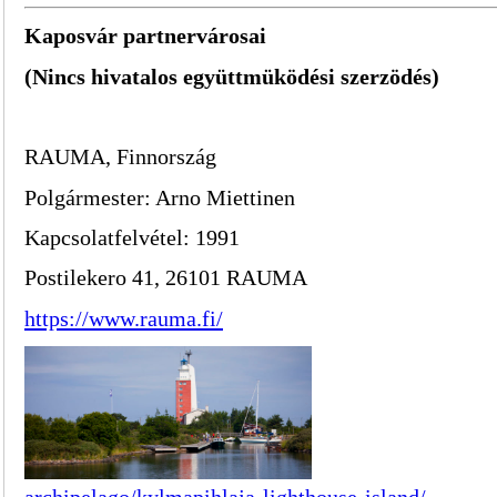
Kaposvár partnervárosai
(Nincs hivatalos együttmüködési szerzödés)
RAUMA, Finnország
Polgármester: Arno Miettinen
Kapcsolatfelvétel: 1991
Postilekero 41, 26101 RAUMA
https://www.rauma.fi/
Forr
archipelago/kylmapihlaja-lighthouse-island/