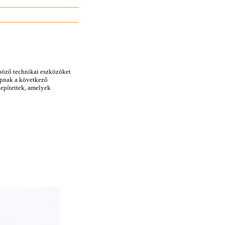
böző technikai eszközöket
kapnak a következő
lepítettek, amelyek