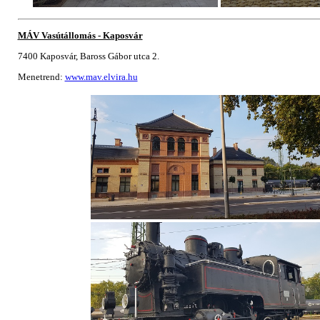
MÁV Vasútállomás - Kaposvár
7400 Kaposvár, Baross Gábor utca 2.
Menetrend:
www.mav.elvira.hu