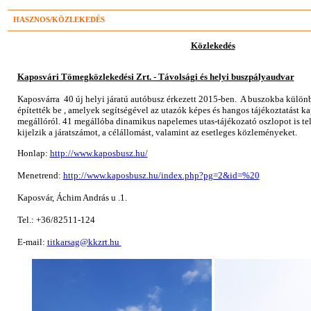
HASZNOS/KÖZLEKEDÉS
Közlekedés
Kaposvári Tömegközlekedési Zrt. - Távolsági és helyi buszpályaudvar
Kaposvárra 40 új helyi járatú autóbusz érkezett 2015-ben. A buszokba külön
építették be , amelyek segítségével az utazók képes és hangos tájékoztatást 
megállóról. 41 megállóba dinamikus napelemes utas-tájékozató oszlopot is te
kijelzik a járatszámot, a célállomást, valamint az esetleges közleményeket.
Honlap:
http://www.kaposbusz.hu/
Menetrend:
http://www.kaposbusz.hu/index.php?pg=2&id=%20
Kaposvár, Áchim András u .1.
Tel.: +36/82511-124
E-mail:
titkarsag@kkzrt.hu