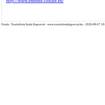
http://www.entente-florale.eu/
Forrás: Tourinform Iroda Kaposvár - www.tourinformkaposvar.hu - 2026-08-07 10