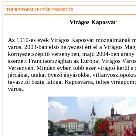
TOURINFORM/JEGYÉRTÉKESÍTÉS
Virágos Kaposvár
Az 1910-es évek Virágos Kaposvár mozgalmának ma
város. 2003-ban első helyezést ért el a Virágos Mag
környezetszépítő versenyben, majd 2004-ben arany 
szerzett Franciaországban az Európai Virágos Váro
Versenyén. Minden évben több ezer virágtő kerül a 
járdákat, utakat övező ágyásokba, villanyoszlopokra
tavasztól őszig látogat Kaposvárra, teljes virágpomp
várost.