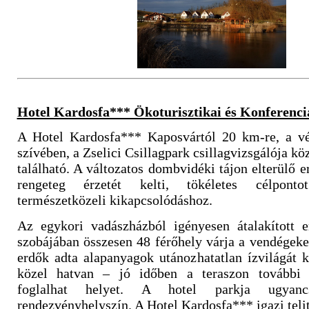
Hotel Kardosfa*** Ökoturisztikai és Konferenc
A Hotel Kardosfa*** Kaposvártól 20 km-re, a véd
szívében, a Zselici Csillagpark csillagvizsgálója k
található. A változatos dombvidéki tájon elterülő e
rengeteg érzetét kelti, tökéletes célponto
természetközeli kikapcsolódáshoz.
Az egykori vadászházból igényesen átalakított e
szobájában összesen 48 férőhely várja a vendégek
erdők adta alapanyagok utánozhatatlan ízvilágát 
közel hatvan – jó időben a teraszon további
foglalhat helyet. A hotel parkja ugyanc
rendezvényhelyszín. A Hotel Kardosfa*** igazi telita