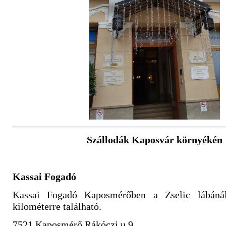
Szállodák Kaposvár környékén
Kassai Fogadó
Kassai Fogadó Kaposmérőben a Zselic lábáná
kilométerre található.
7521 Kaposmérő Rákóczi u 9