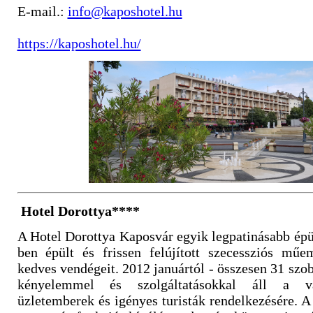
E-mail.:
info@kaposhotel.hu
https://kaposhotel.hu/
Hotel Dorottya****
A Hotel Dorottya Kaposvár egyik legpatinásabb épü
ben épült és frissen felújított szecessziós műe
kedves vendégeit. 2012 januártól - összesen 31 szob
kényelemmel és szolgáltatásokkal áll a vá
üzletemberek és igényes turisták rendelkezésére. A