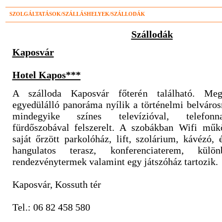
SZOLGÁLTATÁSOK/SZÁLLÁSHELYEK/SZÁLLODÁK
Szállodák
Kaposvár
Hotel Kapos***
A szálloda Kaposvár főterén található. Meg
egyedülálló panoráma nyílik a történelmi belváros
mindegyike színes televízióval, telefonna
fürdőszobával felszerelt. A szobákban Wifi műk
saját őrzött parkolóház, lift, szolárium, kávézó, 
hangulatos terasz, konferenciaterem, külö
rendezvénytermek valamint egy játszóház tartozik.
Kaposvár, Kossuth tér
Tel.: 06 82 458 580