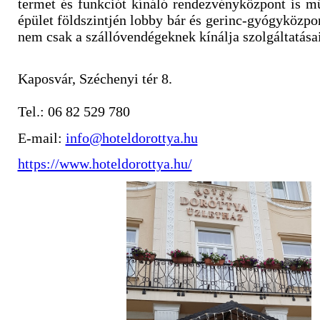
termet és funkciót kínáló rendezvényközpont is mű
épület földszintjén lobby bár és gerinc-gyógyközpon
nem csak a szállóvendégeknek kínálja szolgáltatásai
Kaposvár, Széchenyi tér 8.
Tel.: 06 82 529 780
E-mail:
info@hoteldorottya.hu
https://www.hoteldorottya.hu/