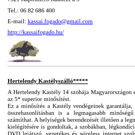
Tel.: 06 82 686 400
E-mail:
kassai.fogado@gmail.com
http://kassaifogado.hu/
Hertelendy Kastélyszálló*****
A Hertelendy Kastély 14 szobája Magyarországon e
az 5* superior minősítést.
Ez a minősítés a Kastély vendégeinek garantálja,
összehasonlításban is a legmagasabb minőségű 
számíthat. A helyiségek berendezését illetően a le
kielégítésére is gondoltak, a szobákban, légkondíc
DVD lejátszó, vezetékes és wireless internet szo