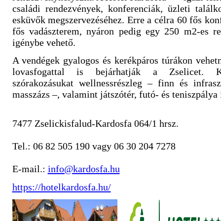
családi rendezvények, konferenciák, üzleti talál
esküvők megszervezéséhez. Erre a célra 60 fős kon
fős vadászterem, nyáron pedig egy 250 m2-es re
igénybe vehető.
A vendégek gyalogos és kerékpáros túrákon vehetn
lovasfogattal is bejárhatják a Zselicet. 
szórakozásukat wellnessrészleg – finn és infrasz
masszázs –, valamint játszótér, futó- és teniszpálya 
7477 Zselickisfalud-Kardosfa 064/1 hrsz.
Tel.: 06 82 505 190 vagy 06 30 204 7278
E-mail.:
info@kardosfa.hu
https://hotelkardosfa.hu/