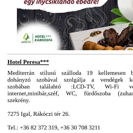
Hotel Peresa***
Mediterrán stílusú szálloda 19 kellemesen 
dohányzó szobával szolgálja a vendégek ké
szobában találahtó :LCD-TV, Wi-Fi ve
internet,minibár,széf, WC, fürdőszoba (zuhany
szekrény.
7275 Igal, Rákóczi tér 26.
Tel.: +36 82 372 319, +36 30 708 3211