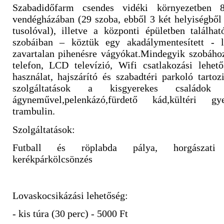
Szabadidőfarm csendes vidéki környezetben 
vendégházában (29 szoba, ebből 3 két helyiségből
tusolóval), illetve a központi épületben találha
szobáiban – köztük egy akadálymentesített - l
zavartalan pihenésre vágyókat.Mindegyik szobához
telefon, LCD televízió, Wifi csatlakozási lehető
használat, hajszárító és szabadtéri parkoló tartoz
szolgáltatások a kisgyerekes családok r
ágyneművel,pelenkázó,fürdető kád,kültéri gy
trambulin.
Szolgáltatások:
Futball és röplabda pálya, horgászati
kerékpárkölcsönzés
Lovaskocsikázási lehetőség:
- kis túra (30 perc) - 5000 Ft