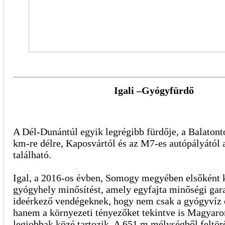
Igali –Gyógyfürdő
A Dél-Dunántúl egyik legrégibb fürdője, a Balaton
km-re délre, Kaposvártól és az M7-es autópályától a
található.
Igal, a 2016-os évben, Somogy megyében elsőként 
gyógyhely minősítést, amely egyfajta minőségi garan
ideérkező vendégeknek, hogy nem csak a gyógyvíz ö
hanem a környezeti tényezőket tekintve is Magyaro
legjobbak közé tartozik. A 651 m mélységből feltör