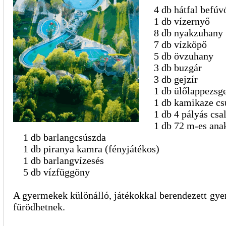
4 db hátfal befúv
1 db vízernyő
8 db nyakzuhany
7 db vízköpő
5 db övzuhany
3 db buzgár
3 db gejzír
1 db ülőlappezsge
1 db kamikaze cs
1 db 4 pályás csal
1 db 72 m-es ana
1 db barlangcsúszda
1 db piranya kamra (fényjátékos)
1 db barlangvízesés
5 db vízfüggöny
A gyermekek különálló, játékokkal berendezett g
fürödhetnek.