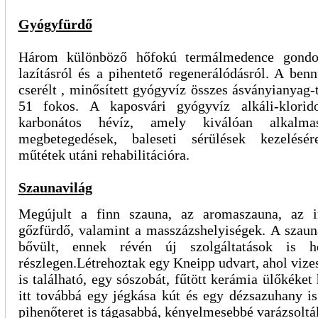
Gyógyfürdő
Három különböző hőfokú termálmedence gondo
lazításról és a pihentető regenerálódásról. A ben
cserélt , minősített gyógyvíz összes ásványianyag-t
51 fokos. A kaposvári gyógyvíz alkáli-klorid
karbonátos hévíz, amely kiválóan alkalma
megbetegedések, baleseti sérülések kezelésére
műtétek utáni rehabilitációra.
Szaunavilág
Megújult a finn szauna, az aromaszauna, az i
gőzfürdő, valamint a masszázshelyiségek. A szauna
bővült, ennek révén új szolgáltatások is h
részlegen.Létrehoztak egy Kneipp udvart, ahol vizes
is található, egy sószobát, fűtött kerámia ülőkéket
itt továbbá egy jégkása kút és egy dézsazuhany i
pihenőteret is tágasabbá, kényelmesebbé varázsoltá