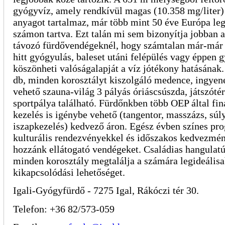
gyógyvíz, amely rendkívül magas (10.358 mg/liter) 
anyagot tartalmaz, már több mint 50 éve Európa leg
számon tartva. Ezt talán mi sem bizonyítja jobban a
távozó fürdővendégeknél, hogy számtalan már-már 
hitt gyógyulás, baleset utáni felépülés vagy éppen
köszönheti valóságalapját a víz jótékony hatásának
db, minden korosztályt kiszolgáló medence, ingyen
vehető szauna-világ 3 pályás óriáscsúszda, játszótér
sportpálya található. Fürdőnkben több OEP által fin
kezelés is igénybe vehető (tangentor, masszázs, súl
iszapkezelés) kedvező áron. Egész évben színes pr
kulturális rendezvényekkel és időszakos kedvezmén
hozzánk ellátogató vendégeket. Családias hangulat
minden korosztály megtalálja a számára legideális
kikapcsolódási lehetőséget.
Igali-Gyógyfürdő - 7275 Igal, Rákóczi tér 30.
Telefon: +36 82/573-059