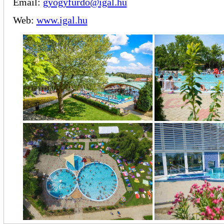
Email:
gyogyfurdo@igal.hu
Web:
www.igal.hu