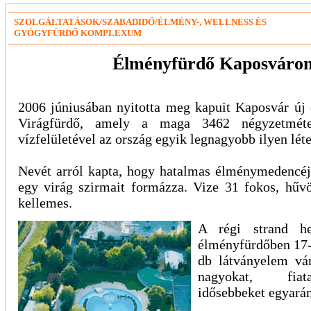
SZOLGÁLTATÁSOK/SZABADIDŐ/ÉLMÉNY-, WELLNESS ÉS
GYÓGYFÜRDŐ KOMPLEXUM
Élményfürdő Kaposváro
2006 júniusában nyitotta meg kapuit Kaposvár új 
Virágfürdő, amely a maga 3462 négyzetméte
vízfelületével az ország egyik legnagyobb ilyen lét
Nevét arról kapta, hogy hatalmas élménymedencéj
egy virág szirmait formázza. Vize 31 fokos, hűv
kellemes.
A régi strand hel
élményfürdőben 17-
db látványelem vár
nagyokat, fiat
idősebbeket egyarán