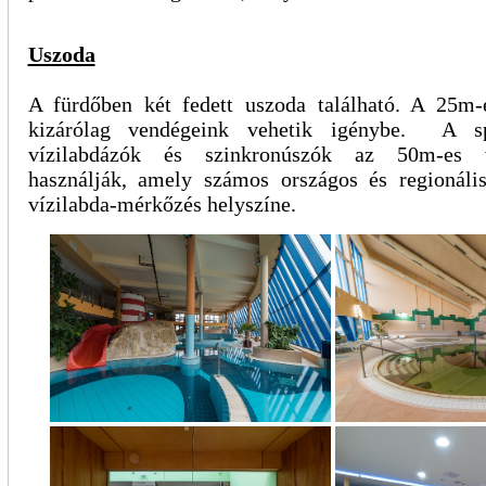
Uszoda
A fürdőben két fedett uszoda található. A 25m
kizárólag vendégeink vehetik igénybe. A sp
vízilabdázók és szinkronúszók az 50m-es v
használják, amely számos országos és regionáli
vízilabda-mérkőzés helyszíne.