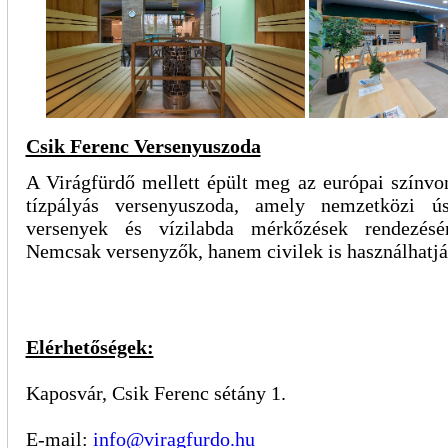
Csik Ferenc Versenyuszoda
A Virágfürdő mellett épült meg az európai színvo
tízpályás versenyuszoda, amely nemzetközi úsz
versenyek és vízilabda mérkőzések rendezésé
Nemcsak versenyzők, hanem civilek is használhatjá
Elérhetőségek:
Kaposvár, Csik Ferenc sétány 1.
E-mail:
info@viragfurdo.hu