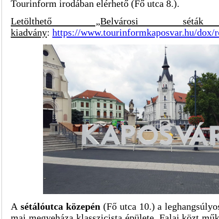
Tourinform irodában elérhető (Fő utca 8.).
Letölthető „Belvárosi séták 
kiadvány
:
https://www.tourinformkaposvar.hu/dox/r
A
sétálóutca
közepén
(Fő utca 10.) a leghangsúlyo
mai megyeháza klasszicista épülete.
Falai közt mű