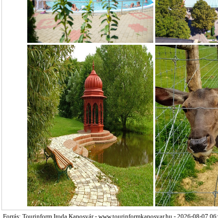
Forrás: Tourinform Iroda Kaposvár - www.tourinformkaposvar.hu - 2026-08-07 06