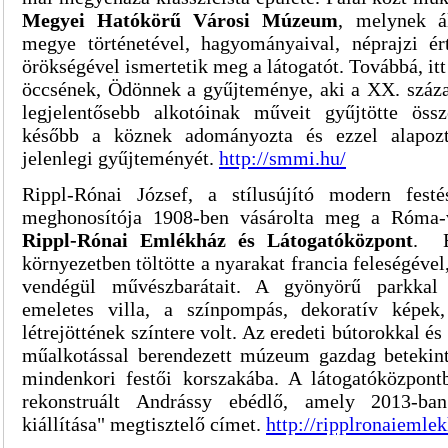
Megyei Hatókörű Városi Múzeum
, melynek
á
megye történetével, hagyományaival, néprajzi ért
örökségével ismertet
ik
meg
a látogatót
.
Továbbá, itt
öccsének, Ödönnek a gyűjteménye, aki a XX. száza
legjelentősebb alkotóinak műveit gyűjtötte öss
később a köznek adományozta és ezzel alap
jelenlegi gyűjteményét.
http://smmi.hu/
Rippl-Rónai József, a stílusújító modern festé
meghonosítója 1908-ben vásárolta meg a Róma-
Rippl-Rónai Emlékház és Látogatóközpont
. E
környezetben töltötte a nyarakat francia feleségével, i
vendégül művészbarátait. A gyönyörű parkkal 
emeletes villa, a színpompás, dekoratív képek,
létrejöttének színtere volt. Az eredeti bútorokkal é
műalkotással berendezett múzeum gazdag betekin
mindenkori festői korszakába. A látogatóközpont
rekonstruált Andrássy ebédlő, amely 2013-ba
kiállítása" megtisztelő címet.
http://ripplronaiemle