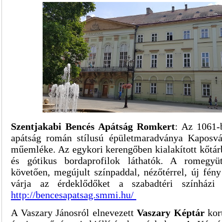
Szentjakabi Bencés Apátság Romkert
:
Az 1061-b
apátság román stílusú épületmaradványa Kaposvá
műemléke. Az egykori kerengőben kialakított kőtár
és gótikus bordaprofilok láthatók. A romegyütt
követően, megújult színpaddal, nézőtérrel, új fén
várja az érdeklődőket a szabadtéri színházi 
http://bencesapatsag.smmi.hu/
A Vaszary Jánosról elnevezett
Vaszary Képtár
kort