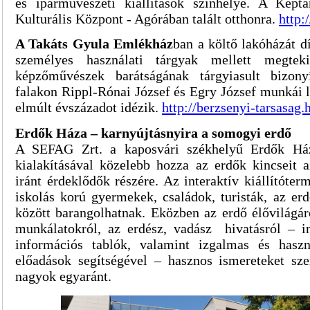
és iparművészeti kiállítások színhelye. A Kép
Kulturális Központ - Agórában talált otthonra.
http:
A
Takáts Gyula Emlékház
ban a költő lakóházát dí
személyes használati tárgyak mellett megteki
képzőművészek barátságának tárgyiasult bizony
falakon Rippl-Rónai József és Egry József munkái 
elmúlt évszázadot idézik.
http://berzsenyi-tarsasag.
Erdők Háza – karnyújtásnyira a somogyi erdő
A SEFAG Zrt. a kaposvári székhelyű Erdők Ház
kialakításával közelebb hozza az erdők kincseit a
iránt érdeklődők részére. Az interaktív kiállítóte
iskolás korú gyermekek, családok, turisták, az erd
között barangolhatnak. Eközben az erdő élővilágár
munkálatokról, az erdész, vadász hivatásról – in
információs tablók, valamint izgalmas és hasz
előadások segítségével – hasznos ismereteket sze
nagyok egyaránt.