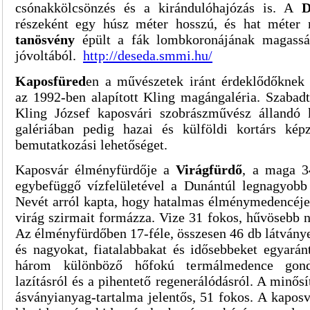
csónakkölcsönzés és a kirándulóhajózás is. A
D
részeként egy húsz méter hosszú, és hat méte
tanösvény
épült a fák lombkoronájának magassá
jóvoltából.
http://deseda.smmi.hu/
Kaposfüred
en a művészetek iránt érdeklődőknek 
az 1992-ben alapított Kling magángaléria. Szabadt
Kling József kaposvári szobrászművész állandó ki
galériában pedig hazai és külföldi kortárs ké
bemutatkozási lehetőséget.
Kaposvár élményfürdője a
Virágfürdő
, a maga 3
egybefüggő vízfelületével a Dunántúl legnagyobb 
Nevét arról kapta, hogy hatalmas élménymedencéje
virág szirmait formázza. Vize 31 fokos, hűvösebb 
Az élményfürdőben 17-féle, összesen 46 db látványe
és nagyokat, fiatalabbakat és idősebbeket egyará
három különböző hőfokú termálmedence gond
lazításról és a pihentető regenerálódásról. A minős
ásványianyag-tartalma jelentős, 51 fokos. A kaposv