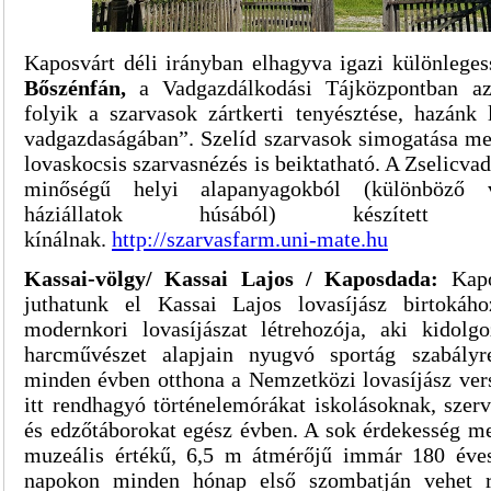
Kaposvárt déli irányban elhagyva igazi különlege
Bőszénfán,
a Vadgazdálkodási Tájközpontban a
folyik a szarvasok zártkerti tenyésztése, hazánk 
vadgazdaságában”. Szelíd szarvasok simogatása mel
lovaskocsis szarvasnézés is beiktatható. A Zselicva
minőségű helyi alapanyagokból (különböző 
háziállatok húsából) készített étels
kínálnak.
http://szarvasfarm.uni-mate.hu
Kassai-völgy/ Kassai Lajos / Kaposdada:
Kap
juthatunk el Kassai Lajos lovasíjász birtokáh
modernkori lovasíjászat létrehozója, aki kidol
harcművészet alapjain nyugvó sportág szabályr
minden évben otthona a Nemzetközi lovasíjász ver
itt rendhagyó történelemórákat iskolásoknak, szer
és edzőtáborokat egész évben. A sok érdekesség mell
muzeális értékű, 6,5 m átmérőjű immár 180 éves
napokon minden hónap első szombatján vehet r