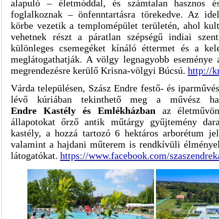
alapuló – életmóddal, és számtalan hasznos é
foglalkoznak – önfenntartásra törekedve. Az ide
körbe vezetik a templomépület területén, ahol kul
vehetnek részt a páratlan szépségű indiai szen
különleges csemegéket kínáló éttermet és a kele
meglátogathatják. A völgy legnagyobb eseménye a
megrendezésre kerülő Krisna-völgyi Búcsú.
http://k
Várda településen, Szász Endre festő- és iparművé
lévő kúriában tekinthető meg a művész h
Endre
Kastély és Emlékházban
az életművön 
állapotokat őrző antik műtárgy gyűjtemény dara
kastély, a hozzá tartozó 6 hektáros arborétum jel
valamint a hajdani műterem is rendkívüli élmények
látogatókat.
https://www.facebook.com/szaszendre