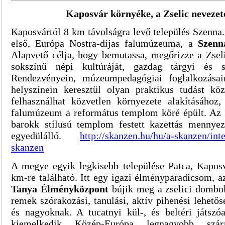
Kaposvár környéke, a Zselic nevezet
Kaposvártól 8 km távolságra levő település Szenna. 
első, Európa Nostra-díjas falumúzeuma, a
Szenn
Alapvető célja, hogy bemutassa, megőrizze a Zse
sokszínű népi kultúráját, gazdag tárgyi és s
Rendezvényein, múzeumpedagógiai foglalkozása
helyszínein keresztül olyan praktikus tudást köz
felhasználhat közvetlen környezete alakításához,
falumúzeum a református templom köré épült. Az 
barokk stílusú templom festett kazettás mennye
egyedülálló.
http://skanzen.hu/hu/a-skanzen/in
skanzen
A megye egyik legkisebb települése Patca, Kapos
km-re található.
Itt egy igazi élményparadicsom, 
Tanya Élményközpont
bújik meg a zselici dombo
remek szórakozási, tanulási, aktív pihenési lehetős
és nagyoknak. A tucatnyi kül-, és beltéri játszó
kiemelkedik Közép-Európa legnagyobb szára