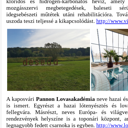
kloridos és hidrogén-karbonátos hévíz, amely
mozgásszervi megbetegedések, baleseti sérü
idegsebészeti műtétek utáni rehabilitációra. Tov
uszoda teszi teljessé a kikapcsolódást.
http://www.vi
A kaposvári
Pannon Lovasakadémia
neve hazai és
is ismert. Egyrészt a hazai lótenyésztés és lo
fellegvára. Másrészt, neves Európa- és világve
rendezvények helyszíne is a toponári központ, 
legnagyobb fedett csarnoka is egyben.
http://www.l