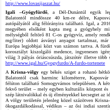
http://www.lovasijaszat.hu/
Igali –Gyógyfürdő
, a Dél-Dunántúl egyik leg
Balatontól mindössze 40 km-re délre, Kaposv
autópályától alig félórányira található. Igal, a 2
megyében elsőként kapta meg a gyógyhely mi
mélységből feltörő 81 C-os gyógyvíz, amely rend
mg/liter) oldott ásványi anyagot tartalmaz, má
Európa legjobbjai közt van számon tartva. A für
korosztályt kiszolgáló medence, ingyenesen igé
világ 3 pályás óriáscsúszda, játszótér illetve több 
http://www.igal.hu/Gyogyfurdo/A-furdo-tortenete
A
Krisna-völgy
egy békés sziget a rohanó hétkö
Balatontól csak harminc kilométerre, Kaposvá
félúton található Somogyvámos településen. A két
fekvő terület – mely egyben kulturális központ és
szép látnivalókkal és új élményekkel kecsegtet az i
A völgy területén jelenleg közel százötven Krisna-
ökogazdálkodással, védikus – az ősi indiai szent