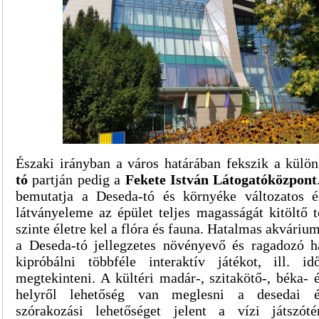
Északi irányban a város határában fekszik a külö
tó
partján pedig a
Fekete István Látogatóközpont
bemutatja a Deseda-tó és környéke változatos é
látványeleme az épület teljes magasságát kitöltő 
szinte életre kel a flóra és fauna. Hatalmas akvári
a Deseda-tó jellegzetes növényevő és ragadozó h
kipróbálni többféle interaktív játékot, ill. idő
megtekinteni. A kültéri madár-, szitakötő-, béka-
helyről lehetőség van meglesni a desedai él
szórakozási lehetőséget jelent a vízi játszót