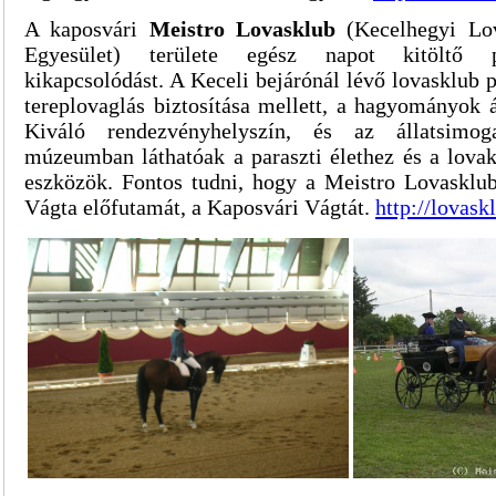
A kaposvári
Meistro Lovasklub
(Kecelhegyi Lo
Egyesület) területe egész napot kitöltő 
kikapcsolódást. A Keceli bejárónál lévő lovasklub p
tereplovaglás biztosítása mellett, a hagyományok 
Kiváló rendezvényhelyszín, és az állatsimog
múzeumban láthatóak a paraszti élethez és a lovak
eszközök. Fontos tudni, hogy a Meistro Lovasklu
Vágta előfutamát, a Kaposvári Vágtát.
http://lovask