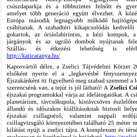
csúszdaparkja és a többszintes felnőtt és gyere
amelyet több generáció együtt élvezhet. A közé
Európa második legnagyobb működő hajítógépe 
csábítanak. A szabadtéri kikapcsolódás kedvelő
gokartok, az óriáslabirintus, a kézi kompok, a
járgányok és az ugráló dombok nyújtanak felej
Szállás- és étkezési lehetőség
is elé
http://katicatanya.hu/
Kaposvártól délre, a Zselici Tájvédelmi Körzet 
elsőként nyerte el a „legkevésbé fényszennyeze
Éjszakánként itt figyelhető meg szabad szemmel a le
szerencsénk van, a tejút is jól látható! A
Zselici Cs
éjszakai programokkal várja az idelátogatókat. A cs
planetárium, távcsőkupola, kistávcsöves észlelőte
állandó és időszakos kiállításoknak biztosít hely
éjszakai csillagnéző, valamint nappali erdő
csillagvizsgáló környezetében található 25 méter m
kilátást nyújt a zselici tájra. A komplexum és térs
gyalogosan és kerékpárral is bejárható.
http://zselic