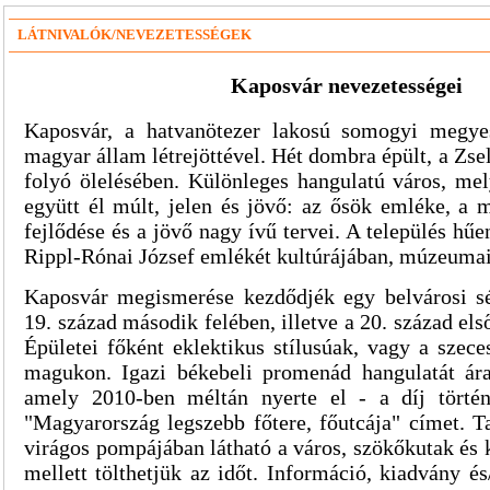
LÁTNIVALÓK/NEVEZETESSÉGEK
Kaposvár nevezetességei
Kaposvár, a hatvanötezer lakosú somogyi megye
magyar állam létrejöttével. Hét dombra épült, a Zse
folyó ölelésében.
Különleges hangulatú város, mel
együtt él múlt, jelen és jövő: az ősök emléke, a m
fejlődése és a jövő nagy ívű tervei.
A település hűen
Rippl-Rónai József emlékét kultúrájában, múzeuma
Kaposvár megismerése kezdődjék egy belvárosi sé
19. század második felében, illetve a 20. század els
Épületei főként eklektikus stílusúak, vagy a szeces
magukon. Igazi békebeli promenád hangulatát áras
amely 2010-ben méltán nyerte el - a díj történ
"Magyarország legszebb főtere, főutcája" címet. Ta
virágos pompájában látható a város, szökőkutak és 
mellett tölthetjük az időt. Információ, kiadvány é