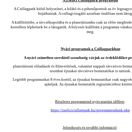
A Zselici Csillagpark programjai
A Csillagpark külső helyszínei, a kilátó és a pihenőpontok az év legnag
bejárhatóak. A csillagvizsgáló azonban önállóan nem látog
A kiállítótérbe, a távcsőkupolába és a planetáriumba csak az előre meghird
keretében léphetnek be a látogatók. A folyosói kiállítást a programra várak
meg.
Nyári programok a Csillagparkban
A nyári szünetben szerdától-szombatig várjuk az érdeklődőket 
planetáriumi előadások és filmvetítések, valamint nappali távcsöves bemut
szombat éjszakai távcsöves bemutatókat is tartunk.
Legtöbb programunkat 8 éves kortól, az éjszakai bemutatókat csak nagyob
ajánljuk. Az éjszakai bemutatók regisztrációhoz kötött
Részletes programrend nyitvatartási időben
:
https://zselicicsillagpark.hu/programrendunk.php
Jelentkezés és további információ
: