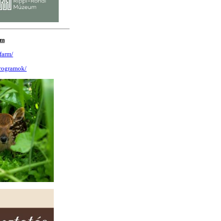
rm
farm/
programok/