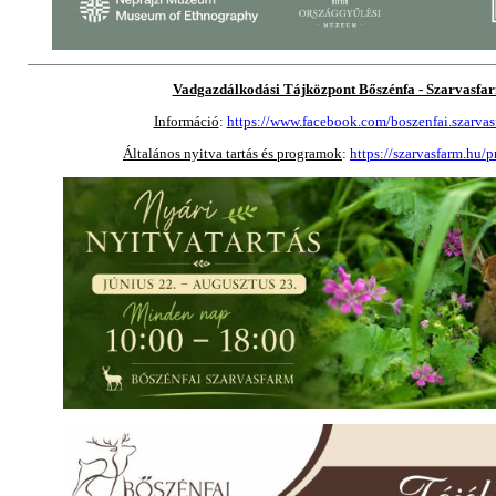
Vadgazdálkodási Tájközpont Bőszénfa - Szarvasfa
Információ
:
https://www.facebook.com/boszenfai.szarvas
Általános nyitva tartás és programok
:
https://szarvasfarm.hu/