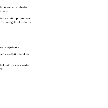
yobb részében szabadon
atható.
etett vezetett programok
ozó vendégek tekinthetik
programjainkra
:
atók mellett péntek és
baknak, 12 éves kortól
ek.