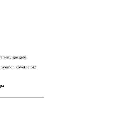
 versenyigazgató.
n nyomon követhetők!
upa