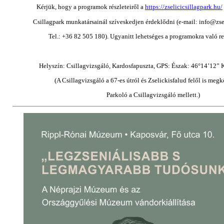
Kérjük, hogy a programok részleteiről a
https://zselicicsillagpark.hu/
Csillagpark munkatársainál szíveskedjen érdeklődni (e-mail:
info@zse
Tel.: +36 82 505 180). Ugyanitt lehetséges a programokra való reg
Helyszín: Csillagvizsgáló, Kardosfapuszta, GPS: Észak: 46
°
14’12” K
(A Csillagvizsgáló a 67-es útról és Zselickisfalud felől is megk
Parkoló a Csillagvizsgáló mellett.)