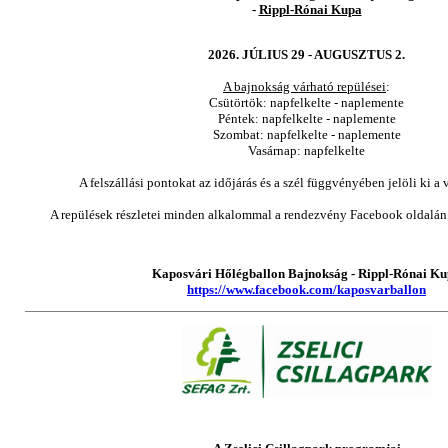
-
Rippl-Rónai Kupa
2026. JÚLIUS 29 - AUGUSZTUS 2.
A bajnokság várható repülései
:
Csütörtök: napfelkelte - naplemente
Péntek: napfelkelte - naplemente
Szombat: napfelkelte - naplemente
Vasárnap: napfelkelte
A felszállási pontokat az időjárás és a szél függvényében jelöli ki a
A repülések részletei minden alkalommal a rendezvény Facebook oldalá
Kaposvári Hőlégballon Bajnokság - Rippl-Rónai K
https://www.facebook.com/kaposvarballon