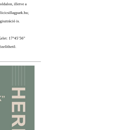
oldalon, illetve a
licicsillagpark.hu
;
isztráció is.
elet: 17
°
45’56”
özelíthető.