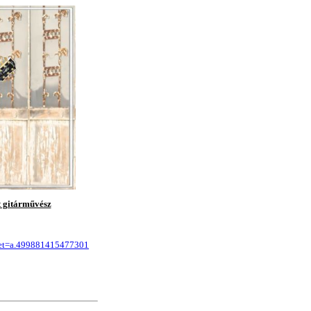
t gitárművész
set=a.499881415477301