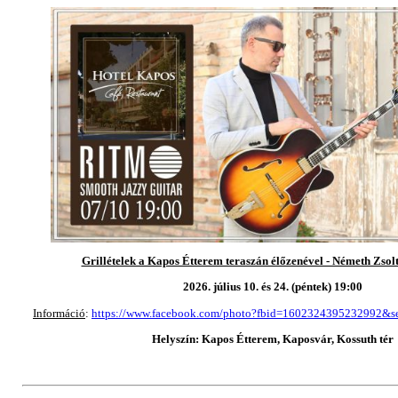
Grillételek a Kapos Étterem teraszán élőzenével - Németh Zsol
2026. július 10. és 24. (péntek)
19:00
Információ
:
https://www.facebook.com/photo?fbid=1602324395232992&
Helyszín: Kapos Étterem, Kaposvár, Kossuth tér