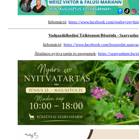
Információ
:
https://www.facebook.com/igaligyogyfur
Vadgazdálkodási Tájközpont Bőszénfa - Szarvasfa
Információ
:
https://www.facebook.com/boszenfai.szarvas
Általános nyitva tartás és programok
:
https://szarvasfarm.hu/