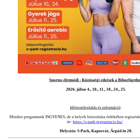
Sportos életmódi - Közösségi edzések a Bíborligetb
2026. július 4., 10., 11., 18., 24., 25.
Időpontfoglalás és információ
:
Minden programunk INGYENES, de a helyek biztosítása érdekében regisztráci
itt:
https://s-park-regisztracio.hu/
Helyszín: S-Park, Kaposvár, Árpád út 20.