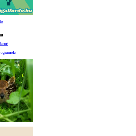
do
rm
farm/
programok/