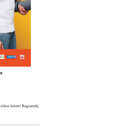
en
óhoz kötött! Regisztrálj