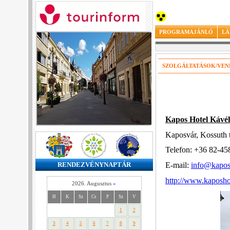
PROGRAMAJÁNLÓ
LÁ
SZOLGÁLTATÁSOK/VEN
Kapos Hotel Kávé
Kaposvár, Kossuth 
Telefon: +36 82-45
E-mail:
info@kapos
RENDEZVÉNYNAPTÁR
http://www.kaposho
2026. Augusztus
»
H
K
Sz
Cs
P
Sz
V
1
2
3
4
5
6
7
8
9