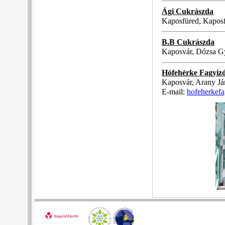
Ági Cukrászda
Kaposfüred, Kaposf
B.B Cukrászda
Kaposvár, Dózsa Gy
Hófehérke Fagyiz
Kaposvár, Arany Ján
E-mail:
hofeherkef