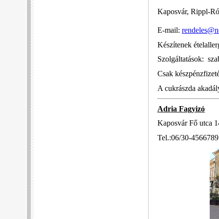
Kaposvár, Rippl-Rón
E-mail:
rendeles@n
Készítenek ételalle
Szolgáltatások: szab
Csak készpénzfizeté
A cukrászda akadá
Adria Fagyizó
Kaposvár Fő utca 1
Tel.:06/30-4566789