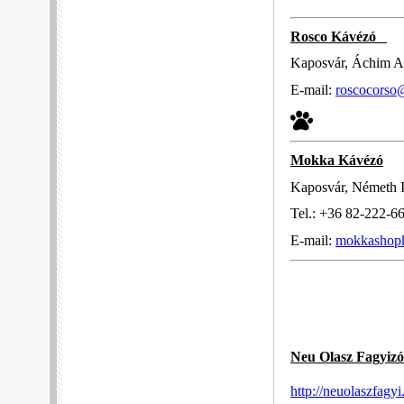
Rosco Kávézó
Kaposvár, Áchim An
E-mail:
roscocorso
Mokka Kávézó
Kaposvár, Németh Is
Tel.: +36 82-222-6
E-mail:
mokkashop
Neu Olasz Fagyizó
http://neuolaszfagyi