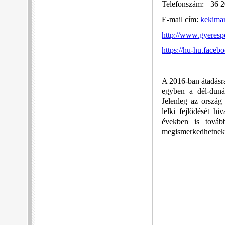
Telefonszám: +36 
E-mail cím:
kekima
http://www.gyeresp
https://hu-hu.faceb
A 2016-ban átadásra
egyben a dél-dunán
Jelenleg az ország
lelki fejlődését hiv
években is továb
megismerkedhetnek e