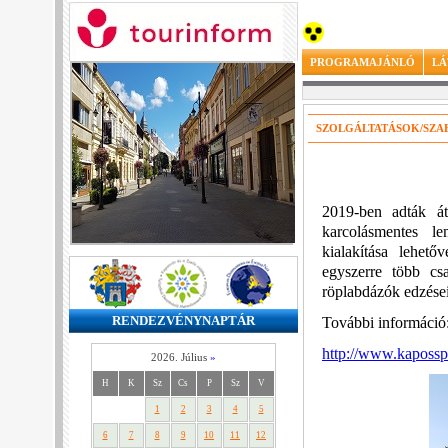
PROGRAMAJÁNLÓ
LÁ
SZOLGÁLTATÁSOK/SZA
2019-ben adták át
karcolásmentes le
kialakítása lehet
egyszerre több cs
röplabdázók edzései
RENDEZVÉNYNAPTÁR
További információ
http://www.kapossp
2026. Július
»
H
K
Sz
Cs
P
Sz
V
1
2
3
4
5
6
7
8
9
10
11
12