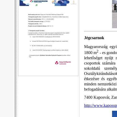
Jégcsarnok
Magyarország egyik
2
1800 m
- es gondoz
lehetőséget nyújt 
csoportok számára 
sokoldalú személ
Osztálykiránduláso
étkezésre és egyéb
minden nemzetközi 
befogadására alkal
7400 Kaposvár, Zara
http://www.kapossp