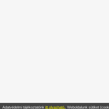
Adatvédelmi tájékoztatónk
itt olvasható.
. Weboldalunk sütiket (cook