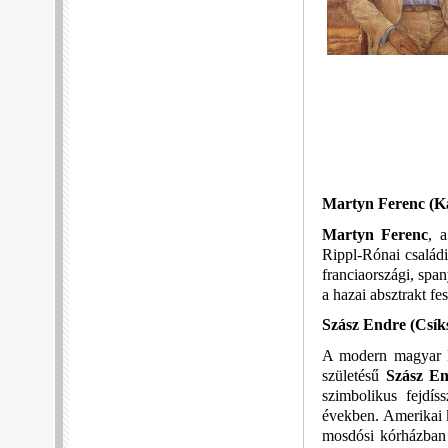
Martyn Ferenc (Kap
Martyn Ferenc
, 
Rippl-Rónai családi
franciaországi, span
a hazai absztrakt fe
Szász Endre (Csíks
A modern magyar ké
születésű
Szász E
szimbolikus fejdís
években. Amerikai k
mosdósi kórházban 