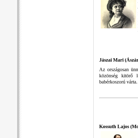
Jászai Mari
(Ászár
Az országosan ünne
közönség kitörő l
babérkoszorú várta.
Kossuth Lajos
(Mo