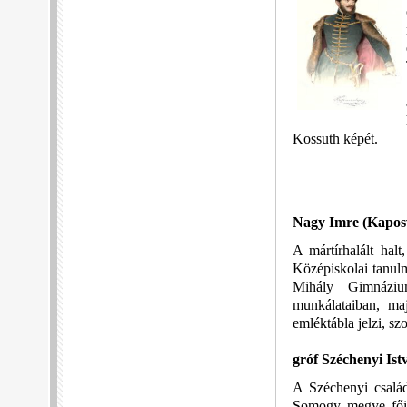
Kossuth képét.
Nagy Imre
(Kaposv
A mártírhalált halt
Középiskolai tanul
Mihály Gimnázium
munkálataiban, maj
emléktábla jelzi, sz
gróf Széchenyi Is
A Széchenyi csalá
Somogy megye főisp