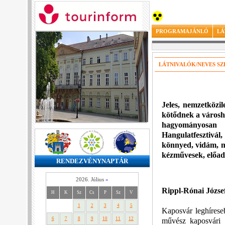
PROGRAMAJÁNLÓ
LÁ
LÁTNIVALÓK/NEVES S
Jeles, nemzetközi
kötődnek a városho
hagyományosan 
Hangulatfesztivál
könnyed, vidám, m
kézművesek, előad
RENDEZVÉNYNAPTÁR
2026. Július
»
Rippl-Rónai József
H
K
Sz
Cs
P
Sz
V
1
2
3
4
5
Kaposvár leghíreseb
6
7
8
9
10
11
12
művész kaposvári cs