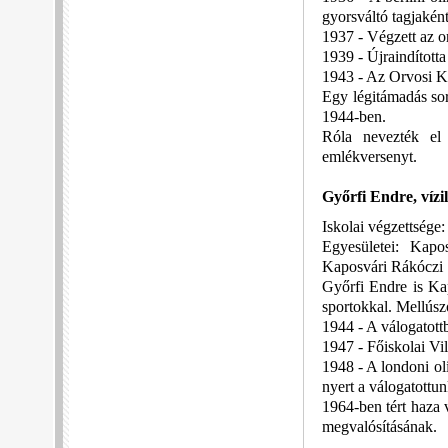
gyorsváltó tagjaként
1937 - Végzett az o
1939 - Újraindította
1943 - Az Orvosi Kö
Egy légitámadás sor
1944-ben.
Róla nevezték el
emlékversenyt.
Győrfi Endre, víz
Iskolai végzettség
Egyesületei: Kap
Kaposvári Rákóczi 
Győrfi Endre is Kap
sportokkal. Mellúsz
1944 - A válogatott
1947 - Főiskolai Vi
1948 - A londoni ol
nyert a válogatottun
1964-ben tért haza
megvalósításának.