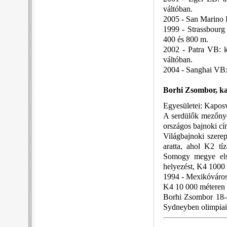
váltóban.
2005 - San Marino 
1999 - Strassbourg
400 és 800 m.
2002 - Patra VB: k
váltóban.
2004 - Sanghai VB:
Borhi Zsombor, k
Egyesületei: Kapos
A serdülők mezőnyéb
országos bajnoki cí
Világbajnoki szere
aratta, ahol K2 tí
Somogy megye első
helyezést, K4 1000 
1994 - Mexikóváros
K4 10 000 méteren n
Borhi Zsombor 18-s
Sydneyben olimpiai 