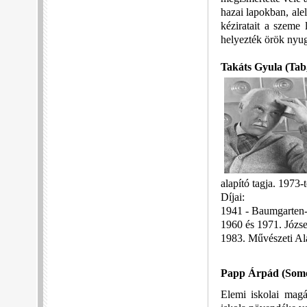
hazai lapokban, alel
kéziratait a szeme 
helyezték örök nyu
Takáts Gyula
(Tab
alapító tagja. 1973-
Díjai:
1941 - Baumgarten-
1960 és 1971. József
1983. Művészeti Al
Papp Árpád
(Somo
Elemi iskolai magá