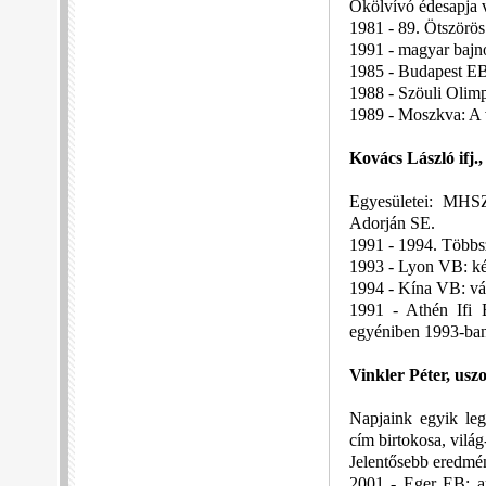
Ökölvívó édesapja v
1981 - 89. Ötszörö
1991 - magyar bajn
1985 - Budapest EB
1988 - Szöuli Olimp
1989 - Moszkva: A 
Kovács László ifj.
Egyesületei: MHS
Adorján SE.
1991 - 1994. Többs
1993 - Lyon VB: ké
1994 - Kína VB: vál
1991 - Athén Ifi E
egyéniben 1993-ban
Vinkler Péter, usz
Napjaink egyik le
cím birtokosa, vilá
Jelentősebb eredmé
2001 - Eger EB: a