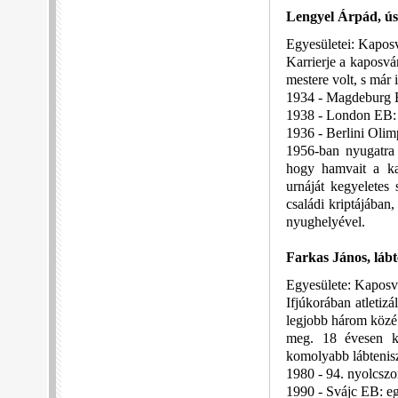
Lengyel Árpád, ús
Egyesületei: Kapos
Karrierje a kaposvá
mestere volt, s már 
1934 - Magdeburg 
1938 - London EB: 
1936 - Berlini Olim
1956-ban nyugatra 
hogy hamvait a kapo
urnáját kegyeletes 
családi kriptájában
nyughelyével.
Farkas János, láb
Egyesülete: Kaposv
Ifjúkorában atletizá
legjobb három közé 
meg. 18 évesen kö
komolyabb lábtenisz
1980 - 94. nyolcszo
1990 - Svájc EB: e