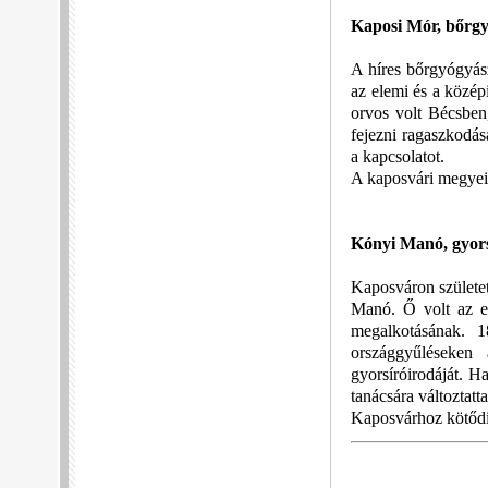
Kaposi Mór, bőrg
A híres bőrgyógyás
az elemi és a közép
orvos volt Bécsben
fejezni ragaszkodás
a kapcsolatot.
A kaposvári megyei 
Kónyi Manó, gyor
Kaposváron született
Manó. Ő volt az e
megalkotásának. 1
országgyűléseken
gyorsíróirodáját. H
tanácsára változtat
Kaposvárhoz kötőd