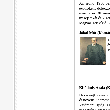
Az írónő 1950-ben
gépíróként dolgozo
műsora és 28 mese
mesejátékát és 2 ze
Magyar Televízió. 
Jókai Mór
(Komáro
J
é
J
Kisfaludy Atala
(K
Házasságkötésekor k
és novelláit nemcsa
Vasárnapi Újság is k
kaposvári Berzsenyi