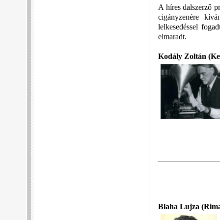
A híres dalszerző p
cigányzenére kívá
lelkesedéssel foga
elmaradt.
Kodály Zoltán
(Ke
Blaha Lujza
(Rima