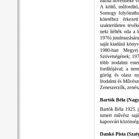
iskola növendéke vo
A költő, műfordító,
Somogy folyóiratba
kötetéhez érkeze
szakterületen tevé
neki ítélték oda a
1976) jutalmazására 
saját kiadású könyv
1980-ban Megyei
Szövetségének; 197
több irodalmi este
fordítójával; a ne
görög és olasz nye
Irodalmi és Művésze
Zeneszerzők, zenés
Bartók Béla
(Nagy
Bartók Béla 1925. 
ismert művész saj
kaposvári közönség 
Dankó Pista
(Szat