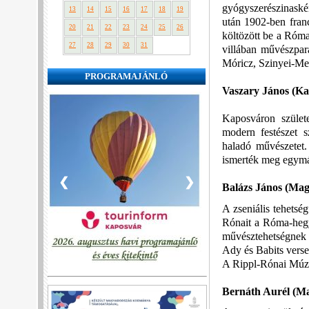
gyógyszerészinaské
13
14
15
16
17
18
19
után 1902-ben franc
20
21
22
23
24
25
26
költözött be a Róma
27
28
29
30
31
villában művészpara
Móricz, Szinyei-Mer
PROGRAMAJÁNLÓ
Vaszary János (Kap
Kaposváron születe
modern festészet s
haladó művészetet
ismerték meg egymás
❮
❯
Balázs János
(Magy
A zseniális tehetsé
Rónait a Róma-hegyi
művésztehetségnek t
Ady és Babits verseih
A Rippl-Rónai Múze
Bernáth Aurél (Mar