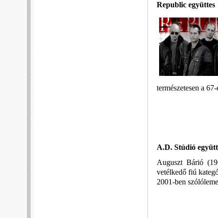
Republic együttes
természetesen a 67-e
A.D. Stúdió együtt
Auguszt Bárió (19
vetélkedő fiú kategó
2001-ben szólólemez