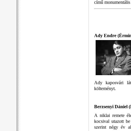
című monumentális 
Ady Endre
(Érmin
Ady kaposvári lát
költeményt.
Berzsenyi Dániel
(
A niklai remete él
kocsival utazott b
szerint négy év al