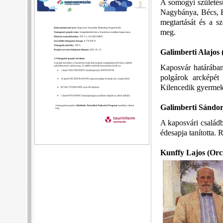
A somogyi születés
Nagybánya, Bécs, Be
megtartását és a s
meg.
Galimberti Alajos
Kaposvár határában 
polgárok arcképét i
Kilencedik gyermek
Galimberti Sándo
A kaposvári család
édesapja tanította. 
Kunffy Lajos
(Orc