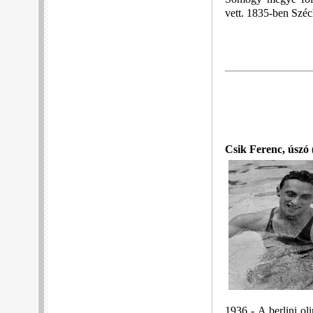
vett. 1835-ben Széch
Csik Ferenc, úszó
1936 - A berlini o