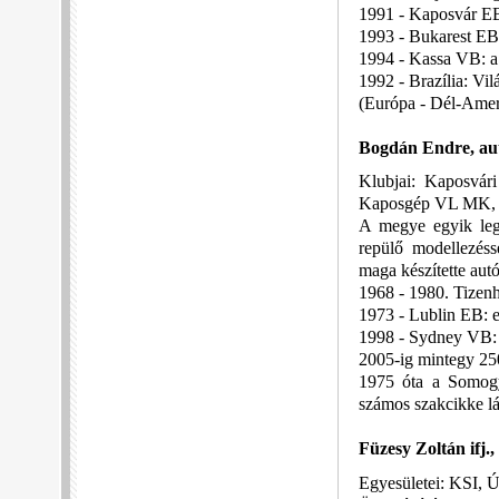
1991 - Kaposvár EB
1993 - Bukarest EB:
1994 - Kassa VB: a 
1992 - Brazília: Vil
(Európa - Dél-Ameri
Bogdán Endre, au
Klubjai: Kaposvá
Kaposgép VL MK, K
A megye egyik legn
repülő modellezés
maga készítette autó
1968 - 1980. Tizen
1973 - Lublin EB: e
1998 - Sydney VB:
2005-ig mintegy 250
1975 óta a Somog
számos szakcikke lá
Füzesy Zoltán ifj.
Egyesületei: KSI, 