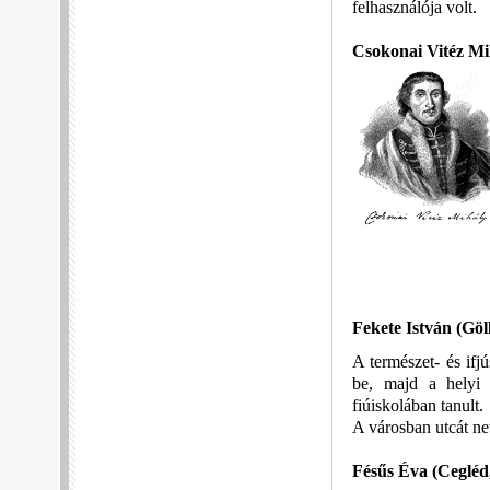
felhasználója volt.
Csokonai Vitéz Mi
Fekete István
(Göl
A természet- és ifj
be, majd a helyi
fiúiskolában tanult.
A városban utcát nev
Fésűs Éva
(Cegléd