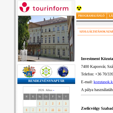
PROGRAMAJÁNLÓ
LÁ
SZOLGÁLTATÁSOK/SZAB
Investment Közuta
7400 Kaposvár, Szá
Telefon: +36 70/33
RENDEZVÉNYNAPTÁR
E-mail:
kozutasok.
A pálya használatáho
2026. Július
»
H
K
Sz
Cs
P
Sz
V
1
2
3
4
5
Zselicvölgy Szaba
6
7
8
9
10
11
12