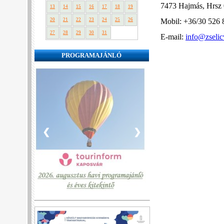
7473 Hajmás, Hrsz 
13
14
15
16
17
18
19
Mobil: +36/30 526 
20
21
22
23
24
25
26
27
28
29
30
31
E-mail:
info@zselic
PROGRAMAJÁNLÓ
❮
❯