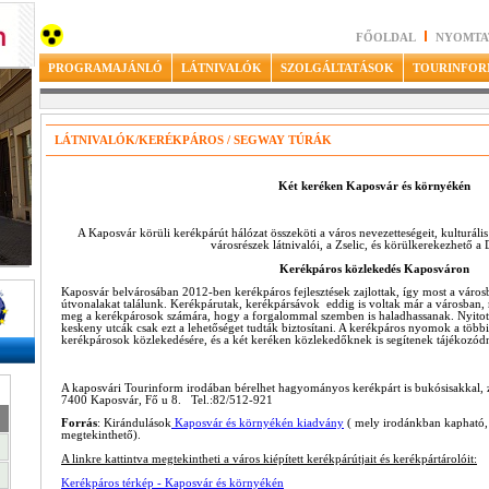
FŐOLDAL
NYOMTA
PROGRAMAJÁNLÓ
LÁTNIVALÓK
SZOLGÁLTATÁSOK
TOURINFOR
LÁTNIVALÓK/KERÉKPÁROS / SEGWAY TÚRÁK
Két keréken Kaposvár és környékén
A Kaposvár körüli kerékpárút hálózat összeköti a város nevezetteségeit, kulturáli
városrészek látnivalói, a Zselic, és körülkerekezhető a 
Kerékpáros közlekedés Kaposváron
Kaposvár belvárosában 2012-ben kerékpáros fejlesztések zajlottak, így most a város
útvonalakat találunk. Kerékpárutak, kerékpársávok eddig is voltak már a városban,
meg a kerékpárosok számára, hogy a forgalommal szemben is haladhassanak. Nyitott k
keskeny utcák csak ezt a lehetőséget tudták biztosítani. A kerékpáros nyomok a többi
kerékpárosok közlekedésére, és a két keréken közlekedőknek is segítenek tájékozódn
A kaposvári Tourinform irodában bérelhet hagyományos kerékpárt is bukósisakkal, z
7400 Kaposvár, Fő u 8. Tel.:82/512-921
Forrás
: Kirándulások
Kaposvár és környékén kiadvány
( mely irodánkban kapható, 
megtekinthető).
A linkre kattintva megtekintheti a város kiépített kerékpárútjait és kerékpártárolóit:
Kerékpáros térkép - Kaposvár és környékén