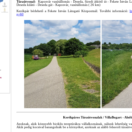
Túraútvonal:
Kaposvár vasútállomás - Deseda, füredi átkötő út - Fekete István 
Deseda kilátó - Deseda gát - Kaposvár, vasútállomás ( 26 km)
Kerékpár bérlehető a Fekete István Látogató Központnál. További információ:
h
p=60
Kerékpáros Túraútvonalak / VillaBogart - Alsó
Azoknak, akik könnyebb biciklis tereptúrákra vállalkoznának, nálunk lehetőség va
Akik pedig kocsival barangolnák be a környéket, azoknak az alább felsorolt túraútvo