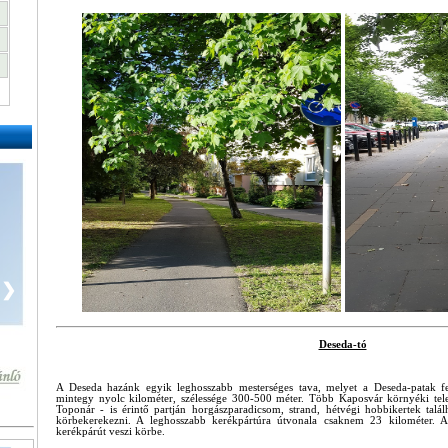
❯
Deseda-tó
A Deseda hazánk egyik leghosszabb mesterséges tava, melyet a Deseda-patak fel
mintegy nyolc kilométer, szélessége 300-500 méter. Több Kaposvár környéki telep
Toponár - is érintő partján horgászparadicsom, strand, hétvégi hobbikertek talál
körbekerekezni. A leghosszabb kerékpártúra útvonala csaknem 23 kilométer. A
kerékpárút veszi körbe.