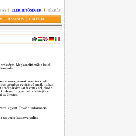
TÁS
ELÉRHETŐSÉGEK
TÉRKÉP
M
HASZNOS
GALÉRIA
s örökségét. Megközelíthetők a külső
Deseda-tó.
ban a kerékpárosok számára kijelölt
 most azonban egyirányú utcák nyíltak
erékpársávokat festettek fel, ahol a
 közlekedő figyelmét is felhívják a
i az úttesten.
árral együtt. További információ:
a szövegre kattintva online