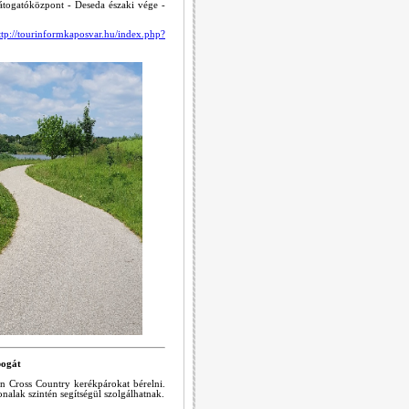
Látogatóközpont - Deseda északi vége -
ttp://tourinformkaposvar.hu/index.php?
bogát
n Cross Country kerékpárokat bérelni.
nalak szintén segítségül szolgálhatnak.