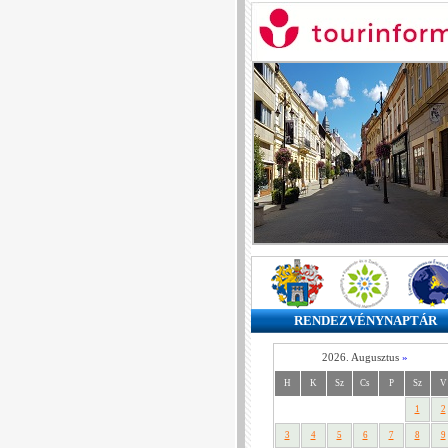
RENDEZVÉNYNAPTÁR
2026. Augusztus
»
H
K
Sz
Cs
P
Sz
V
1
2
3
4
5
6
7
8
9