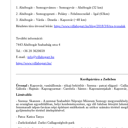
1. Alsóbogát – Somogyvámos – Somogyvár – Alsóbogát (32 km)
2. Alsóbogát – Somogygeszti – Polány – Felsőmocsolád – Igal (63km)
3. Alsóbogát – Várda – Deseda – Kaposvár (~48 km)
Részletes túra útvonal leírás:
https://www.villabogart.hu/blog/2018/3/6/tra-tvonalak
További információ:
7443 Alsóbogát Szabadság utca 4
Tel.: +36 20 3620659
E-mail.:
info@villabogart.hu
https://www.villabogart.hu/
Kerékpártúra a Zselicben
Útvonal :
Kaposvár, vasútállomás - tókaji bekötőút - Szenna - patcai elágazó - Csill
Gálosfa - Hajmás - Kaposgyarmat - Cserénfa - Sántos - Kaposszentjakab - Kaposvár,
Látnivalók:
- Szenna: Skanzen - A szennai Szabadtéri Néprajzi Múzeum Somogy megyeszékhelyétő
az országban egyedülállóan, helyi kezdeményezésre, egy élő faluban létrejött falu
fennmaradt talpas-favázas népi építészet emlékeinek az utókor számára történő megőr
gyűjteménybe történő áttelepítésével.
- Patca: Katica Tanya
- Zselickisfalud: Zselici Csillagoségbolt-park