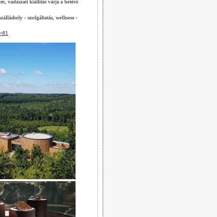
, vadászati kiállítás várja a betérő
álláshely - szolgáltatás, wellness -
p=81