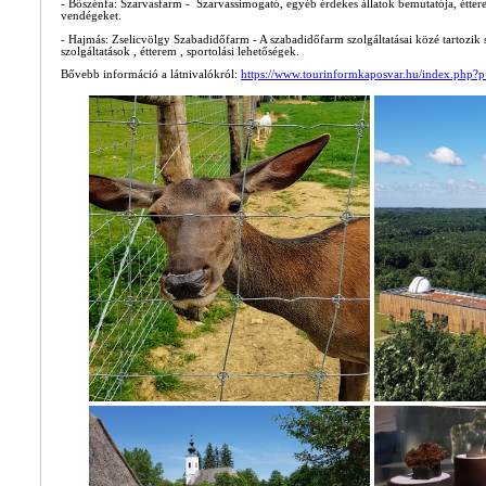
- Bőszénfa: Szarvasfarm - Szarvassimogató, egyéb érdekes állatok bemutatója, étterem
vendégeket.
- Hajmás: Zselicvölgy Szabadidőfarm - A szabadidőfarm szolgáltatásai közé tartozik sz
szolgáltatások , étterem , sportolási lehetőségek.
Bővebb információ a látnivalókról:
https://www.tourinformkaposvar.hu/index.php?